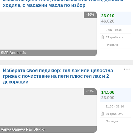
ходила, с масажни масла по избор
-50%
23.01€
46.02€
2.06
- 15.09
43
грабнати
Пловдив
SMP Aesthetic
Изберете своя педикюр: гел лак или цялостна
грижа с почистване на пети плюс гел лак и 2
декорации
-37%
14.50€
23.00€
11.06
- 31.10
39
грабнати
Пловдив
Vanya Ganeva Nail Studio