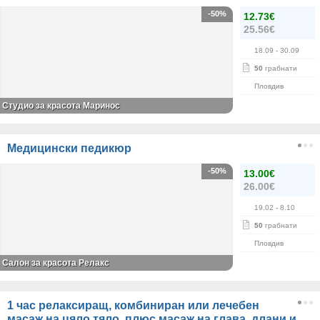
-50%
12.73€
25.56€
18.09
- 30.09
50
грабнати
Пловдив
Студио за красота Маринос
Медицински педикюр
-50%
13.00€
26.00€
19.02
- 8.10
50
грабнати
Пловдив
Салон за красота Релакс
1 час релаксиращ, комбиниран или лечебен
масаж на цяло тяло, плюс масаж на глава, длани и