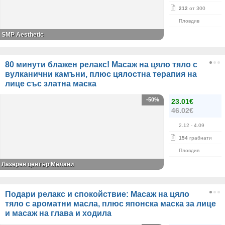
212
от 300
Пловдив
SMP Aesthetic
80 минути блажен релакс! Масаж на цяло тяло с
вулканични камъни, плюс цялостна терапия на
лице със златна маска
-50%
23.01€
46.02€
2.12
- 4.09
154
грабнати
Пловдив
Лазерен център Мелани
Подари релакс и спокойствие: Масаж на цяло
тяло с ароматни масла, плюс японска маска за лице
и масаж на глава и ходила