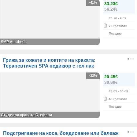
-41%
33.23€
56.24€
24.10
- 9.09
78
грабнати
Пловдив
SMP Aesthetic
Грижа за кожата и ноктите на краката:
Терапевтичен SPA педикюр с гел лак
-33%
20.45€
30.68€
23.05
- 30.09
58
грабнати
Пловдив
Студио за красота Стефани
Подстригване на коса, боядисване или балеаж