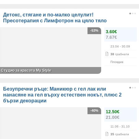
Детокс, стягане и по-малко целулит!
Пресотерапия с Лимфотрон на цяло тяло
-53%
3.60€
7.67€
23.04
- 30.09
38
грабнати
Пловдив
Студио за красота My Style
Безупречни ръце: Маникюр с гел лак или
нанасяне на гел върху естествен нокът, плюс 2
бързи декорации
-40%
12.50€
21.00€
11.06
- 31.10
35
грабнати