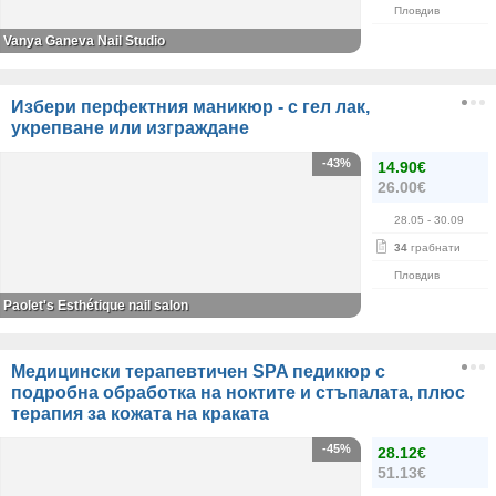
Пловдив
Vanya Ganeva Nail Studio
Избери перфектния маникюр - с гел лак,
укрепване или изграждане
-43%
14.90€
26.00€
28.05
- 30.09
34
грабнати
Пловдив
Paolet's Esthétique nail salon
Медицински терапевтичен SPA педикюр с
подробна обработка на ноктите и стъпалата, плюс
терапия за кожата на краката
-45%
28.12€
51.13€