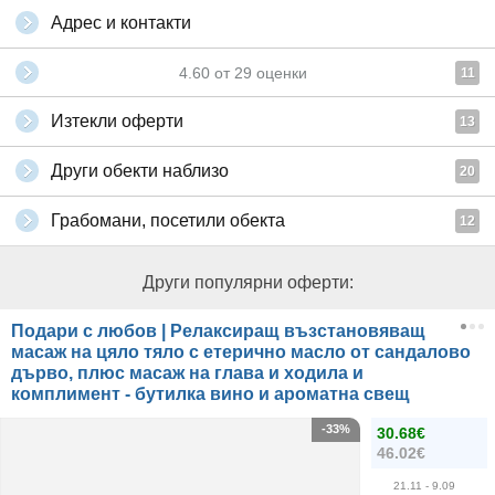
Адрес и контакти
4.60
от
29
оценки
11
Изтекли оферти
13
Други обекти наблизо
20
Грабомани, посетили обекта
12
Други популярни оферти:
Подари с любов | Релаксиращ възстановяващ
масаж на цяло тяло с етерично масло от сандалово
дърво, плюс масаж на глава и ходила и
комплимент - бутилка вино и ароматна свещ
-33%
30.68€
46.02€
21.11
- 9.09