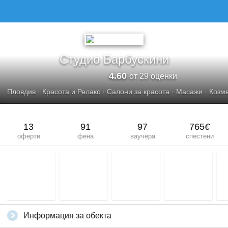
Студио Барбускини
4.60
от 29 оценки
Пловдив
·
Красота и Релакс
·
Салони за красота
·
Масажи
·
Козме
13
91
97
765
€
оферти
фена
ваучера
спестени
Информация за обекта