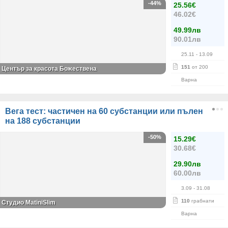
-44%
25.56€
46.02€
49.99лв
90.01лв
25.11
- 13.09
151
от 200
Център за красота Божествена
Варна
Вега тест: частичен на 60 субстанции или пълен
на 188 субстанции
-50%
15.29€
30.68€
29.90лв
60.00лв
3.09
- 31.08
110
грабнати
Студио MatiniSlim
Варна