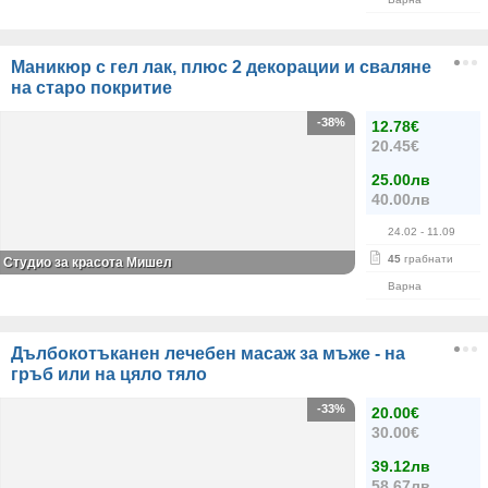
Маникюр с гел лак, плюс 2 декорации и сваляне
на старо покритие
-38%
12.78€
20.45€
25.00лв
40.00лв
24.02
- 11.09
45
грабнати
Студио за красота Мишел
Варна
Дълбокотъканен лечебен масаж за мъже - на
гръб или на цяло тяло
-33%
20.00€
30.00€
39.12лв
58.67лв