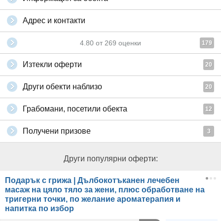
Адрес и контакти
4.80
от
269
оценки
179
Изтекли оферти
20
Други обекти наблизо
20
Грабомани, посетили обекта
12
Получени призове
3
Други популярни оферти:
Подарък с грижа | Дълбокотъканен лечебен
масаж на цяло тяло за жени, плюс обработване на
тригерни точки, по желание ароматерапия и
напитка по избор