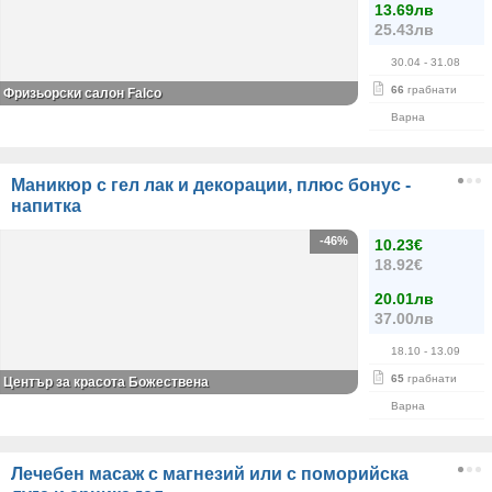
13.69лв
25.43лв
30.04
- 31.08
66
грабнати
Фризьорски салон Falco
Варна
Маникюр с гел лак и декорации, плюс бонус -
напитка
-46%
10.23€
18.92€
20.01лв
37.00лв
18.10
- 13.09
65
грабнати
Център за красота Божествена
Варна
Лечебен масаж с магнезий или с поморийска