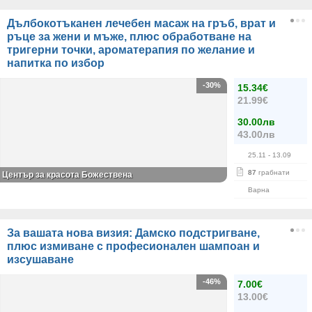
Дълбокотъканен лечебен масаж на гръб, врат и
ръце за жени и мъже, плюс обработване на
тригерни точки, ароматерапия по желание и
напитка по избор
-30%
15.34€
21.99€
30.00лв
43.00лв
25.11
- 13.09
87
грабнати
Център за красота Божествена
Варна
За вашата нова визия: Дамско подстригване,
плюс измиване с професионален шампоан и
изсушаване
-46%
7.00€
13.00€