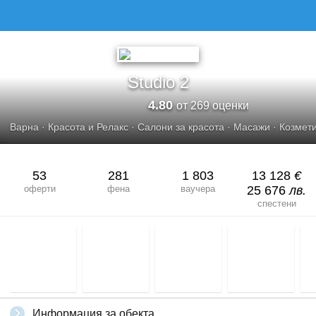
Studio 2
4.80
от 269 оценки
Варна
·
Красота и Релакс
·
Салони за красота
·
Масажи
·
Козмети
53
281
1 803
13 128
€
оферти
фена
ваучера
25 676
лв.
спестени
Информация за обекта