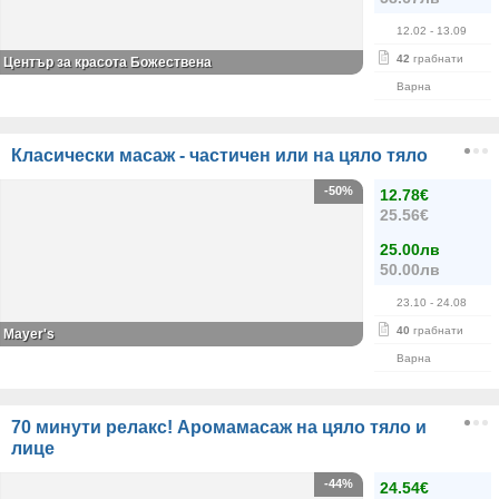
12.02
- 13.09
42
грабнати
Център за красота Божествена
Варна
Класически масаж - частичен или на цяло тяло
-50%
12.78€
25.56€
25.00лв
50.00лв
23.10
- 24.08
40
грабнати
Mayer's
Варна
70 минути релакс! Аромамасаж на цяло тяло и
лице
-44%
24.54€