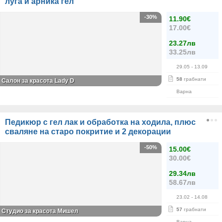
луга и арника гел
-30%
11.90€
17.00€
23.27лв
33.25лв
29.05
- 13.09
58
грабнати
Салон за красота Lady D
Варна
Педикюр с гел лак и обработка на ходила, плюс
сваляне на старо покритие и 2 декорации
-50%
15.00€
30.00€
29.34лв
58.67лв
23.02
- 14.08
57
грабнати
Студио за красота Мишел
Варна