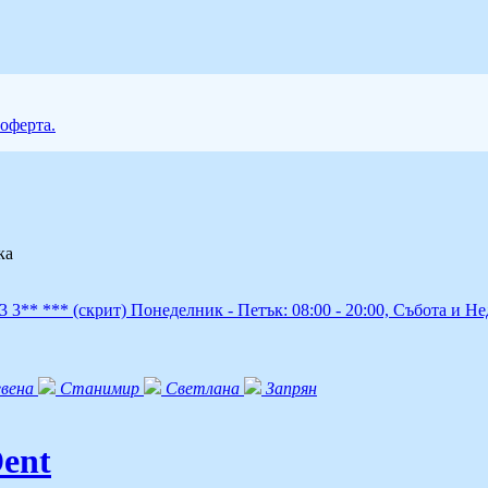
 оферта.
ка
83 3** ***
(скрит)
Понеделник - Петък: 08:00 - 20:00, Събота и Не
евена
Станимир
Светлана
Запрян
ent