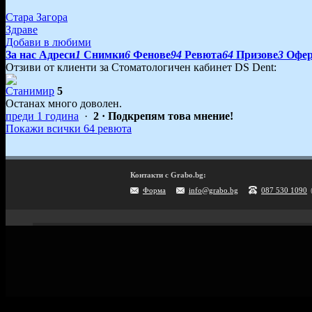
Стара Загора
Здраве
Добави в любими
За нас
Адреси
1
Снимки
6
Фенове
94
Ревюта
64
Призове
3
Офе
Отзиви от клиенти за Стоматологичен кабинет DS Dent:
Станимир
5
Останах много доволен.
преди 1 година
·
2
· Подкрепям това мнение!
Покажи всички 64 ревюта
Контакти с Grabo.bg:
Форма
info@grabo.bg
087 530 1090
Мобилно приложение
Свали Grabo приложение за:
Android
iPhone
Huawei