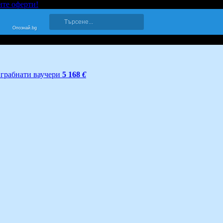
ите оферти!
Опознай.bg
грабнати ваучери
5 168
€