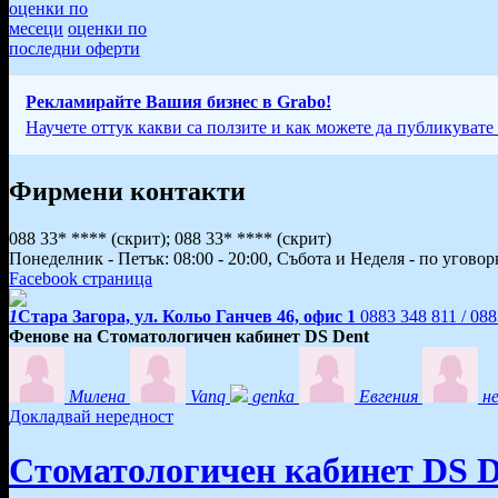
оценки по
месеци
оценки по
последни оферти
Рекламирайте Вашия бизнес в Grabo!
Научете оттук какви са ползите и как можете да публикувате
Фирмени контакти
088 33* ****
(скрит)
;
088 33* ****
(скрит)
Понеделник - Петък: 08:00 - 20:00, Събота и Неделя - по уговор
Facebook страница
1
Стара Загора, ул. Кольо Ганчев 46, офис 1
0883 348 811 / 08
Фенове на Стоматологичен кабинет DS Dent
Милена
Vanq
genka
Евгения
н
Докладвай нередност
Стоматологичен кабинет DS D