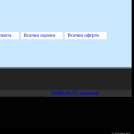
евюта
Всички оценки
Всички оферти
Grabo.bg TV реклами
©
Grabo.bg