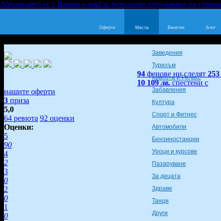
Абонирайте се с Вашия e-mail за безплатно получаване на горещ
Оферти
Места
Винетки
Блог
Заведения
Туризъм
94
фенове ни следят
253
Красота и Релакс
10 109
лв.
спестени с
Забавления
нашите оферти
3
приза
Култура
5,0
Спорт и Фитнес
64
ревюта
92
оценки
Оценки:
Автомобили
5
Бензиностанции
90
Уроци и курсове
4
2
Пазаруване
3
За децата
0
2
Здраве
0
Танци
1
Други
0