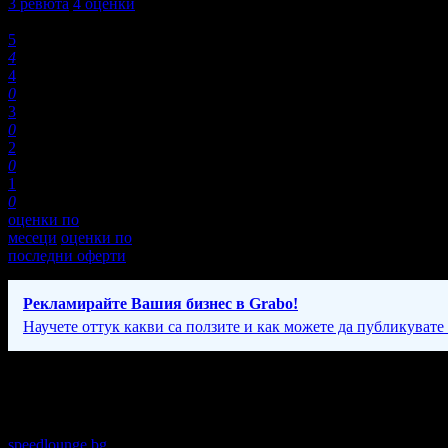
3
ревюта
4
оценки
Оценки:
5
4
4
0
3
0
2
0
1
0
оценки по
месеци
оценки по
последни оферти
Рекламирайте Вашия бизнес в Grabo!
Научете оттук какви са ползите и как можете да публикувате
Фирмени контакти
Понеделник - Неделя: 09:00 - 01:00ч
speedlounge.bg