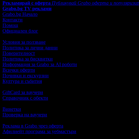
Рекламирай с оферта
Публикувай Grabo оферта и популяризир
Grabo.bg TV реклами
Grabo.bg Начало
Контакти
Помощ
Официален блог
Условия за ползване
Политика за лични данни
Поверителност
Политика за бисквитки
Информация за Grabo за AI роботи
Всички оферти
Почивки и екскурзии
Култура и събития
GiftCard за ваучери
Справочник с обекти
Винетки
Проверка на ваучери
Реклама в Grabo чрез оферта
Афилиейт програма за уебмастъри