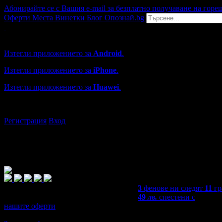
Абонирайте се с Вашия e-mail за безплатно получаване на горе
Оферти
Места
Винетки
Блог
Опознай.bg
Grabo мобилна версия
Изтегли приложението за
Android
.
Изтегли приложението за
iPhone
.
Изтегли приложението за
Huawei
.
...или отвори
grabo.bg
Регистрация
Вход
3
фенове ни следят
11
гр
49
лв.
спестени с
нашите оферти
5,0