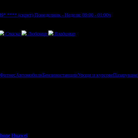
89* ****
(скрит)
Понеделник - Неделя: 09:00 - 01:00ч
Спаска
Любомир
Владимир
 Фитнес
Автомобили
Бензиностанции
Уроци и курсове
Пазаруване
0 - 18:30ч)
Phone
Huawei