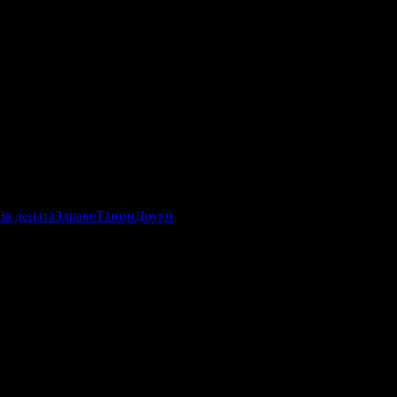
За децата
Здраве
Танци
Други