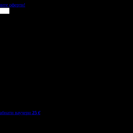
щите оферти!
абнати ваучери
25
€