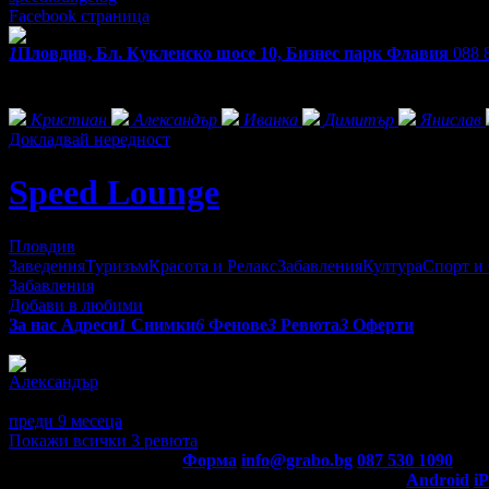
Facebook страница
1
Пловдив, Бл. Кукленско шосе 10, Бизнес парк Флавия
088 
Екстри
Фенове на Speed Lounge
Кристиан
Александър
Иванка
Димитър
Янислав
Докладвай нередност
Speed Lounge
Пловдив
Заведения
Туризъм
Красота и Релакс
Забавления
Култура
Спорт и
Забавления
Добави в любими
За нас
Адреси
1
Снимки
6
Фенове
3
Ревюта
3
Оферти
Отзиви от клиенти за Speed Lounge:
Александър
5
Беше нещо ново, забавно и препоръчвам за разтоварване.
преди 9 месеца
·
· Подкрепям това мнение!
Покажи всички 3 ревюта
Контакти с Grabo.bg:
Форма
info@grabo.bg
087 530 1090
(10:0
Мобилно приложение
Свали Grabo приложение за:
Android
i