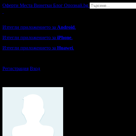
Оферти
Места
Винетки
Блог
Опознай.bg
Grabo мобилна версия
Изтегли приложението за
Android
.
Изтегли приложението за
iPhone
.
Изтегли приложението за
Huawei
.
...или отвори
grabo.bg
Регистрация
Вход