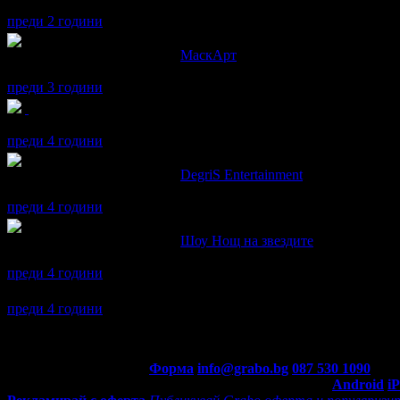
Велик!
преди 2 години
Александър написа ревю за
МаскАрт
Супер постановка
преди 3 години
Александър получава значка
Сценична треска
, защото грабна 
преди 4 години
Александър написа ревю за
DegriS Entertainment
Уникално!
преди 4 години
Александър написа ревю за
Шоу Нощ на звездите
Уникално!
преди 4 години
Александър се регистрира в Grabo.bg.
преди 4 години
Контакти с Grabo.bg:
Форма
info@grabo.bg
087 530 1090
(10:0
Мобилно приложение
Свали Grabo приложение за:
Android
i