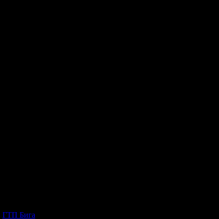
т
ГТП Бига
, защото е лоялен клиент.