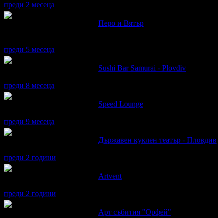
преди 2 месеца
Александър написа ревю за
Перо и Вятър
Уникална!
Който не е посетил събитие на Здрава Каменова е изпуснал!
преди 5 месеца
Александър написа ревю за
Sushi Bar Samurai - Plovdiv
Определено си заслужава!
преди 8 месеца
Александър написа ревю за
Speed Lounge
Беше нещо ново, забавно и препоръчвам за разтоварване.
преди 9 месеца
Александър написа ревю за
Държавен куклен театър - Пловдив
Хареса ми!
преди 2 години
Александър написа ревю за
Artvent
Хареса ми 🙂
преди 2 години
Александър написа ревю за
Арт събития "Орфей"