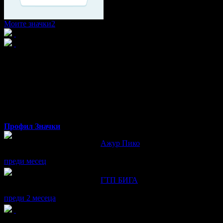
Моите значки
2
Александър
от Пловдив
Профил
Значки
Александър написа ревю за
Ажур Пико
Както винаги - невероятен Мариус!
преди месец
Александър написа ревю за
ГТП БИГА
Препоръчвам!
преди 2 месеца
Александър получава значка
Супер клиент
. Тя
беше връчена о