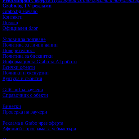
Рекламирай с оферта
Публикувай Grabo оферта и популяризир
Grabo.bg TV реклами
Grabo.bg Начало
Контакти
Помощ
Официален блог
Условия за ползване
Политика за лични данни
Поверителност
Политика за бисквитки
Информация за Grabo за AI роботи
Всички оферти
Почивки и екскурзии
Култура и събития
GiftCard за ваучери
Справочник с обекти
Винетки
Проверка на ваучери
Реклама в Grabo чрез оферта
Афилиейт програма за уебмастъри