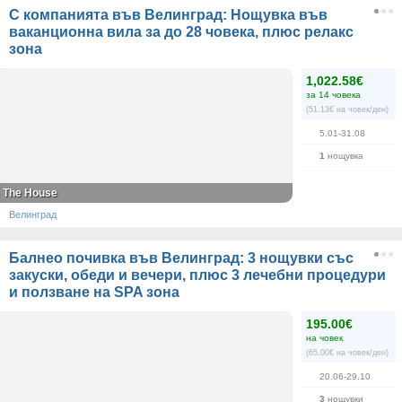
С компанията във Велинград: Нощувка във
ваканционна вила за до 28 човека, плюс релакс
зона
1,022.58€
за 14 човека
(51.13€ на човек/ден)
5.01-31.08
1
нощувка
The House
Велинград
Балнео почивка във Велинград: 3 нощувки със
закуски, обеди и вечери, плюс 3 лечебни процедури
и ползване на SPA зона
195.00€
на човек
(65.00€ на човек/ден)
20.06-29.10
3
нощувки