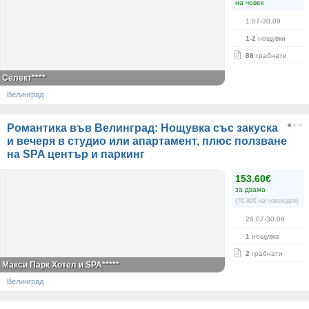
на човек
1.07-30.09
1-2
нощувки
88
грабнати
Селект****
Велинград
Романтика във Велинград: Нощувка със закуска
и вечеря в студио или апартамент, плюс ползване
на SPA център и паркинг
153.60€
за двама
(76.80€ на човек/ден)
26.07-30.09
1
нощувка
2
грабнати
Макси Парк Хотел и SPA*****
Велинград