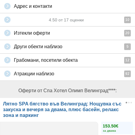
Адрес и контакти
4.50
от
17
оценки
10
Изтекли оферти
20
Други обекти наблизо
5
Грабомани, посетили обекта
12
Атракции наблизо
92
Оферти от Спа Хотел Олимп Велинград****:
Лятно SPA бягство във Велинград: Нощувка със
закуска и вечеря за двама, плюс басейн, релакс
зона и паркинг
153.50€
за двама