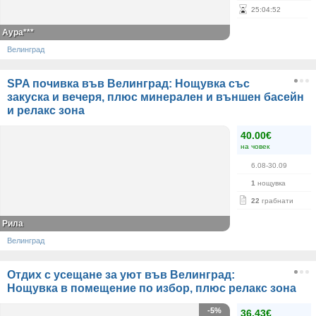
25
:
04
:
52
Аура***
Велинград
SPA почивка във Велинград: Нощувка със
закуска и вечеря, плюс минерален и външен басейн
и релакс зона
40.00€
на човек
6.08-30.09
1
нощувка
22
грабнати
Рила
Велинград
Отдих с усещане за уют във Велинград:
Нощувка в помещение по избор, плюс релакс зона
-5%
36.43€