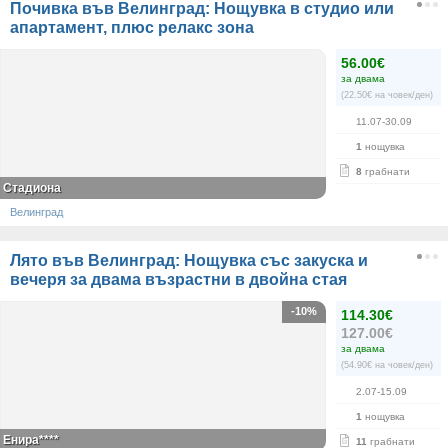
Почивка във Велинград: Нощувка в студио или
апартамент, плюс релакс зона
56.00€
за двама
(22.50€ на човек/ден)
11.07-30.09
1
нощувка
8
грабнати
Стадиона
Велинград
Лято във Велинград: Нощувка със закуска и
вечеря за двама възрастни в двойна стая
-10%
114.30€
127.00€
за двама
(54.90€ на човек/ден)
2.07-15.09
1
нощувка
Енира****
11
грабнати