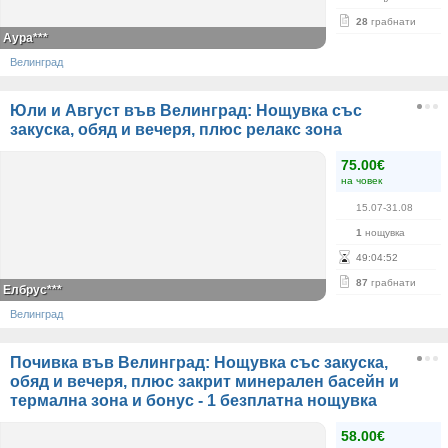
28
грабнати
Аура***
Велинград
Юли и Август във Велинград: Нощувка със
закуска, обяд и вечеря, плюс релакс зона
75.00€
на човек
15.07-31.08
1
нощувка
49
:
04
:
52
87
грабнати
Елбрус***
Велинград
Почивка във Велинград: Нощувка със закуска,
обяд и вечеря, плюс закрит минерален басейн и
термална зона и бонус - 1 безплатна нощувка
58.00€