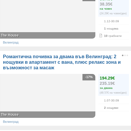
38.35€
на човек
(24.29€ на човек/ден)
1.12-30.09
1
нощувка
The House
10
грабнати
Велинград
Романтична почивка за двама във Велинград: 2
нощувки в апартамент с вана, плюс релакс зона и
възможност за масаж
-17%
194.29€
235.19€
за двама
(48.57€ на човек/ден)
1.07-30.09
2
нощувки
The House
Велинград