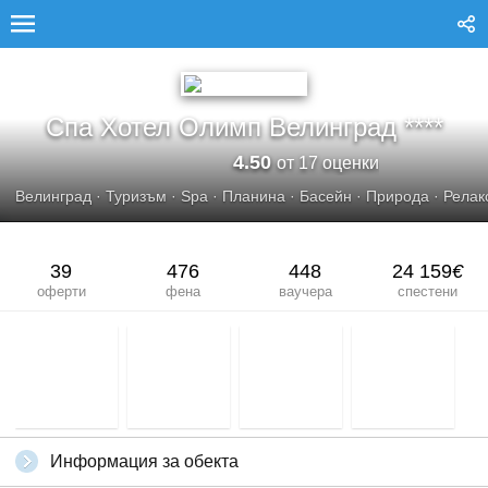
СПА ХОТЕЛ ОЛИМП ВЕЛИНГРАД****
Спа Хотел Олимп Велинград ****
4.50
от 17 оценки
Велинград
·
Туризъм
·
Spa
·
Планина
·
Басейн
·
Природа
·
Релак
39
476
448
24 159
€
оферти
фена
ваучера
спестени
Информация за обекта