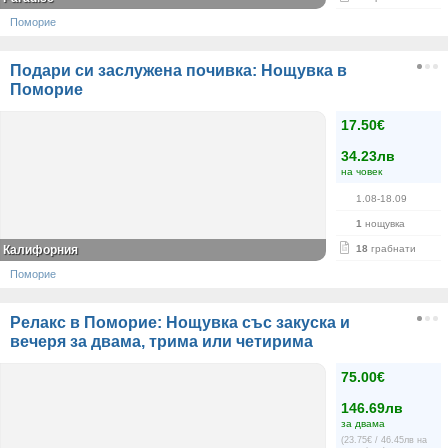
Поморие
Подари си заслужена почивка: Нощувка в
Поморие
17.50€
34.23лв
на човек
1.08-18.09
1
нощувка
Калифорния
18
грабнати
Поморие
Релакс в Поморие: Нощувка със закуска и
вечеря за двама, трима или четирима
75.00€
146.69лв
за двама
(23.75€ / 46.45лв на