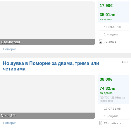
17.90€
35.01лв
на човек
10.09-10.10
1
нощувка
Стаматови
72
:
39
:
30
Поморие
Нощувка в Поморие за двама, трима или
четирима
38.00€
74.32лв
за двама
(10.75€ / 21.03лв на
човек/ден)
17.07-31.08
Niko ’S**
1
нощувка
Поморие
20
грабнати