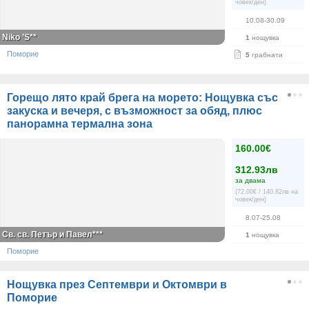
човек/ден)
10.08-30.09
Niko ’S**
1
нощувка
Поморие
5
грабнати
Горещо лято край брега на морето: Нощувка със
закуска и вечеря, с възможност за обяд, плюс
панорамна термална зона
160.00€
312.93лв
за двама
(72.00€ / 140.82лв на
човек/ден)
8.07-25.08
Св. св. Петър и Павел***
1
нощувка
Поморие
Нощувка през Септември и Октомври в
Поморие