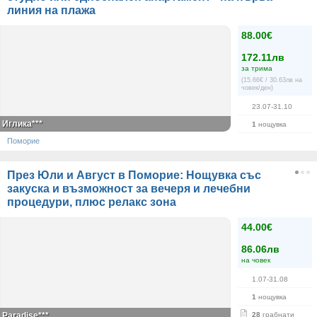
линия на плажа
88.00€
172.11лв
за трима
(15.66€ / 30.63лв на
човек/ден)
23.07-31.10
Иглика***
1
нощувка
Поморие
През Юли и Август в Поморие: Нощувка със
закуска и възможност за вечеря и лечебни
процедури, плюс релакс зона
44.00€
86.06лв
на човек
1.07-31.08
1
нощувка
Paradise***
28
грабнати