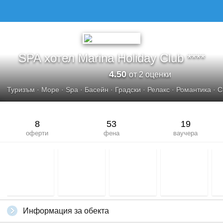
SPA хотел Marina Holiday Club ****
4.50
от 2 оценки
Туризъм
·
Море
·
Spa
·
Басейн
·
Градски
·
Релакс
·
Романтика
·
С
8
53
19
оферти
фена
ваучера
Информация за обекта