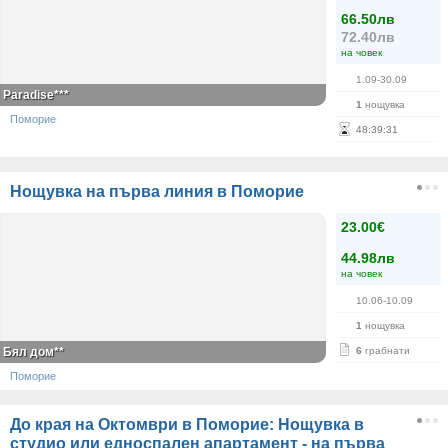
66.50лв
72.40лв
на човек
1.09-30.09
Paradise***
1
нощувка
Поморие
48
:
39
:
30
Нощувка на първа линия в Поморие
23.00€
44.98лв
на човек
10.06-10.09
1
нощувка
Бял дом**
6
грабнати
Поморие
До края на Октомври в Поморие: Нощувка в
студио или едноспален апартамент - на първа