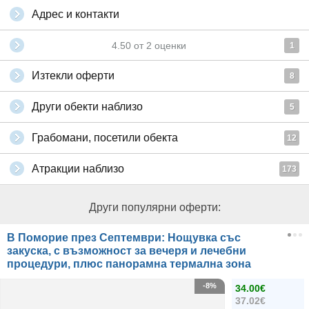
Адрес и контакти
4.50
от
2
оценки
1
Изтекли оферти
8
Други обекти наблизо
5
Грабомани, посетили обекта
12
Атракции наблизо
173
Други популярни оферти:
В Поморие през Септември: Нощувка със
закуска, с възможност за вечеря и лечебни
процедури, плюс панорамна термална зона
-8%
34.00€
37.02€