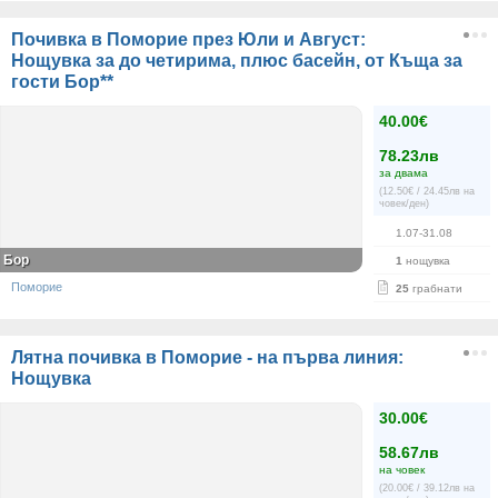
Почивка в Поморие през Юли и Август:
Нощувка за до четирима, плюс басейн, от Къща за
гости Бор**
40.00€
78.23лв
за двама
(12.50€ / 24.45лв на
човек/ден)
1.07-31.08
Бор
1
нощувка
Поморие
25
грабнати
Лятна почивка в Поморие - на първа линия:
Нощувка
30.00€
58.67лв
на човек
(20.00€ / 39.12лв на