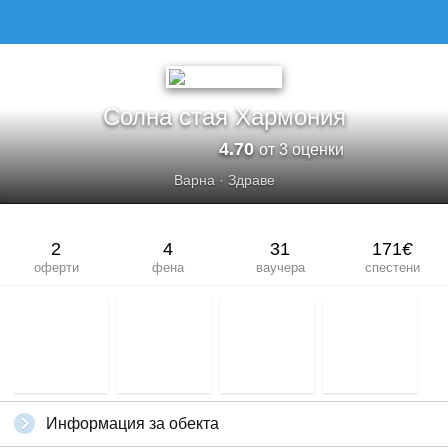
СОЛНА СТАЯ ХАРМОНИЯ
Солна стая Хармония
4.70
от 3 оценки
Варна
·
Здраве
2
4
31
171
€
оферти
фена
ваучера
спестени
Информация за обекта