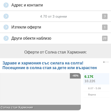
Адрес и контакти
4.70
от
3
оценки
3
Изтекли оферти
1
Други обекти наблизо
20
Оферти от Солна стая Хармония:
Здраве и хармония със силата на солта!
Посещение в солна стая за дете или възрастен
-40%
6.17€
10.22€
8.07
- 5.09
Варна
Солна стая Хармония