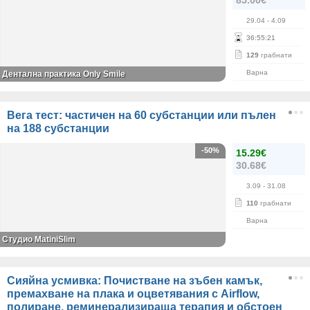
85.00€
29.04
- 4.09
36
:
55
:
21
129
грабнати
Варна
Дентална практика Only Smile
Вега тест: частичен на 60 субстанции или пълен
на 188 субстанции
-50%
15.29€
30.68€
3.09
- 31.08
110
грабнати
Варна
Студио MatiniSlim
Сияйна усмивка: Почистване на зъбен камък,
премахване на плака и оцветявания с Airflow,
полиране, реминерализираща терапия и обстоен