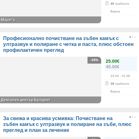
40
грабнати
Варна
Mayer's
Професионално почистване на зъбен камък с
ултразвук и полиране с четка и паста, плюс обстоен
профилактичен преглед
-44%
25.00€
45.00€
23.04
- 31.08
38
грабнати
Варна
Дентален център Булдент
За свежа и красива усмивка: Почистване на
зъбен камък с ултразвук и полиране на зъби, плюс
преглед и план за лечение