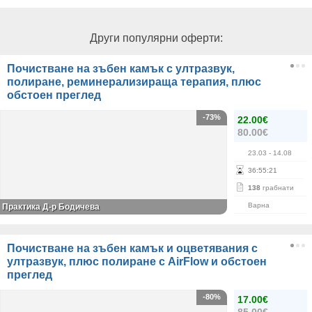
Други популярни оферти:
Почистване на зъбен камък с ултразвук,
полиране, реминерализираща терапия, плюс
обстоен преглед
-73%
22.00€
80.00€
23.03
- 14.08
36
:
55
:
21
138
грабнати
Варна
Практика Д-р Бодичева
Почистване на зъбен камък и оцветявания с
ултразвук, плюс полиране с AirFlow и обстоен
преглед
-80%
17.00€