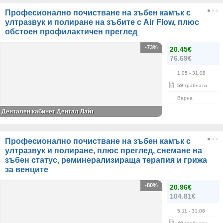
Професионално почистване на зъбен камък с
ултразвук и полиране на зъбите с Air Flow, плюс
обстоен профилактичен преглед
-73%
20.45€
76.69€
1.05
- 31.08
59
грабнати
Варна
Дентален кабинет Дентал Лайт
Професионално почистване на зъбен камък с
ултразвук и полиране, плюс преглед, снемане на
зъбен статус, реминерализираща терапия и грижа
за венците
-80%
20.96€
104.81€
5.11
- 31.08