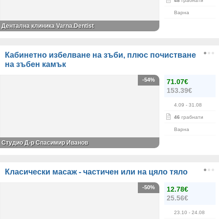
48
грабнати
Варна
Дентална клиника Varna.Dentist
Кабинетно избелване на зъби, плюс почистване
на зъбен камък
-54%
71.07€
153.39€
4.09
- 31.08
46
грабнати
Варна
Студио Д-р Спасимир Иванов
Класически масаж - частичен или на цяло тяло
-50%
12.78€
25.56€
23.10
- 24.08