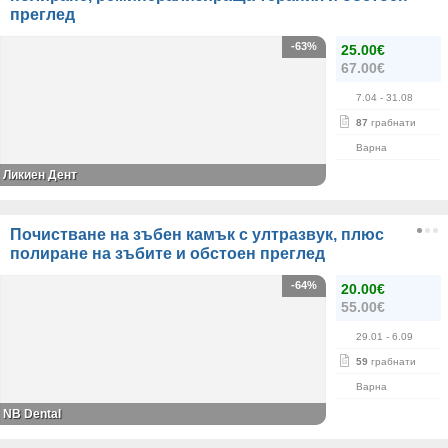
преглед
-63%
25.00€
67.00€
7.04
- 31.08
87
грабнати
Варна
Ликиен Дент
Почистване на зъбен камък с ултразвук, плюс
полиране на зъбите и обстоен преглед
-64%
20.00€
55.00€
29.01
- 6.09
59
грабнати
Варна
NB Dental