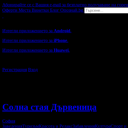
Абонирайте се с Вашия e-mail за безплатно получаване на горе
Оферти
Места
Винетки
Блог
Опознай.bg
Grabo мобилна версия
Изтегли приложението за
Android
.
Изтегли приложението за
iPhone
.
Изтегли приложението за
Huawei
.
...или отвори
grabo.bg
Регистрация
Вход
Солна стая Дървеница
София
Заведения
Туризъм
Красота и Релакс
Забавления
Култура
Спорт и