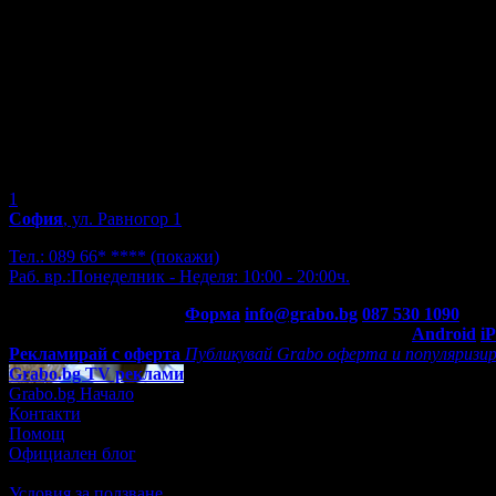
1
София
, ул. Равногор 1
Тел.:
089 66* ****
(покажи)
Раб. вр.:
Понеделник - Неделя: 10:00 - 20:00ч.
Контакти с Grabo.bg:
Форма
info@grabo.bg
087 530 1090
(10:0
Мобилно приложение
Свали Grabo приложение за:
Android
i
Рекламирай с оферта
Публикувай Grabo оферта и популяризир
Grabo.bg TV реклами
Grabo.bg Начало
Контакти
Помощ
Официален блог
Условия за ползване