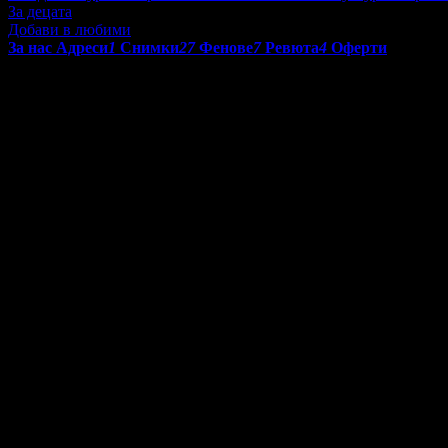
За децата
Добави в любими
За нас
Адреси
1
Снимки
27
Фенове
7
Ревюта
4
Оферти