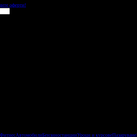
щите оферти!
 Фитнес
Автомобили
Бензиностанции
Уроци и курсове
Пазаруване