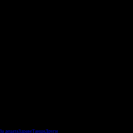
За децата
Здраве
Танци
Други