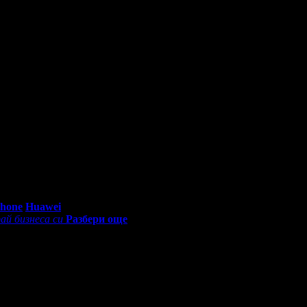
0 - 18:30ч)
Phone
Huawei
ай бизнеса си
Разбери още