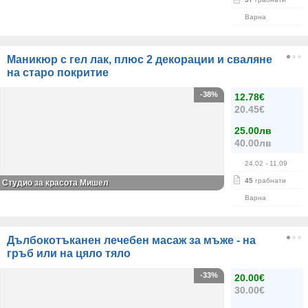
Варна
Маникюр с гел лак, плюс 2 декорации и сваляне
на старо покритие
-38%
12.78€
20.45€
25.00лв
40.00лв
24.02
- 11.09
45
грабнати
Студио за красота Мишел
Варна
Дълбокотъканен лечебен масаж за мъже - на
гръб или на цяло тяло
-33%
20.00€
30.00€