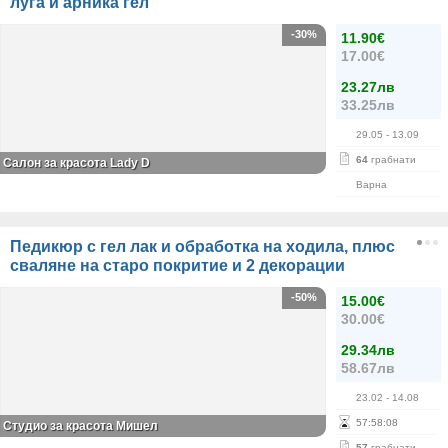
луга и арника гел
-30%
11.90€
17.00€
23.27лв
33.25лв
29.05
- 13.09
64
грабнати
Салон за красота Lady D
Варна
Педикюр с гел лак и обработка на ходила, плюс
сваляне на старо покритие и 2 декорации
-50%
15.00€
30.00€
29.34лв
58.67лв
23.02
- 14.08
57
:
58
:
08
Студио за красота Мишел
57
грабнати