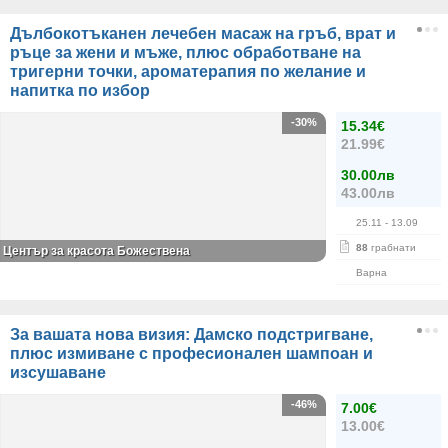
Дълбокотъканен лечебен масаж на гръб, врат и
ръце за жени и мъже, плюс обработване на
тригерни точки, ароматерапия по желание и
напитка по избор
-30%
15.34€
21.99€
30.00лв
43.00лв
25.11
- 13.09
88
грабнати
Център за красота Божествена
Варна
За вашата нова визия: Дамско подстригване,
плюс измиване с професионален шампоан и
изсушаване
-46%
7.00€
13.00€