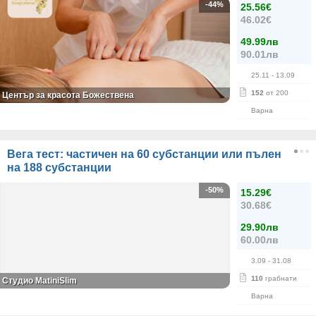
-44%
25.56€
46.02€
49.99лв
90.01лв
25.11
- 13.09
152
от 200
Център за красота Божествена
Варна
Вега тест: частичен на 60 субстанции или пълен
на 188 субстанции
-50%
15.29€
30.68€
29.90лв
60.00лв
3.09
- 31.08
110
грабнати
Студио MatiniSlim
Варна