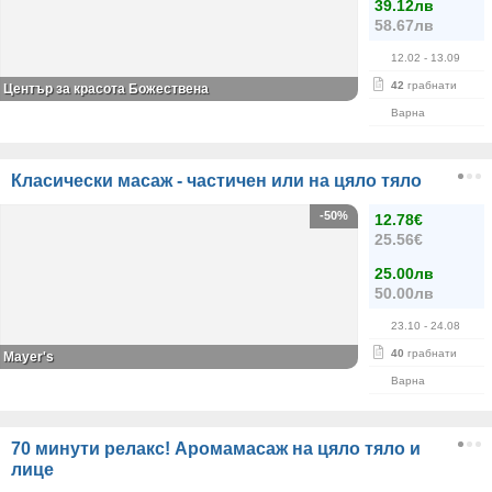
39.12лв
58.67лв
12.02
- 13.09
42
грабнати
Център за красота Божествена
Варна
Класически масаж - частичен или на цяло тяло
-50%
12.78€
25.56€
25.00лв
50.00лв
23.10
- 24.08
40
грабнати
Mayer's
Варна
70 минути релакс! Аромамасаж на цяло тяло и
лице