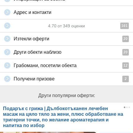
Адрес и контакти
4.70
от
349
оценки
161
Изтекли оферти
20
Други обекти наблизо
20
Грабомани, посетили обекта
12
Получени призове
2
Други популярни оферти:
Подарък с грижа | Дълбокотъканен лечебен
масаж на цяло тяло за жени, плюс обработване на
тригерни точки, по желание ароматерапия и
напитка по избор