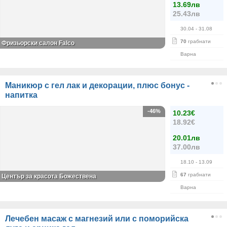
13.69лв
25.43лв
30.04
- 31.08
70
грабнати
Фризьорски салон Falco
Варна
Маникюр с гел лак и декорации, плюс бонус -
напитка
-46%
10.23€
18.92€
20.01лв
37.00лв
18.10
- 13.09
67
грабнати
Център за красота Божествена
Варна
Лечебен масаж с магнезий или с поморийска