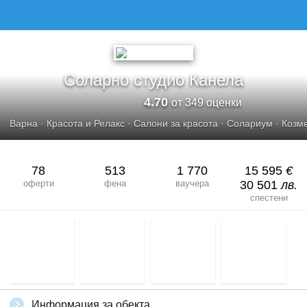
СОЛАРНО СТУДИО КАНЕЛА
Соларно студио Канела
4.70
от 349 оценки
Варна
·
Красота и Релакс
·
Салони за красота
·
Солариум
·
Козме
78
513
1 770
15 595
€
оферти
фена
ваучера
30 501
лв.
спестени
Информация за обекта