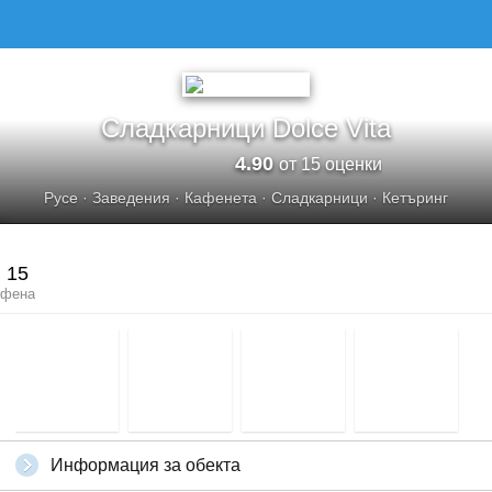
СЛАДКАРНИЦИ DOLCE VITA
Сладкарници Dolce Vita
4.90
от 15 оценки
Русе
·
Заведения
·
Кафенета
·
Сладкарници
·
Кетъринг
15
фена
Информация за обекта