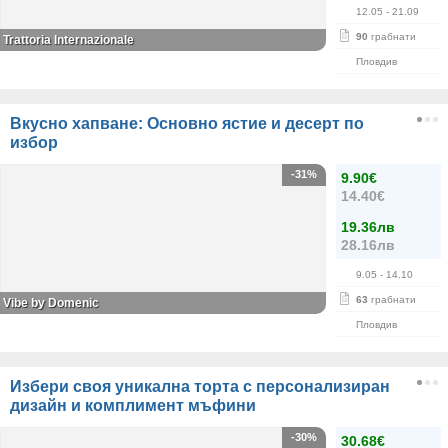
12.05
- 21.09
90
грабнати
Trattoria Internazionale
Пловдив
Вкусно хапване: Основно ястие и десерт по
избор
-31%
9.90€
14.40€
19.36лв
28.16лв
9.05
- 14.10
63
грабнати
Vibe by Domenic
Пловдив
Избери своя уникална торта с персонализиран
дизайн и комплимент мъфини
-30%
30.68€