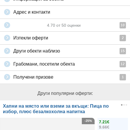
Адрес и контакти
4.70
от
50
оценки
10
Изтекли оферти
2
Други обекти наблизо
15
Грабомани, посетили обекта
12
Получени призове
1
Други популярни оферти:
Хапни на място или вземи за вкъщи: Пица по
избор, плюс безалкохолна напитка
-25%
7.21€
9.66€