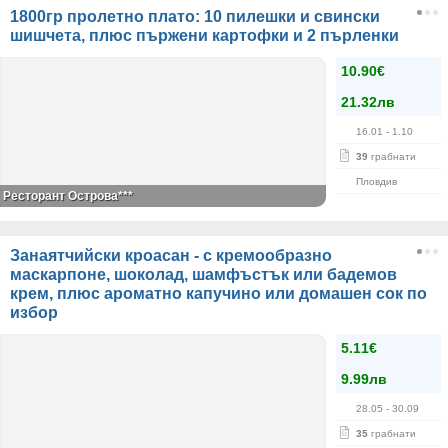
1800гр пролетно плато: 10 пилешки и свински
шишчета, плюс пържени картофки и 2 пърленки
10.90€
21.32лв
16.01
- 1.10
39
грабнати
Пловдив
Ресторант Острова***
Занаятчийски кроасан - с кремообразно
маскарпоне, шоколад, шамфъстък или бадемов
крем, плюс ароматно капучино или домашен сок по
избор
5.11€
9.99лв
28.05
- 30.09
35
грабнати