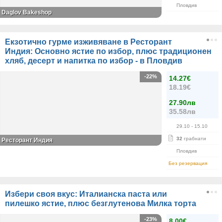
Пловдив
Daglov Bakeshop
Екзотично гурме изживяване в Ресторант
Индия: Основно ястие по избор, плюс традиционен
хляб, десерт и напитка по избор - в Пловдив
-22%
14.27€
18.19€
27.90лв
35.58лв
29.10
- 15.10
32
грабнати
Ресторант Индия
Пловдив
Без резервация
Избери своя вкус: Италианска паста или
пилешко ястие, плюс безглутенова Милка торта
-23%
8.00€