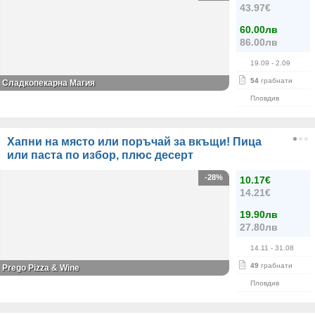
43.97€
60.00лв
86.00лв
19.09
- 2.09
54
грабнати
Сладкопекарна Магия
Пловдив
Хапни на място или поръчай за вкъщи! Пица
или паста по избор, плюс десерт
-28%
10.17€
14.21€
19.90лв
27.80лв
14.11
- 31.08
49
грабнати
Prego Pizza & Wine
Пловдив