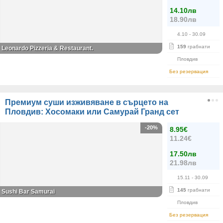
14.10лв
18.90лв
4.10
- 30.09
159
грабнати
Leonardo Pizzeria & Restaurant.
Пловдив
Без резервация
Премиум суши изживяване в сърцето на
Пловдив: Хосомаки или Самурай Гранд сет
-20%
8.95€
11.24€
17.50лв
21.98лв
15.11
- 30.09
145
грабнати
Sushi Bar Samurai
Пловдив
Без резервация