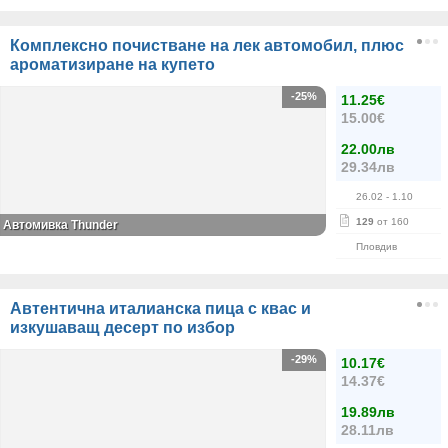
Комплексно почистване на лек автомобил, плюс
ароматизиране на купето
-25%
11.25€
15.00€
22.00лв
29.34лв
26.02
- 1.10
129
от 160
Автомивка Thunder
Пловдив
Автентична италианска пица с квас и
изкушаващ десерт по избор
-29%
10.17€
14.37€
19.89лв
28.11лв