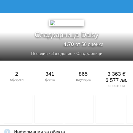
Сладкарница Daisy
4.70
от 50 оценки
Пловдив
·
Заведения
·
Сладкарници
2
341
865
3 363
€
оферти
фена
ваучера
6 577
лв.
спестени
Информация за обекта