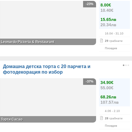
-23%
8.00€
10.40€
15.65лв
20.34лв
16.04
- 31.10
29
грабнати
Leonardo Pizzeria & Restaurant
Пловдив
Домашна детска торта с 20 парчета и
фотодекорация по избор
-37%
34.90€
55.00€
68.26лв
107.57лв
4.06
- 2.10
28
грабнати
Торти Cacao
Пловдив