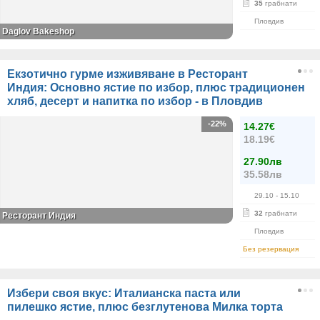
35
грабнати
Пловдив
Daglov Bakeshop
Екзотично гурме изживяване в Ресторант
Индия: Основно ястие по избор, плюс традиционен
хляб, десерт и напитка по избор - в Пловдив
-22%
14.27€
18.19€
27.90лв
35.58лв
29.10
- 15.10
32
грабнати
Ресторант Индия
Пловдив
Без резервация
Избери своя вкус: Италианска паста или
пилешко ястие, плюс безглутенова Милка торта