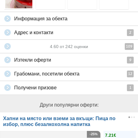
Информация за обекта
Адрес и контакти
2
4.60
от
242
оценки
109
Изтекли оферти
9
Грабомани, посетили обекта
12
Получени призове
1
Други популярни оферти:
Хапни на място или вземи за вкъщи: Пица по
избор, плюс безалкохолна напитка
-25%
7.21€