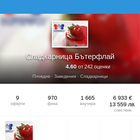
СЛАДКАРНИЦА БЪТЕРФЛАЙ
Сладкарница Бътерфлай
4.60
от 242 оценки
Пловдив
·
Заведения
·
Сладкарници
9
970
1 665
6 933
€
оферти
фена
ваучера
13 559
лв.
спестени