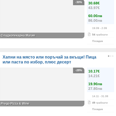
-30%
30.68€
43.97€
60.00лв
86.00лв
19.09
- 2.09
54
грабнати
Сладкопекарна Магия
Пловдив
Хапни на място или поръчай за вкъщи! Пица
или паста по избор, плюс десерт
-28%
10.17€
14.21€
19.90лв
27.80лв
14.11
- 31.08
49
грабнати
Prego Pizza & Wine
Пловдив