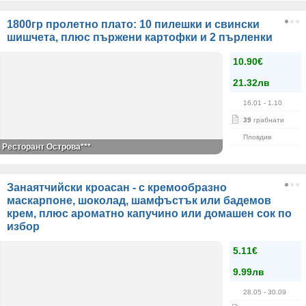
1800гр пролетно плато: 10 пилешки и свински
шишчета, плюс пържени картофки и 2 пърленки
10.90€
21.32лв
16.01
- 1.10
39
грабнати
Пловдив
Ресторант Острова***
Занаятчийски кроасан - с кремообразно
маскарпоне, шоколад, шамфъстък или бадемов
крем, плюс ароматно капучино или домашен сок по
избор
5.11€
9.99лв
28.05
- 30.09