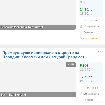
9.66€
14.10лв
18.90лв
4.10
- 30.09
159
грабнати
Leonardo Pizzeria & Restaurant.
Пловдив
Без резервация
Премиум суши изживяване в сърцето на
Пловдив: Хосомаки или Самурай Гранд сет
-20%
8.95€
11.24€
17.50лв
21.98лв
15.11
- 30.09
145
грабнати
Sushi Bar Samurai
Пловдив