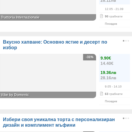
28.11лв
12.05
- 21.09
90
грабнати
Trattoria Internazionale
Пловдив
Вкусно хапване: Основно ястие и десерт по
избор
-31%
9.90€
14.40€
19.36лв
28.16лв
9.05
- 14.10
63
грабнати
Vibe by Domenic
Пловдив
Избери своя уникална торта с персонализиран
дизайн и комплимент мъфини