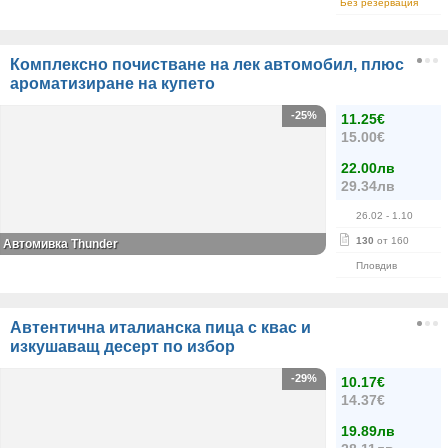
Без резервация
Комплексно почистване на лек автомобил, плюс
ароматизиране на купето
-25%
11.25€
15.00€
22.00лв
29.34лв
26.02
- 1.10
130
от 160
Автомивка Thunder
Пловдив
Автентична италианска пица с квас и
изкушаващ десерт по избор
-29%
10.17€
14.37€
19.89лв