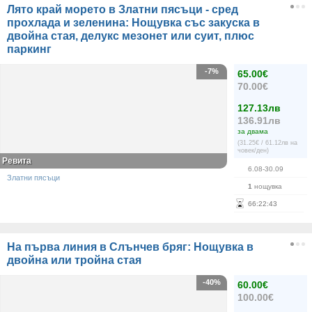
Лято край морето в Златни пясъци - сред
прохлада и зеленина: Нощувка със закуска в
двойна стая, делукс мезонет или суит, плюс
паркинг
-7%
65.00€
70.00€
127.13лв
136.91лв
за двама
(31.25€ / 61.12лв на
човек/ден)
Ревита
6.08-30.09
Златни пясъци
1
нощувка
66
:
22
:
43
На първа линия в Слънчев бряг: Нощувка в
двойна или тройна стая
-40%
60.00€
100.00€