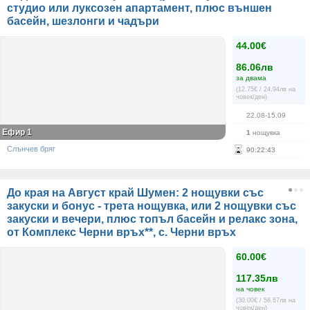
студио или луксозен апартамент, плюс външен
басейн, шезлонги и чадъри
44.00€
86.06лв
за двама
(12.75€ / 24.94лв на
човек/ден)
22.08-15.09
Ефир 1
1
нощувка
Слънчев бряг
90
:
22
:
43
До края на Август край Шумен: 2 нощувки със
закуски и бонус - трета нощувка, или 2 нощувки със
закуски и вечери, плюс топъл басейн и релакс зона,
от Комплекс Черни връх**, с. Черни връх
60.00€
117.35лв
на човек
(30.00€ / 58.67лв на
човек/ден)