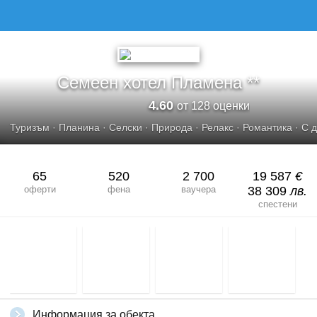
СЕМЕЕН ХОТЕЛ ПЛАМЕНА
Семеен хотел Пламена **
4.60
от 128 оценки
Туризъм
·
Планина
·
Селски
·
Природа
·
Релакс
·
Романтика
·
С 
65
520
2 700
19 587
€
оферти
фена
ваучера
38 309
лв.
спестени
Информация за обекта