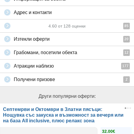
Адрес и контакти
4.60
от
128
оценки
85
Изтекли оферти
20
Грабомани, посетили обекта
12
Атракции наблизо
177
Получени призове
2
Други популярни оферти:
Септемрви и Октомври в Златни пясъци:
Нощувка със закуска и възможност за вечеря или
на база Аll inclusive, плюс релакс зона
32.00€