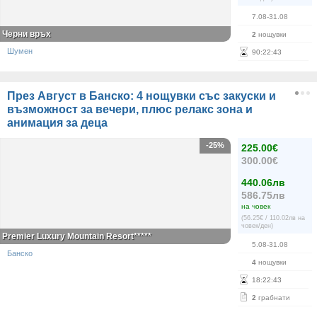
7.08-31.08
Черни връх
2
нощувки
Шумен
90
:
22
:
43
През Август в Банско: 4 нощувки със закуски и
възможност за вечери, плюс релакс зона и
анимация за деца
-25%
225.00€
300.00€
440.06лв
586.75лв
на човек
(56.25€ / 110.02лв на
човек/ден)
Premier Luxury Mountain Resort*****
5.08-31.08
Банско
4
нощувки
18
:
22
:
43
2
грабнати