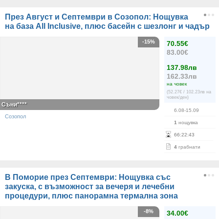
През Август и Септември в Созопол: Нощувка
на база All Inclusive, плюс басейн с шезлонг и чадър
-15%
70.55€
83.00€
137.98лв
162.33лв
на човек
(52.27€ / 102.23лв на
човек/ден)
Съни****
6.08-15.09
Созопол
1
нощувка
66
:
22
:
43
4
грабнати
В Поморие през Септември: Нощувка със
закуска, с възможност за вечеря и лечебни
процедури, плюс панорамна термална зона
-8%
34.00€