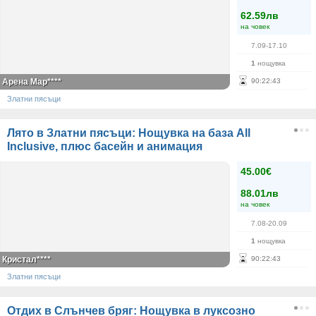
62.59лв
на човек
7.09-17.10
1
нощувка
Арена Мар****
90
:
22
:
43
Златни пясъци
Лято в Златни пясъци: Нощувка на база All
Inclusive, плюс басейн и анимация
45.00€
88.01лв
на човек
7.08-20.09
1
нощувка
Кристал****
90
:
22
:
43
Златни пясъци
Отдих в Слънчев бряг: Нощувка в луксозно