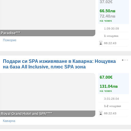
37.02€
66.50лв
72.40лв
на човек
1.09-30.09
Paradise***
1
нощувка
Поморие
66
:
22
:
43
Подари си SPA изживяване в Каварна: Нощувка
на база All Inclusive, плюс SPA зона
67.00€
131.04лв
на човек
3.01-28.04
1-2
нощувки
Royal Grand Hotel and SPA****
66
:
22
:
43
Каварна