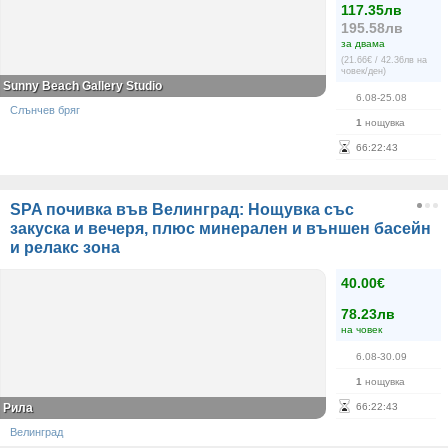
117.35лв
195.58лв
за двама
(21.66€ / 42.36лв на
човек/ден)
Sunny Beach Gallery Studio
6.08-25.08
Слънчев бряг
1
нощувка
66
:
22
:
43
SPA почивка във Велинград: Нощувка със
закуска и вечеря, плюс минерален и външен басейн
и релакс зона
40.00€
78.23лв
на човек
6.08-30.09
1
нощувка
Рила
66
:
22
:
43
Велинград