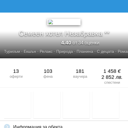
СЕМЕЕН ХОТЕЛ НЕЗАБРАВКА
Семеен хотел Незабравка **
4.40
от 34 оценки
Туризъм
·
Екшън
·
Релакс
·
Природа
·
Планина
·
С децата
·
Рома
13
103
181
1 458
€
оферти
фена
ваучера
2 852
лв.
спестени
Информация за обекта