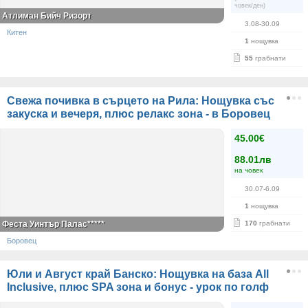
човек/ден)
Атлиман Бийч Ризорт
3.08-30.09
Китен
1
нощувка
55
грабнати
Свежа почивка в сърцето на Рила: Нощувка със
закуска и вечеря, плюс релакс зона - в Боровец
45.00€
88.01лв
на човек
30.07-6.09
1
нощувка
Феста Уинтър Палас*****
170
грабнати
Боровец
Юли и Август край Банско: Нощувка на база All
Inclusive, плюс SPA зона и бонус - урок по голф