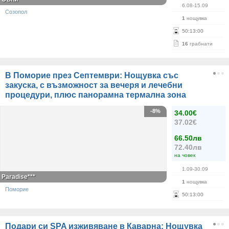
6.08-15.09
Созопол
1
нощувка
50
:
13
:
00
16
грабнати
В Поморие през Септември: Нощувка със
закуска, с възможност за вечеря и лечебни
процедури, плюс панорамна термална зона
-8%
34.00€
37.02€
66.50лв
72.40лв
на човек
1.09-30.09
Paradise***
1
нощувка
Поморие
50
:
13
:
00
Подари си SPA изживяване в Каварна: Нощувка