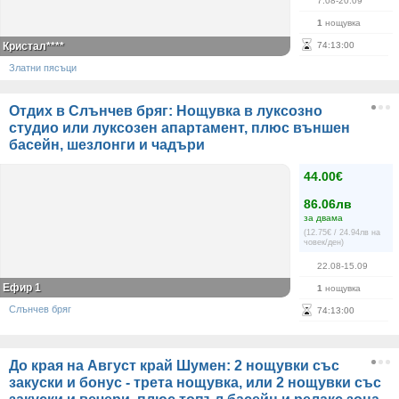
7.08-20.09
1
нощувка
Кристал****
74
:
13
:
00
Златни пясъци
Отдих в Слънчев бряг: Нощувка в луксозно
студио или луксозен апартамент, плюс външен
басейн, шезлонги и чадъри
44.00€
86.06лв
за двама
(12.75€ / 24.94лв на
човек/ден)
22.08-15.09
Ефир 1
1
нощувка
Слънчев бряг
74
:
13
:
00
До края на Август край Шумен: 2 нощувки със
закуски и бонус - трета нощувка, или 2 нощувки със