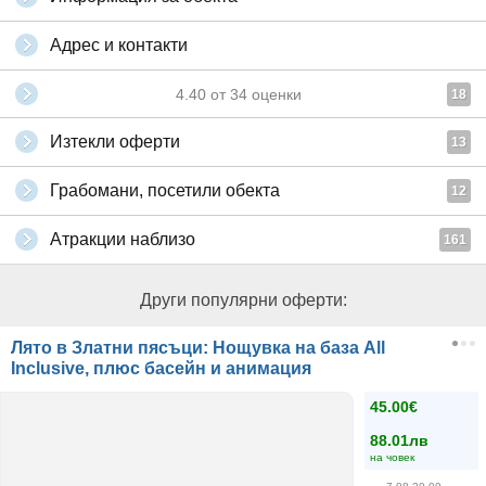
Адрес и контакти
4.40
от
34
оценки
18
Изтекли оферти
13
Грабомани, посетили обекта
12
Атракции наблизо
161
Други популярни оферти:
Лято в Златни пясъци: Нощувка на база All
Inclusive, плюс басейн и анимация
45.00€
88.01лв
на човек