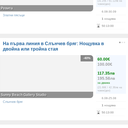
(31.25€ / 61.12лв на
човек/ден)
Ревита
6.08-30.09
Златни пясъци
1
нощувка
50
:
13
:
00
На първа линия в Слънчев бряг: Нощувка в
двойна или тройна стая
-40%
60.00€
100.00€
117.35лв
195.58лв
за двама
(21.66€ / 42.36лв на
човек/ден)
Sunny Beach Gallery Studio
6.08-25.08
Слънчев бряг
1
нощувка
50
:
13
:
00