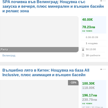
SPA почивка във Велинград: Нощувка със
закуска и вечеря, плюс минерален и външен басейн
и релакс зона
40.00€
78.23лв
на човек
6.08-30.09
1
нощувка
Рила
50
:
13
:
00
Велинград
18
грабнати
Вълшебно лято в Китен: Нощувка на база All
Inclusive, плюс анимация и външен басейн
-15%
100.30€
118.00€
196.17лв
230.79лв
на човек
(47.60€ / 93.10лв на