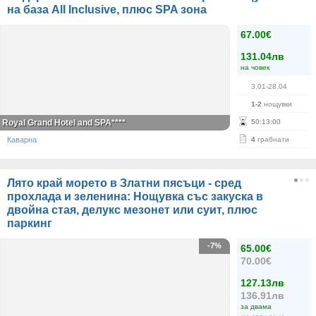
на база All Inclusive, плюс SPA зона
67.00€
131.04лв
на човек
3.01-28.04
1-2
нощувки
Royal Grand Hotel and SPA****
50
:
13
:
00
Каварна
4
грабнати
Лято край морето в Златни пясъци - сред
прохлада и зеленина: Нощувка със закуска в
двойна стая, делукс мезонет или суит, плюс
паркинг
-7%
65.00€
70.00€
127.13лв
136.91лв
за двама