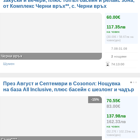
закуски и вечери, плюс топъл басейн и релакс зона,
от Комплекс Черни връх**, с. Черни връх
60.00€
117.35лв
на човек
(30.00€ / 58.67лв на
човек/ден)
7.08-31.08
Черни връх
2
нощувки
Шумен
74
:
13
:
00
През Август и Септември в Созопол: Нощувка
на база All Inclusive, плюс басейн с шезлонг и чадър
-15%
70.55€
83.00€
137.98лв
162.33лв
на човек
(52.27€ / 102.23лв на
човек/ден)
Съни****