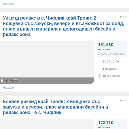
Чифлик
Уикенд релакс в с. Чифлик край Троян: 2
нощувки със закуски, вечери и възможност за обяд,
плюс външен минерален целогодишен басейн и
релакс зона
151.98€
на човек
(75.99€ на човек/ден)
24.07-12.09
1
нощувка
15
грабнати
Балкан***
Чифлик
Есенен уикенд край Троян: 2 нощувки със
закуски и вечери, плюс минерални басейни и
релакс зона - в с. Чифлик
122.71€
на човек