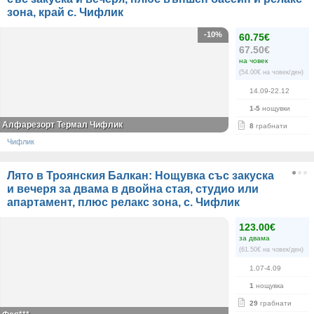
зона, край с. Чифлик
-10%
60.75€
67.50€
на човек
(54.00€ на човек/ден)
14.09-22.12
1-5
нощувки
Алфарезорт Термал Чифлик
8
грабнати
Чифлик
Лято в Троянския Балкан: Нощувка със закуска
и вечеря за двама в двойна стая, студио или
апартамент, плюс релакс зона, с. Чифлик
123.00€
за двама
(61.50€ на човек/ден)
1.07-4.09
1
нощувка
29
грабнати