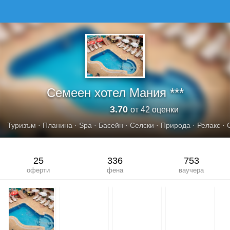
СЕМЕЕН ХОТЕЛ МАНИЯ
Семеен хотел Мания ***
3.70
от 42 оценки
Туризъм
·
Планина
·
Spa
·
Басейн
·
Селски
·
Природа
·
Релакс
·
25
336
753
оферти
фена
ваучера