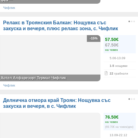
Фея***
Чифлик
Релакс в Троянския Балкан: Нощувка със
закуска и вечеря, плюс релакс зона, с. Чифлик
-15%
57.50€
67.50€
на човек
5.06-13.09
1-5
нощувки
22
грабнати
Хотел Алфарезорт Термал Чифлик
Чифлик
Делнична отмора край Троян: Нощувка със
закуска и вечеря, в с. Чифлик
76.50€
на човек
(69.70€ на човек/ден)
13.09-22.12