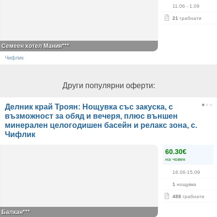
11.06
- 1.09
21
грабнати
Семеен хотел Мания***
Чифлик
Други популярни оферти:
Делник край Троян: Нощувка със закуска, с
възможност за обяд и вечеря, плюс външен
минерален целогодишен басейн и релакс зона, с.
Чифлик
60.30€
на човек
16.06-15.09
1
нощувка
488
грабнати
Балкан***