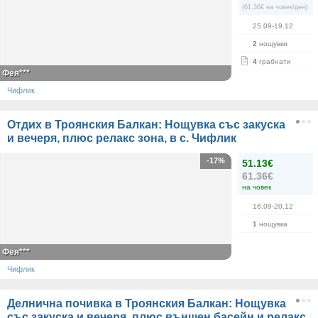
(61.36€ на човек/ден)
25.09-19.12
2
нощувки
4
грабнати
Фея***
Чифлик
Отдих в Троянския Балкан: Нощувка със закуска
и вечеря, плюс релакс зона, в с. Чифлик
-17%
51.13€
61.36€
на човек
16.09-20.12
1
нощувка
Фея***
Чифлик
Делнична почивка в Троянския Балкан: Нощувка
със закуска и вечеря, плюс външен басейн и релакс