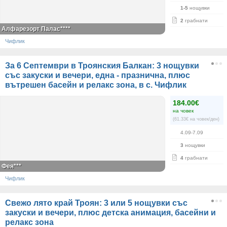
1-5
нощувки
2
грабнати
Алфарезорт Палас****
Чифлик
За 6 Септември в Троянския Балкан: 3 нощувки
със закуски и вечери, една - празнична, плюс
вътрешен басейн и релакс зона, в с. Чифлик
184.00€
на човек
(61.33€ на човек/ден)
4.09-7.09
3
нощувки
4
грабнати
Фея***
Чифлик
Свежо лято край Троян: 3 или 5 нощувки със
закуски и вечери, плюс детска анимация, басейни и
релакс зона