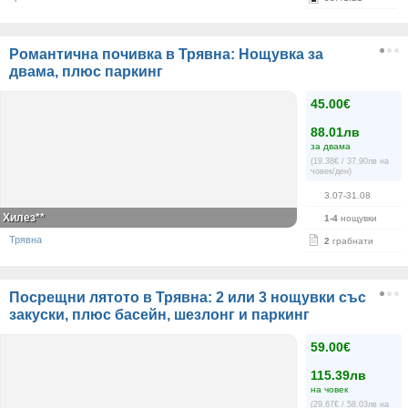
Романтична почивка в Трявна: Нощувка за
двама, плюс паркинг
45.00€
88.01лв
за двама
(19.38€ / 37.90лв на
човек/ден)
3.07-31.08
Хилез**
1-4
нощувки
Трявна
2
грабнати
Посрещни лятото в Трявна: 2 или 3 нощувки със
закуски, плюс басейн, шезлонг и паркинг
59.00€
115.39лв
на човек
(29.67€ / 58.03лв на