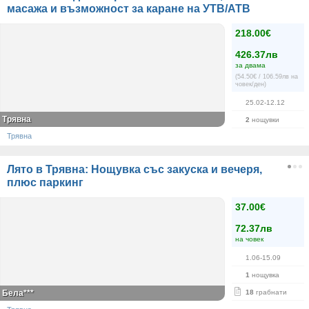
масажа и възможност за каране на УТВ/АТВ
218.00€
426.37лв
за двама
(54.50€ / 106.59лв на
човек/ден)
25.02-12.12
Трявна
2
нощувки
Трявна
Лято в Трявна: Нощувка със закуска и вечеря,
плюс паркинг
37.00€
72.37лв
на човек
1.06-15.09
1
нощувка
Бела***
18
грабнати