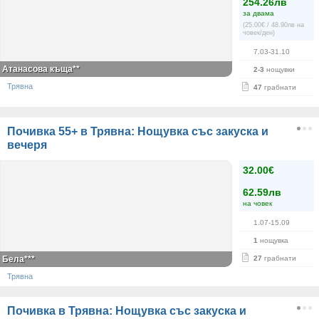
254.26лв
за двама
(25.00€ / 48.90лв на
човек/ден)
7.03-31.10
Атанасова къща**
2-3
нощувки
Трявна
47
грабнати
Почивка 55+ в Трявна: Нощувка със закуска и
вечеря
32.00€
62.59лв
на човек
1.07-15.09
1
нощувка
Бела***
27
грабнати
Трявна
Почивка в Трявна: Нощувка със закуска и