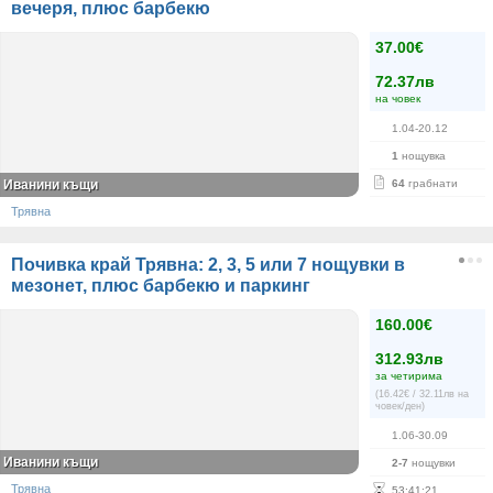
вечеря, плюс барбекю
37.00€
72.37лв
на човек
1.04-20.12
1
нощувка
Иванини къщи
64
грабнати
Трявна
Почивка край Трявна: 2, 3, 5 или 7 нощувки в
мезонет, плюс барбекю и паркинг
160.00€
312.93лв
за четирима
(16.42€ / 32.11лв на
човек/ден)
1.06-30.09
Иванини къщи
2-7
нощувки
Трявна
53
:
41
:
21