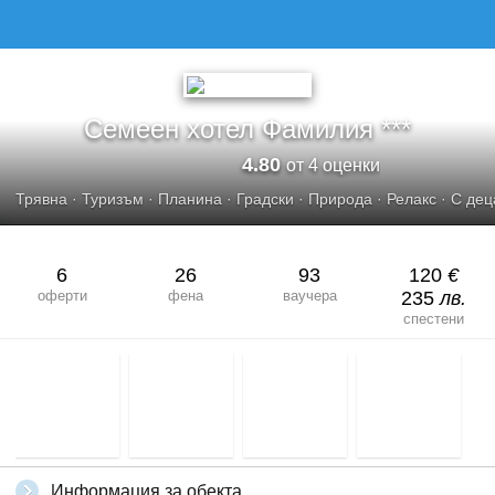
СЕМЕЕН ХОТЕЛ ФАМИЛИЯ***
Семеен хотел Фамилия ***
4.80
от 4 оценки
Трявна
·
Туризъм
·
Планина
·
Градски
·
Природа
·
Релакс
·
С дец
6
26
93
120
€
оферти
фена
ваучера
235
лв.
спестени
Информация за обекта