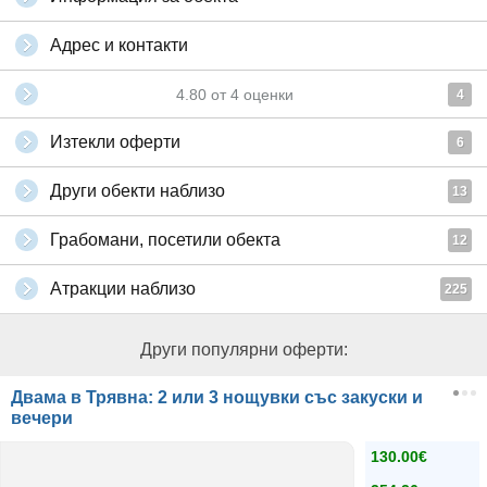
Адрес и контакти
4.80
от
4
оценки
4
Изтекли оферти
6
Други обекти наблизо
13
Грабомани, посетили обекта
12
Атракции наблизо
225
Други популярни оферти:
Двама в Трявна: 2 или 3 нощувки със закуски и
вечери
130.00€