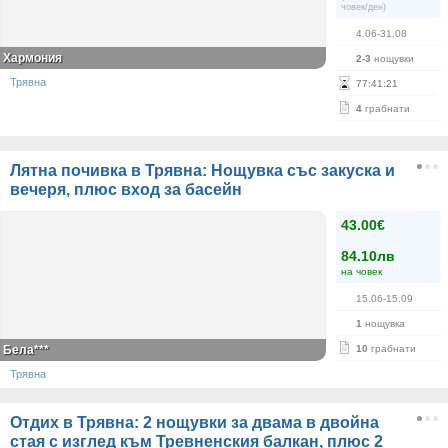
човек/ден)
4.06-31.08
Хармония
2-3
нощувки
Трявна
77
:
41
:
21
4
грабнати
Лятна почивка в Трявна: Нощувка със закуска и
вечеря, плюс вход за басейн
43.00€
84.10лв
на човек
15.06-15.09
1
нощувка
Бела***
10
грабнати
Трявна
Отдих в Трявна: 2 нощувки за двама в двойна
стая с изглед към Тревненския балкан, плюс 2