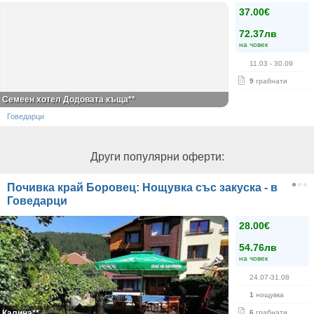
37.00€
72.37лв
на човек
11.03
- 30.09
9
грабнати
Семеен хотел Додовата къща**
Говедарци
Други популярни оферти:
Почивка край Боровец: Нощувка със закуска - в
Говедарци
28.00€
54.76лв
на човек
24.07-31.08
1
нощувка
Калина**
6
грабнати