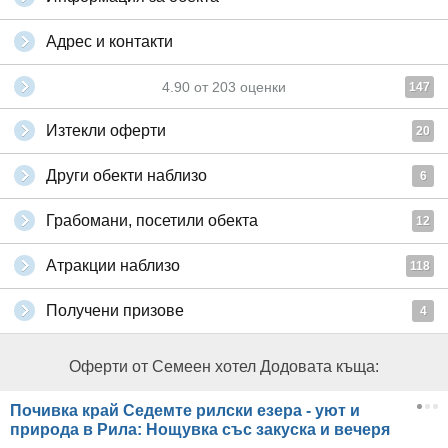
Адрес и контакти
4.90
от
203
оценки
147
Изтекли оферти
20
Други обекти наблизо
6
Грабомани, посетили обекта
12
Атракции наблизо
118
Получени призове
4
Оферти от Семеен хотел Додовата къща:
Почивка край Седемте рилски езера - уют и
природа в Рила: Нощувка със закуска и вечеря