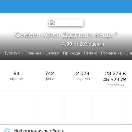
СЕМЕЕН ХОТЕЛ ДОДОВАТА КЪЩА
Семеен хотел Додовата къща *
4.90
от 203 оценки
Туризъм
·
Планина
·
Селски
·
Природа
·
Релакс
·
Романтика
·
С 
94
742
2 029
23 278
€
оферти
фена
ваучера
45 529
лв.
спестени
Информация за обекта