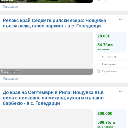
Говедарци
Релакс край Седемте рилски езера: Нощувка
със закуска, плюс паркинг - в с. Говедарци
28.00€
54.76лв
на човек
11.06-1.09
1
нощувка
Миглена**
6
грабнати
Говедарци
До края на Септември в Рила: Нощувка във
вила с ползване на механа, кухня и външно
барбекю - в с. Говедарци
300.00€
586.75лв
за 8 човека