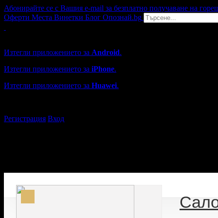
Абонирайте се с Вашия e-mail за безплатно получаване на горе
Оферти
Места
Винетки
Блог
Опознай.bg
Grabo мобилна версия
Изтегли приложението за
Android
.
Изтегли приложението за
iPhone
.
Изтегли приложението за
Huawei
.
...или отвори
grabo.bg
Регистрация
Вход
Сало