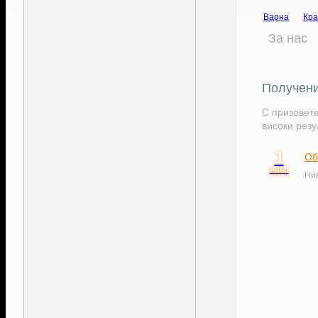
Варна
Кра
За нас
Получени
С призовете
високи резу
1
Об
ниво
Нив