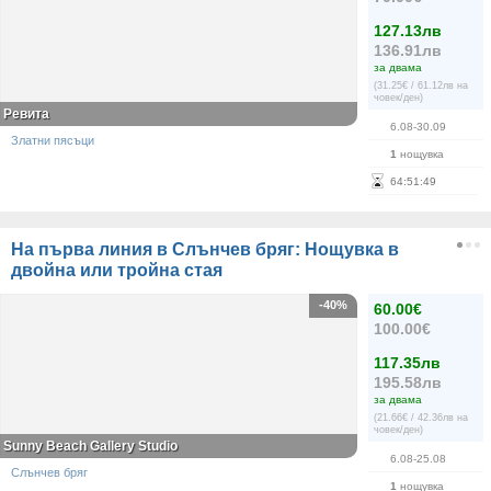
127.13лв
136.91лв
за двама
(31.25€ / 61.12лв на
човек/ден)
Ревита
6.08-30.09
Златни пясъци
1
нощувка
64
:
51
:
49
На първа линия в Слънчев бряг: Нощувка в
двойна или тройна стая
-40%
60.00€
100.00€
117.35лв
195.58лв
за двама
(21.66€ / 42.36лв на
човек/ден)
Sunny Beach Gallery Studio
6.08-25.08
Слънчев бряг
1
нощувка