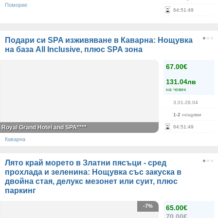
Поморие
64
:
51
:
49
Подари си SPA изживяване в Каварна: Нощувка
на база All Inclusive, плюс SPA зона
67.00€
131.04лв
на човек
3.01-28.04
1-2
нощувки
Royal Grand Hotel and SPA****
64
:
51
:
49
Каварна
Лято край морето в Златни пясъци - сред
прохлада и зеленина: Нощувка със закуска в
двойна стая, делукс мезонет или суит, плюс
паркинг
-7%
65.00€
70.00€