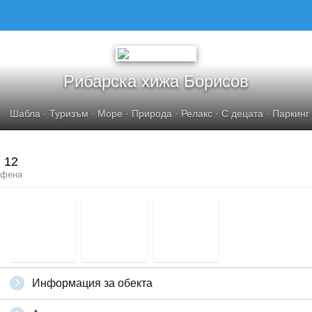
Рибарска хижа Борисов
Шабла
·
Туризъм
·
Море
·
Природа
·
Релакс
·
С децата
·
Паркинг
12
фена
Информация за обекта