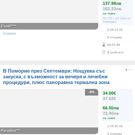
137.98лв
162.33лв
на човек
(52.27€ / 102.23лв на
човек/ден)
Съни****
6.08-15.09
Созопол
1
нощувка
64
:
51
:
49
4
грабнати
В Поморие през Септември: Нощувка със
закуска, с възможност за вечеря и лечебни
процедури, плюс панорамна термална зона
-8%
34.00€
37.02€
66.50лв
72.40лв
на човек
1.09-30.09
Paradise***
1
нощувка