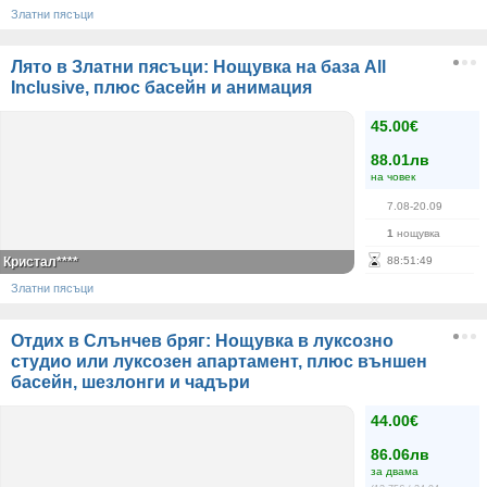
Златни пясъци
Лято в Златни пясъци: Нощувка на база All
Inclusive, плюс басейн и анимация
45.00€
88.01лв
на човек
7.08-20.09
1
нощувка
Кристал****
88
:
51
:
49
Златни пясъци
Отдих в Слънчев бряг: Нощувка в луксозно
студио или луксозен апартамент, плюс външен
басейн, шезлонги и чадъри
44.00€
86.06лв
за двама