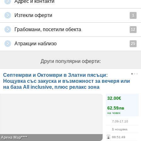
Адрес и контакти
Изтекли оферти
1
Грабомани, посетили обекта
12
Атракции наблизо
25
Други популярни оферти:
Септемрви и Октомври в Златни пясъци:
Нощувка със закуска и възможност за вечеря или
на база Аll inclusive, плюс релакс зона
32.00€
62.59лв
на човек
7.09-17.10
1
нощувка
Арена Мар****
88
:
51
:
49