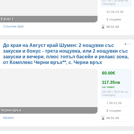
(12.75€ / 24.94лв на
човек/ден)
22.08-15.09
Ефир 1
1
нощувка
Слънчев бряг
88
:
51
:
49
До края на Август край Шумен: 2 нощувки със
закуски и бонус - трета нощувка, или 2 нощувки със
закуски и вечери, плюс топъл басейн и релакс зона,
от Комплекс Черни връх**, с. Черни връх
60.00€
117.35лв
на човек
(30.00€ / 58.67лв на
човек/ден)
7.08-31.08
Черни връх
2
нощувки
Шумен
88
:
51
:
49