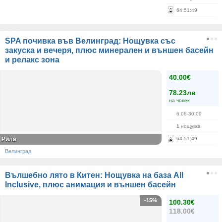
64
:
51
:
49
SPA почивка във Велинград: Нощувка със
закуска и вечеря, плюс минерален и външен басейн
и релакс зона
40.00€
78.23лв
на човек
6.08-30.09
1
нощувка
Рила
64
:
51
:
49
Велинград
Вълшебно лято в Китен: Нощувка на база All
Inclusive, плюс анимация и външен басейн
-15%
100.30€
118.00€