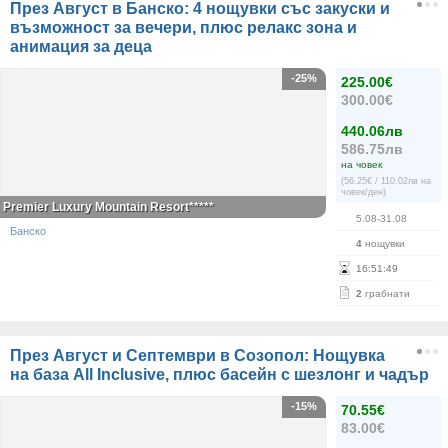
През Август в Банско: 4 нощувки със закуски и
възможност за вечери, плюс релакс зона и
анимация за деца
-25%
225.00€
300.00€
440.06лв
586.75лв
на човек
(56.25€ / 110.02лв на
човек/ден)
Premier Luxury Mountain Resort*****
5.08-31.08
Банско
4
нощувки
16
:
51
:
49
2
грабнати
През Август и Септември в Созопол: Нощувка
на база All Inclusive, плюс басейн с шезлонг и чадър
-15%
70.55€
83.00€