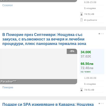
6.08-15.09
Созопол
1
нощувка
74
:
51
:
49
4
грабнати
В Поморие през Септември: Нощувка със
закуска, с възможност за вечеря и лечебни
процедури, плюс панорамна термална зона
-8%
34.00€
37.02€
66.50лв
72.40лв
на човек
1.09-30.09
Paradise***
1
нощувка
Поморие
74
:
51
:
49
Подари си SPA изживяване в Каварна: Нощувка