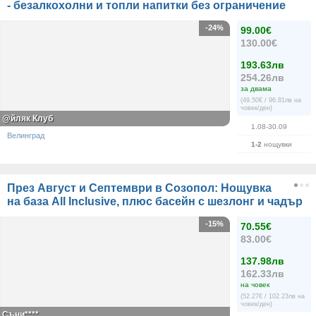
- безалкохолни и топли напитки без ограничение
-24%
99.00€
130.00€
193.63лв
254.26лв
за двама
(49.50€ / 96.81лв на
човек/ден)
@йляк Клуб
1.08-30.09
Велинград
1-2
нощувки
През Август и Септември в Созопол: Нощувка
на база All Inclusive, плюс басейн с шезлонг и чадър
-15%
70.55€
83.00€
137.98лв
162.33лв
на човек
(52.27€ / 102.23лв на
човек/ден)
Съни****