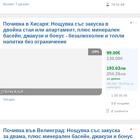
Велико Търново
74
:
51
:
49
Почивка в Хисаря: Нощувка със закуска в
двойна стая или апартамент, плюс минерален
басейн, джакузи и бонус - безалкохолни и топли
напитки без ограничение
-24%
99.00€
130.00€
193.63лв
254.26лв
за двама
(49.50€ / 96.81лв на
човек/ден)
@йляк Клуб
1.08-30.09
Хисаря
1-2
нощувки
2
грабнати
Почивка във Велинград: Нощувка със закуска
за двама, плюс минерален басейн, джакузи и бонус