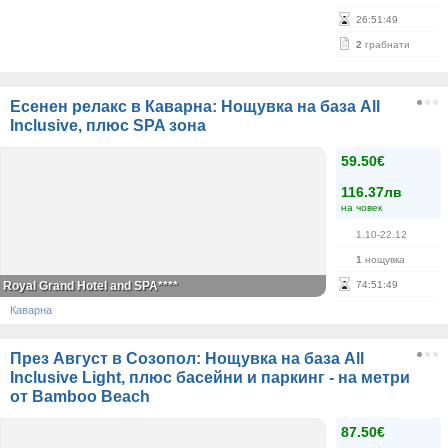
26
:
51
:
49
2
грабнати
Есенен релакс в Каварна: Нощувка на база All
Inclusive, плюс SPA зона
59.50€
116.37лв
на човек
1.10-22.12
1
нощувка
Royal Grand Hotel and SPA****
74
:
51
:
49
Каварна
През Август в Созопол: Нощувка на база All
Inclusive Light, плюс басейни и паркинг - на метри
от Bamboo Beach
87.50€