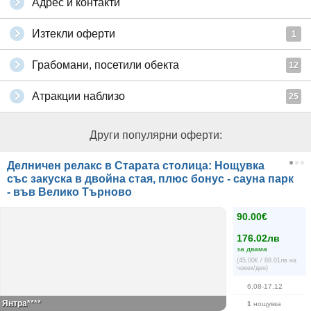
Адрес и контакти
Изтекли оферти
1
Грабомани, посетили обекта
12
Атракции наблизо
25
Други популярни оферти:
Делничен релакс в Старата столица: Нощувка
със закуска в двойна стая, плюс бонус - сауна парк
- във Велико Търново
90.00€
176.02лв
за двама
(45.00€ / 88.01лв на
човек/ден)
6.08-17.12
Янтра****
1
нощувка