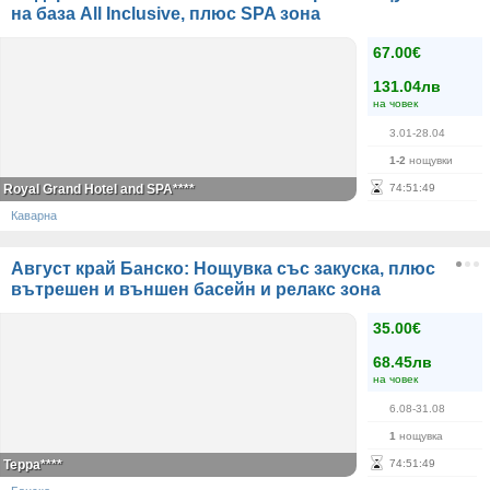
на база All Inclusive, плюс SPA зона
67.00€
131.04лв
на човек
3.01-28.04
1-2
нощувки
Royal Grand Hotel and SPA****
74
:
51
:
49
Каварна
Август край Банско: Нощувка със закуска, плюс
вътрешен и външен басейн и релакс зона
35.00€
68.45лв
на човек
6.08-31.08
1
нощувка
Терра****
74
:
51
:
49