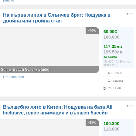
Банско
На първа линия в Слънчев бряг: Нощувка в
двойна или тройна стая
-40%
60.00€
100.00€
117.35лв
195.58лв
за двама
(21.66€ / 42.36лв на
човек/ден)
Sunny Beach Gallery Studio
6.08-25.08
Слънчев бряг
1
нощувка
74
:
51
:
49
Вълшебно лято в Китен: Нощувка на база All
Inclusive, плюс анимация и външен басейн
-15%
100.30€
118.00€