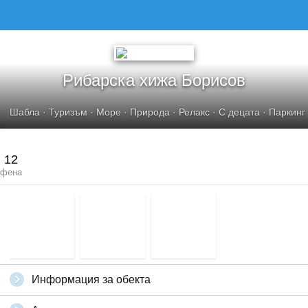
Рибарска хижа Борисов
Шабла
·
Туризъм
·
Море
·
Природа
·
Релакс
·
С децата
·
Паркинг
12
фена
Информация за обекта