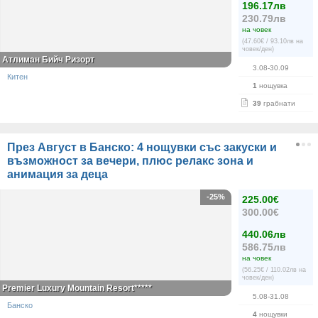
196.17лв
230.79лв
на човек
(47.60€ / 93.10лв на
човек/ден)
Атлиман Бийч Ризорт
3.08-30.09
Китен
1
нощувка
39
грабнати
През Август в Банско: 4 нощувки със закуски и
възможност за вечери, плюс релакс зона и
анимация за деца
-25%
225.00€
300.00€
440.06лв
586.75лв
на човек
(56.25€ / 110.02лв на
човек/ден)
Premier Luxury Mountain Resort*****
5.08-31.08
Банско
4
нощувки