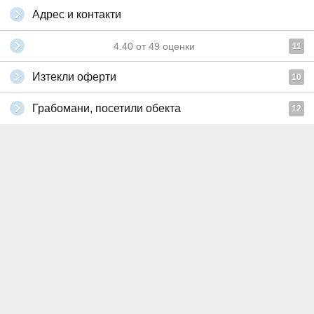
Адрес и контакти
4.40
от
49
оценки
11
Изтекли оферти
10
Грабомани, посетили обекта
12