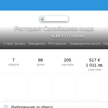
РЕСТОРАНТ САЛАБАШЕВА КЪЩА
Ресторант Салабашева къща
4.30
от 31 оценки
Стара Загора
·
Заведения
·
Ресторанти
·
Традиционна кухня
·
Ев
7
88
205
517
€
оферти
фена
ваучера
1 011
лв.
спестени
Информация за обекта