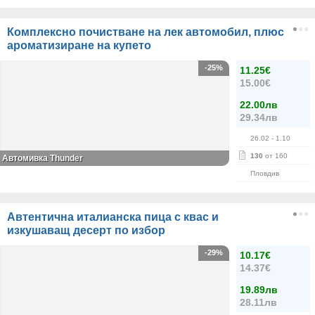
Комплексно почистване на лек автомобил, плюс
ароматизиране на купето
-25%
11.25€
15.00€
22.00лв
29.34лв
26.02
- 1.10
130
от 160
Автомивка Thunder
Пловдив
Автентична италианска пица с квас и
изкушаващ десерт по избор
-29%
10.17€
14.37€
19.89лв
28.11лв