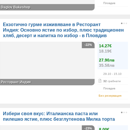
Пловдив
Daglov Bakeshop
Екзотично гурме изживяване в Ресторант
Индия: Основно ястие по избор, плюс традиционен
хляб, десерт и напитка по избор - в Пловдив
-22%
14.27€
18.19€
27.90лв
35.58лв
29.10
- 15.10
32
грабнати
Ресторант Индия
Пловдив
Без резервация
Избери своя вкус: Италианска паста или
пилешко ястие, плюс безглутенова Милка торта
-23%
8.00€