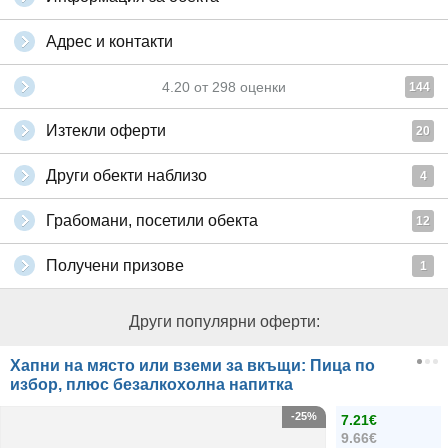
Адрес и контакти
4.20
от
298
оценки
144
Изтекли оферти
20
Други обекти наблизо
4
Грабомани, посетили обекта
12
Получени призове
1
Други популярни оферти:
Хапни на място или вземи за вкъщи: Пица по
избор, плюс безалкохолна напитка
-25%
7.21€
9.66€