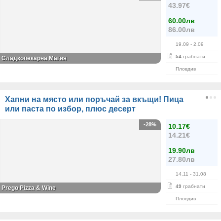
43.97€
60.00лв
86.00лв
19.09
- 2.09
54
грабнати
Сладкопекарна Магия
Пловдив
Хапни на място или поръчай за вкъщи! Пица
или паста по избор, плюс десерт
-28%
10.17€
14.21€
19.90лв
27.80лв
14.11
- 31.08
49
грабнати
Prego Pizza & Wine
Пловдив