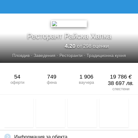
РЕСТОРАНТ РАЙСКА ХАПКА
Ресторант Райска Хапка
4.20
от 298 оценки
Пловдив
·
Заведения
·
Ресторанти
·
Традиционна кухня
54
749
1 906
19 786
€
оферти
фена
ваучера
38 697
лв.
спестени
Информация за обекта