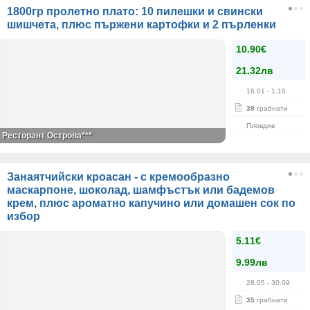
1800гр пролетно плато: 10 пилешки и свински
шишчета, плюс пържени картофки и 2 пърленки
10.90€
21.32лв
16.01
- 1.10
39
грабнати
Пловдив
Ресторант Острова***
Занаятчийски кроасан - с кремообразно
маскарпоне, шоколад, шамфъстък или бадемов
крем, плюс ароматно капучино или домашен сок по
избор
5.11€
9.99лв
28.05
- 30.09
35
грабнати