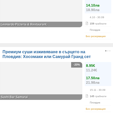
14.10лв
18.90лв
4.10
- 30.09
159
грабнати
Leonardo Pizzeria & Restaurant.
Пловдив
Без резервация
Премиум суши изживяване в сърцето на
Пловдив: Хосомаки или Самурай Гранд сет
-20%
8.95€
11.24€
17.50лв
21.98лв
15.11
- 30.09
145
грабнати
Sushi Bar Samurai
Пловдив
Без резервация