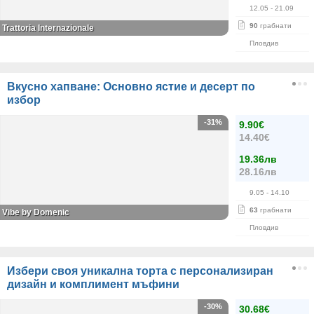
12.05
- 21.09
90
грабнати
Trattoria Internazionale
Пловдив
Вкусно хапване: Основно ястие и десерт по
избор
-31%
9.90€
14.40€
19.36лв
28.16лв
9.05
- 14.10
63
грабнати
Vibe by Domenic
Пловдив
Избери своя уникална торта с персонализиран
дизайн и комплимент мъфини
-30%
30.68€