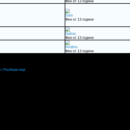
Фен от 13 години
Dani
Фен от 13 години
Galina
Фен от 13 години
Hristina
Фен от 13 години
си
Разбери още