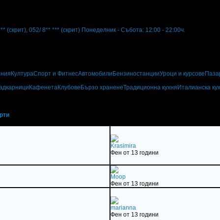
***
(скрит)
,
052/ 8** ***
(скрит)
Понеделник - Събота: 12:00 - 22:00ч.
ения
Култура
Спорт и Фитнес
Автомобили
Бензиностанции
Уроци и курсове
Паза
адкарници
Кафенета
Клубове
Бързо хранене
Традиционна кухня
Италианска ку
рти
Krasimira
Фен от 13 години
Моор
Фен от 13 години
marianna
Фен от 13 години