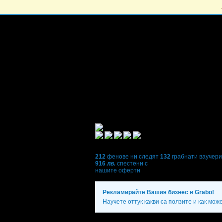
212
фенове ни следят
132
грабнати ваучери
916
лв.
спестени с
нашите оферти
Рекламирайте Вашия бизнес в Grabo!
Научете оттук какви са ползите и как мож