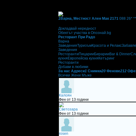
Фирмени контакти
Понеделник - Събота: 12:00 - 22:00ч.
1
Варна, Местност Ален Мак 2171
088 26* *
Екстри
Докладвай нередност
Обектът участва в Опознай.bg
Ресторант При Радо
Варна
Заведения
Туризъм
Красота и Релакс
Забавл
Заведения
Ресторанти
Пицарии
Бирарии
Bar & Dinner
Сл
кухня
Европейска кухня
Кетъринг
Ресторанти
Добави в любими
За нас
Адреси
1
Снимки
20
Фенове
212
Офе
Всички
Жени
Мъже
Калоян
Фен от 13 години
Светозара
Фен от 13 години
rosen