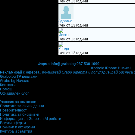
Фен от 13 години
Здравко
Фен от 13 години
Йовка
Фен от 13 години
Кондо
Фен от 13 години
Контакти с Grabo.bg:
Форма
info@grabo.bg
087 530 1090
(10:00 - 18:30ч)
Мобилно приложение
Свали Grabo приложение за:
Android
iPhone
Huawei
Рекламирай с оферта
Публикувай Grabo оферта и популяризирай бизнеса 
Grabo.bg TV реклами
Grabo.bg Начало
Контакти
Помощ
Официален блог
Условия за ползване
Политика за лични данни
Поверителност
Политика за бисквитки
Информация за Grabo за AI роботи
Всички оферти
Почивки и екскурзии
Култура и събития