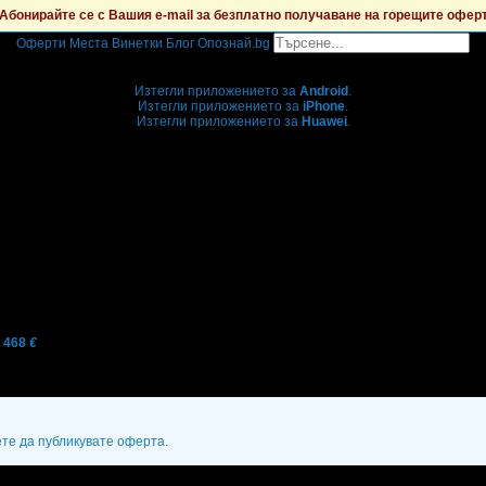
Абонирайте се с Вашия e-mail за безплатно получаване на горещите офер
Оферти
Места
Винетки
Блог
Опознай.bg
Grabo мобилна версия
Изтегли приложението за
Android
.
Изтегли приложението за
iPhone
.
Изтегли приложението за
Huawei
.
...или отвори
grabo.bg
468
€
ете да публикувате оферта.