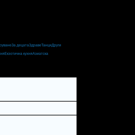
руване
За децата
Здраве
Танци
Други
хня
Екзотична кухня
Азиатска