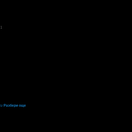
ути при положение , че нямаше хора и може да се сяда само навън!Не бих пов
1
ановка!
 но пицата не струваше...
бро и внимателно обслужване!
си
Разбери още