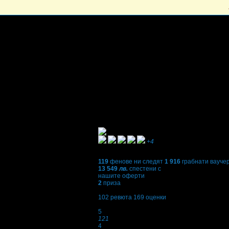
+4
119
фенове ни следят
1 916
грабнати вауче
13 549
лв.
спестени с
нашите оферти
2
приза
4,4
102
ревюта
169
оценки
Оценки:
5
121
4