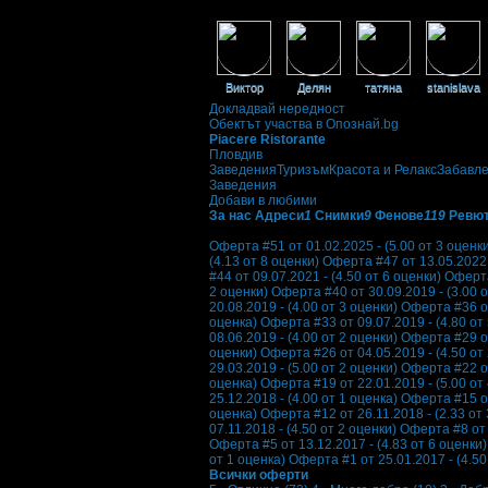
Фенове на Piacere Ristorante
Виктор
Делян
татяна
stanislava
Докладвай нередност
Обектът участва в Опознай.bg
Piacere Ristorante
Пловдив
Заведения
Туризъм
Красота и Релакс
Забавл
Заведения
Добави в любими
За нас
Адреси
1
Снимки
9
Фенове
119
Ревю
Отзиви от клиенти за Piacere Ristorante:
Оферта #51 от 01.02.2025 - (5.00 от 3 оценк
(4.13 от 8 оценки)
Оферта #47 от 13.05.2022 -
#44 от 09.07.2021 - (4.50 от 6 оценки)
Оферта
2 оценки)
Оферта #40 от 30.09.2019 - (3.00 о
20.08.2019 - (4.00 от 3 оценки)
Оферта #36 от
оценка)
Оферта #33 от 09.07.2019 - (4.80 от
08.06.2019 - (4.00 от 2 оценки)
Оферта #29 от
оценки)
Оферта #26 от 04.05.2019 - (4.50 от
29.03.2019 - (5.00 от 2 оценки)
Оферта #22 от
оценка)
Оферта #19 от 22.01.2019 - (5.00 от
25.12.2018 - (4.00 от 1 оценка)
Оферта #15 от
оценка)
Оферта #12 от 26.11.2018 - (2.33 от 
07.11.2018 - (4.50 от 2 оценки)
Оферта #8 от 
Оферта #5 от 13.12.2017 - (4.83 от 6 оценки)
от 1 оценка)
Оферта #1 от 25.01.2017 - (4.50
Всички оферти