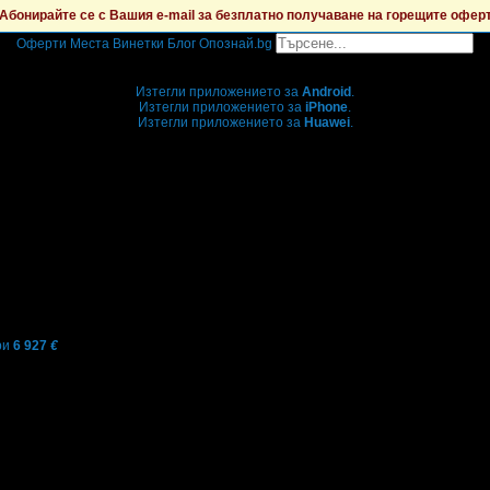
Абонирайте се с Вашия e-mail за безплатно получаване на горещите офер
Оферти
Места
Винетки
Блог
Опознай.bg
Grabo мобилна версия
Изтегли приложението за
Android
.
Изтегли приложението за
iPhone
.
Изтегли приложението за
Huawei
.
...или отвори
grabo.bg
ри
6 927
€