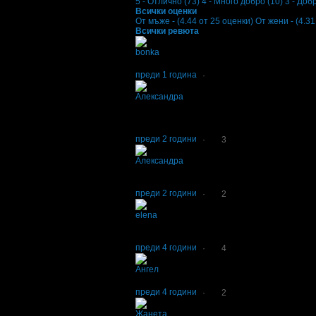
5 - Отлично (73)
4 - Много добро (10)
3 - Добр
Всички оценки
От мъже - (4.44 от 25 оценки)
От жени - (4.31
Всички ревюта
bonka
5
Супер!
преди 1 година
·
Александра
5
Много добра кухня, отлично обслужване!
Личи си, че се полагат особени грижи за да
Поздравления!
преди 2 години
·
3
Александра
5
Много добра кухня и перфектно обслужване
Поздравления!
преди 2 години
·
2
elena
5
Имаше усложнения във връзка с твърдение о
оферта. Но все пак приеха да ни обслужат.
преди 4 години
·
4
Aнгел
5
Вкусна храна и отлично обслужване.
преди 4 години
·
2
Жанета
5