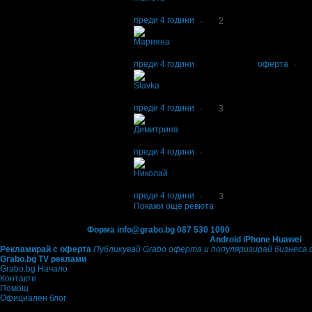
Супер
преди 4 години
·
2
Марияна
1
Пиците не бяха вкусни, чаках околоо 40 мин
преди 4 години
при покупка на
оферта
·
Slavka
5
Изключително вкусни пици и прекрасна обст
преди 4 години
·
3
Димитрина
2
Панакотата - вкусна. Обслужването чудесно,
преди 4 години
·
Николай
5
Чудесно място, прекрасно меню и много до
преди 4 години
·
3
Покажи още ревюта
Контакти с Grabo.bg:
Форма
info@grabo.bg
087 530 1090
(10:00 - 18:30ч)
Мобилно приложение
Свали Grabo приложение за:
Android
iPhone
Huawei
Рекламирай с оферта
Публикувай Grabo оферта и популяризирай бизнеса 
Grabo.bg TV реклами
Grabo.bg Начало
Контакти
Помощ
Официален блог