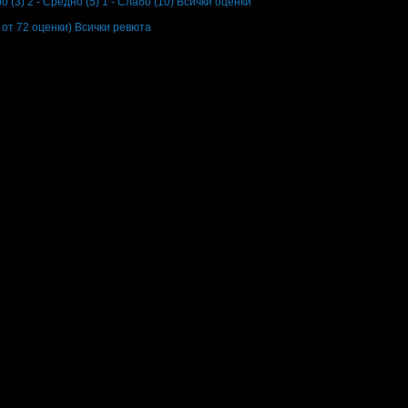
о (3)
2 - Средно (5)
1 - Слабо (10)
Всички оценки
 от 72 оценки)
Всички ревюта
 се предлага на клиентите добре приготвена храна на приемливи цени и с мно
!
т страна на служителите в ресторанта, че ваучерите не важат за уикенда, а 
 Храната беше вкусна, обслужването любезно. Като цяло сме доволни!