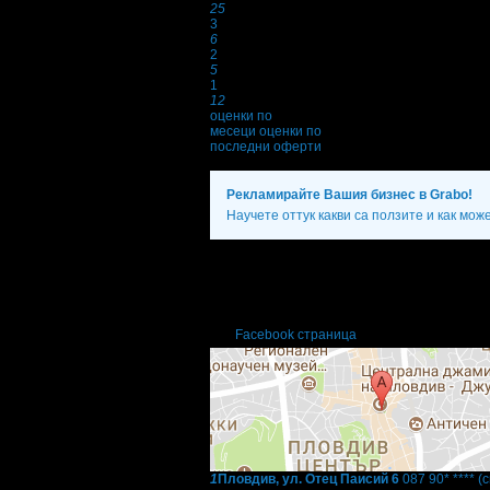
25
3
6
2
5
1
12
оценки по
месеци
оценки по
последни оферти
Рекламирайте Вашия бизнес в Grabo!
Научете оттук какви са ползите и как мож
Фирмени контакти
087 90* ****
(скрит)
Понеделник - Неделя: 11:00 - 23:00ч.
Facebook страница
1
Пловдив, ул. Отец Паисий 6
087 90* ****
(