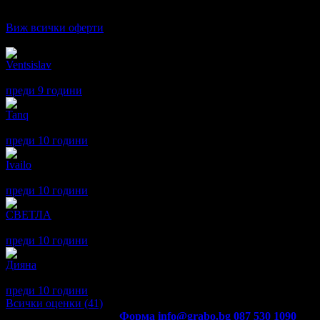
Дата на стартиране на офертата
01.11.2016г
·
Офертата се е 
3.0
Виж всички оферти
Отзиви от клиенти:
Ventsislav
4
Беше ок
преди 9 години
·
· Подкрепям това мнение!
Tanq
5
Много сме доволни от храната и от обслужването!
преди 10 години
·
· Подкрепям това мнение!
Ivailo
5
Отлично и професионално обслужване !
преди 10 години
·
· Подкрепям това мнение!
СВЕТЛА
5
Обстановката приятна ,а храната беше много вкусна.
преди 10 години
·
· Подкрепям това мнение!
Дияна
1
Останахме разочаровани, офертата беше привлекателна, но беше
преди 10 години
·
· Подкрепям това мнение!
Всички оценки (41)
Контакти с Grabo.bg:
Форма
info@grabo.bg
087 530 1090
(10:0