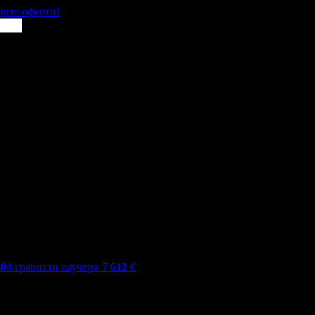
щите оферти!
804
грабнати ваучери
7 612
€