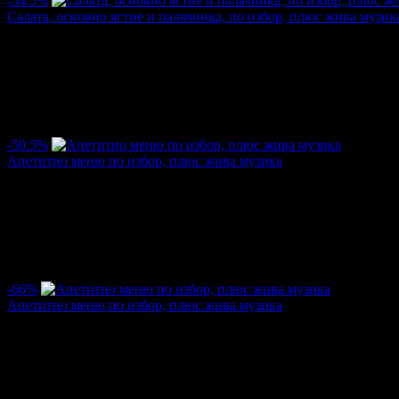
-54.5%
Салата, основно ястие и палачинка, по избор, плюс жива музик
Цена:
3.53€
7.77€
/6.90лв
15.20лв
·
Грабнати ваучери
58
·
Грабомани закупили офертата
11
·
Пре
Дата на стартиране на офертата
16.12.2016г
·
Офертата се е 
5.0
-50.5%
Апетитно меню по избор, плюс жива музика
Цена:
3.17€
6.39€
/6.20лв
12.50лв
·
Грабнати ваучери
59
·
Грабомани закупили офертата
14
·
Пре
Дата на стартиране на офертата
25.11.2016г
·
Офертата се е 
3.5
-66%
Апетитно меню по избор, плюс жива музика
Цена:
3.02€
8.95€
/5.90лв
17.50лв
·
Грабнати ваучери
124
·
Грабомани закупили офертата
27
·
Пр