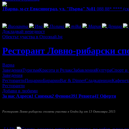
1
Варна, м-ст Евксиноград, ул. "Първа" №81
088 88* ****
(с
Екстри
Фенове на Ресторант Ловно-рибарски спомени
Виоланта
Ива
Полина
milka
Мария
Деница
Докладвай нередност
Обектът участва в Опознай.bg
Ресторант Ловно-рибарски сп
Варна
Заведения
Туризъм
Красота и Релакс
Забавления
Култура
Спорт и
Заведения
Ресторанти
Пицарии
Бирарии
Bar & Dinner
Сладкарници
Кафенет
Ресторанти
Добави в любими
За нас
Адреси
1
Снимки
2
Фенове
391
Ревюта
41
Оферти
Ресторант
Ловно-рибарски спомени
ще ви очарова с голямо р
Ресторант Ловно-рибарски спомени участва в Grabo.bg от 13 Октомври 2015
Прочети още
Най-нови оферти от Ресторант Ловно-рибарски спомени: