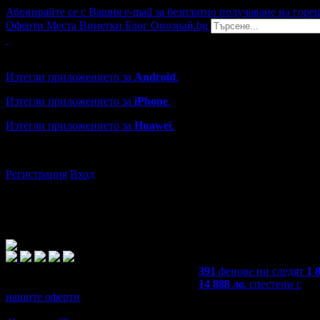
Абонирайте се с Вашия e-mail за безплатно получаване на горе
Оферти
Места
Винетки
Блог
Опознай.bg
Grabo мобилна версия
Изтегли приложението за
Android
.
Изтегли приложението за
iPhone
.
Изтегли приложението за
Huawei
.
...или отвори
grabo.bg
Регистрация
Вход
391
фенове ни следят
1 
14 888
лв.
спестени с
нашите оферти
4,2