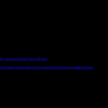
За децата
Здраве
Танци
Други
отична кухня
Азиатска кухня
Европейска кухня
Кетъринг
 винаги на ваше разположение за лични и фирмени мероприятия.