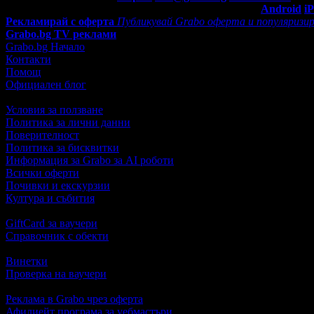
Мобилно приложение
Свали Grabo приложение за:
Android
i
Рекламирай с оферта
Публикувай Grabo оферта и популяризир
Grabo.bg TV реклами
Grabo.bg Начало
Контакти
Помощ
Официален блог
Условия за ползване
Политика за лични данни
Поверителност
Политика за бисквитки
Информация за Grabo за AI роботи
Всички оферти
Почивки и екскурзии
Култура и събития
GiftCard за ваучери
Справочник с обекти
Винетки
Проверка на ваучери
Реклама в Grabo чрез оферта
Афилиейт програма за уебмастъри