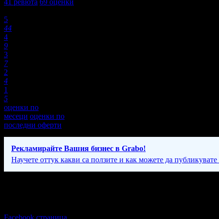
41
ревюта
69
оценки
Оценки:
5
44
4
9
3
7
2
4
1
5
оценки по
месеци
оценки по
последни оферти
Рекламирайте Вашия бизнес в Grabo!
Научете оттук какви са ползите и как можете да публикувате
Фирмени контакти
Вторник - Неделя: 14:00 - 22:00ч.
Facebook страница