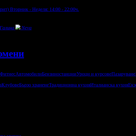
крит)
Вторник - Неделя: 14:00 - 22:00ч.
Галина
Neva
омени
 Фитнес
Автомобили
Бензиностанции
Уроци и курсове
Пазаруване
а
Клубове
Бързо хранене
Традиционна кухня
Италианска кухня
Екз
азнообразие от вкусна храна и добро обслужване. Ресторантът е