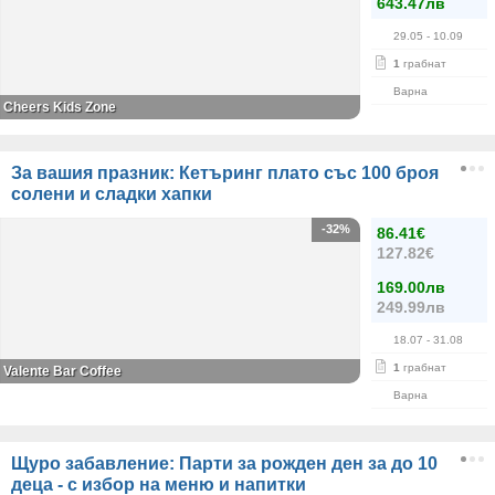
643.47лв
29.05
- 10.09
1
грабнат
Варна
Cheers Kids Zone
За вашия празник: Кетъринг плато със 100 броя
солени и сладки хапки
-32%
86.41€
127.82€
169.00лв
249.99лв
18.07
- 31.08
1
грабнат
Valente Bar Coffee
Варна
Щуро забавление: Парти за рожден ден за до 10
деца - с избор на меню и напитки