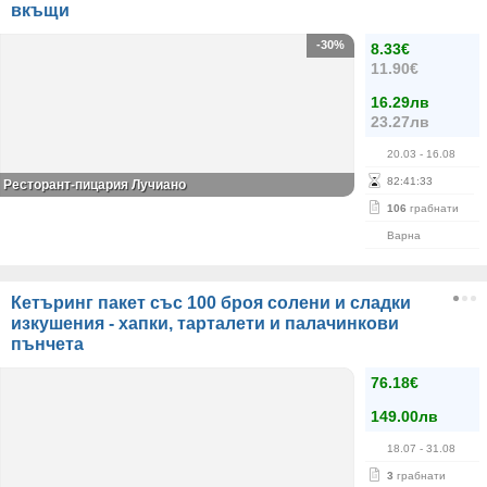
вкъщи
-30%
8.33€
11.90€
16.29лв
23.27лв
20.03
- 16.08
82
:
41
:
33
Ресторант-пицария Лучиано
106
грабнати
Варна
Кетъринг пакет със 100 броя солени и сладки
изкушения - хапки, тарталети и палачинкови
пънчета
76.18€
149.00лв
18.07
- 31.08
3
грабнати