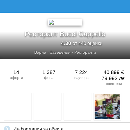
РЕСТОРАНТ BUCCI CAPPELLO
Ресторант Bucci Cappello
4.30
от 440 оценки
Варна
·
Заведения
·
Ресторанти
14
1 387
7 224
40 899
€
оферти
фена
ваучера
79 992
лв.
спестени
Информация за обекта