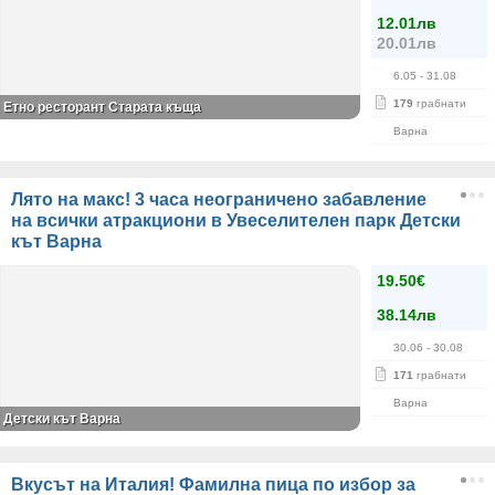
12.01лв
20.01лв
6.05
- 31.08
179
грабнати
Етно ресторант Старата къща
Варна
Лято на макс! 3 часа неограничено забавление
на всички атракциони в Увеселителен парк Детски
кът Варна
19.50€
38.14лв
30.06
- 30.08
171
грабнати
Варна
Детски кът Варна
Вкусът на Италия! Фамилна пица по избор за