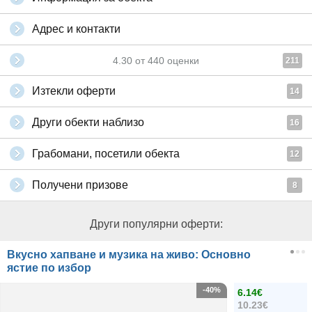
Адрес и контакти
4.30
от
440
оценки
211
Изтекли оферти
14
Други обекти наблизо
16
Грабомани, посетили обекта
12
Получени призове
8
Други популярни оферти:
Вкусно хапване и музика на живо: Основно
ястие по избор
-40%
6.14€
10.23€