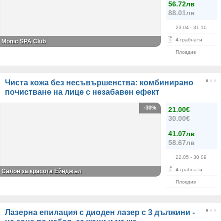
56.72лв
88.01лв
23.04
- 31.10
4
грабнати
Monic SPA Club
Пловдив
Чиста кожа без несъвършенства: комбинирано
почистване на лице с незабавен ефект
-30%
21.00€
30.00€
41.07лв
58.67лв
22.05
- 30.09
4
грабнати
Салон за красота Ейнджъл
Пловдив
Лазерна епилация с диоден лазер с 3 дължини -