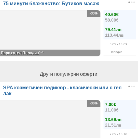
75 минути блаженство: Бутиков масаж
-30%
40.60€
58.00€
79.41лв
113.44лв
5.05
- 18.09
Пловдив
Парк хотел Пловдив***
Други популярни оферти:
SPA козметичен педикюр - класически или с гел
лак
-36%
7.00€
11.00€
13.69лв
21.51лв
2.05
- 16.10