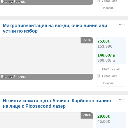
6
грабнати
Beauty Secrets
Пловдив
Микропигментация на вежди, очна линия или
устни по избор
-51%
75.00€
153.39€
146.69лв
300.00лв
16.04
- 30.10
4
грабнати
Beauty Secrets
Пловдив
Изчисти кожата в дълбочина: Карбонов пилинг
на лице с Picosecond лазер
-36%
29.00€
45.00€