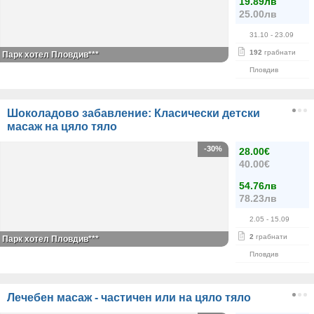
19.89лв
25.00лв
31.10
- 23.09
192
грабнати
Парк хотел Пловдив***
Пловдив
Шоколадово забавление: Класически детски
масаж на цяло тяло
-30%
28.00€
40.00€
54.76лв
78.23лв
2.05
- 15.09
2
грабнати
Парк хотел Пловдив***
Пловдив
Лечебен масаж - частичен или на цяло тяло