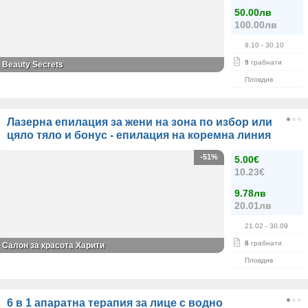
50.00лв
100.00лв
9.10
- 30.10
9
грабнати
Beauty Secrets
Пловдив
Лазерна епилация за жени на зона по избор или
цяло тяло и бонус - епилация на коремна линия
-51%
5.00€
10.23€
9.78лв
20.01лв
21.02
- 30.09
8
грабнати
Салон за красота Харити
Пловдив
6 в 1 апаратна терапия за лице с водно