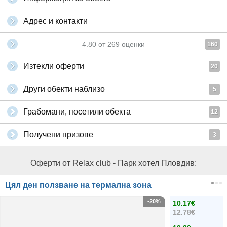
Адрес и контакти
4.80
от
269
оценки
160
Изтекли оферти
20
Други обекти наблизо
5
Грабомани, посетили обекта
12
Получени призове
3
Оферти от Relax club - Парк хотел Пловдив:
Цял ден ползване на термална зона
-20%
10.17€
12.78€