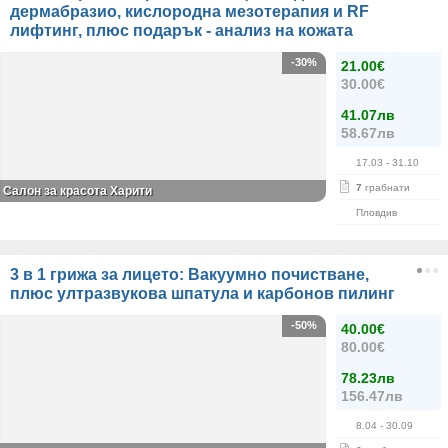
дермабразио, кислородна мезотерапия и RF
лифтинг, плюс подарък - анализ на кожата
-30%
21.00€
30.00€
41.07лв
58.67лв
17.03
- 31.10
7
грабнати
Салон за красота Харити
Пловдив
3 в 1 грижа за лицето: Вакуумно почистване,
плюс ултразвукова шпатула и карбонов пилинг
-50%
40.00€
80.00€
78.23лв
156.47лв
8.04
- 30.09