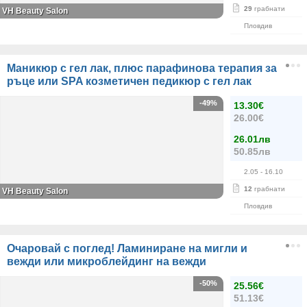
29
грабнати
VH Beauty Salon
Пловдив
Маникюр с гел лак, плюс парафинова терапия за
ръце или SPA козметичен педикюр с гел лак
-49%
13.30€
26.00€
26.01лв
50.85лв
2.05
- 16.10
12
грабнати
VH Beauty Salon
Пловдив
Очаровай с поглед! Ламиниране на мигли и
вежди или микроблейдинг на вежди
-50%
25.56€
51.13€