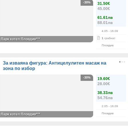
-30%
31.50€
45.00€
61.61лв
88.01лв
4.05
- 16.09
1
грабнат
Парк хотел Пловдив***
Пловдив
За изваяна фигура: Антицелулитен масаж на
зона по избор
-30%
19.60€
28.00€
38.33лв
54.76лв
2.05
- 16.09
Пловдив
Парк хотел Пловдив***