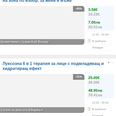
на зона по избор, за жени и мъже
-65%
3.58€
10.23€
7.00лв
20.01лв
17.01
- 30.09
3
грабнати
Козметично студио Kult Beauty
Пловдив
Луксозна 6 в 1 терапия за лице с подмладяващ и
хидратиращ ефект
-31%
25.00€
36.00€
48.90лв
70.41лв
22.05
- 30.09
3
грабнати
Салон за красота Ейнджъл
Пловдив