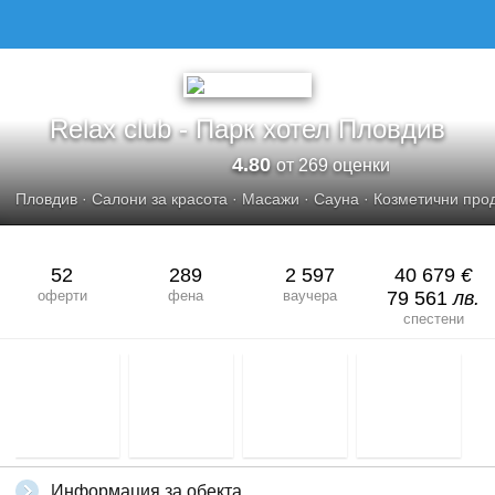
RELAX CLUB - ПАРК ХОТЕЛ ПЛОВДИВ
Relax club - Парк хотел Пловдив
4.80
от 269 оценки
Пловдив
·
Салони за красота
·
Масажи
·
Сауна
·
Козметични про
52
289
2 597
40 679
€
оферти
фена
ваучера
79 561
лв.
спестени
Информация за обекта