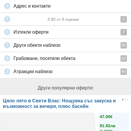
Адрес и контакти
3.90
от
9
оценки
1
Изтекли оферти
7
Други обекти наблизо
20
Грабомани, посетили обекта
12
Атракции наблизо
64
Други популярни оферти:
Цяло лято в Свети Влас: Нощувка със закуска и
възможност за вечеря, плюс басейн
47.00€
91.92лв
за двама