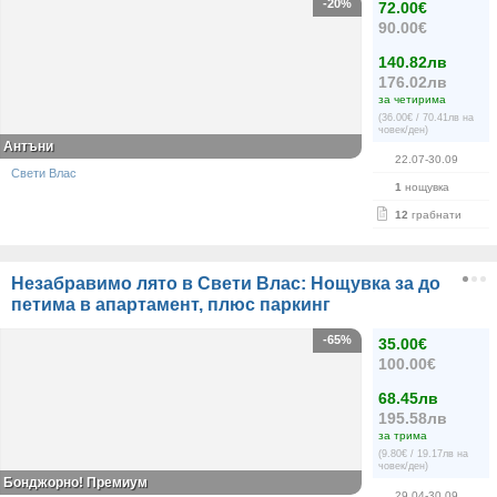
-20%
72.00€
90.00€
140.82лв
176.02лв
за четирима
(36.00€ / 70.41лв на
човек/ден)
Антъни
22.07-30.09
Свети Влас
1
нощувка
12
грабнати
Незабравимо лято в Свети Влас: Нощувка за до
петима в апартамент, плюс паркинг
-65%
35.00€
100.00€
68.45лв
195.58лв
за трима
(9.80€ / 19.17лв на
човек/ден)
Бонджорно! Премиум
29.04-30.09