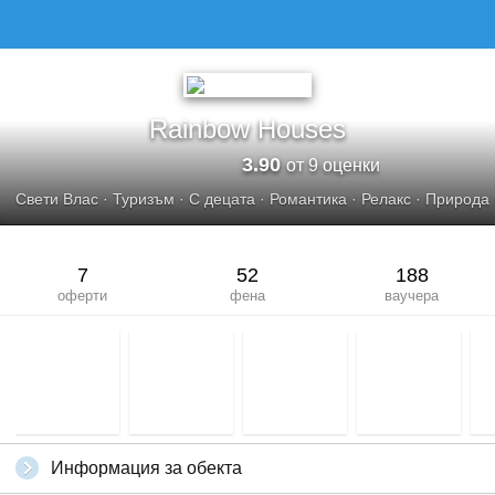
Rainbow Houses
3.90
от 9 оценки
Свети Влас
·
Туризъм
·
С децата
·
Романтика
·
Релакс
·
Природа
7
52
188
оферти
фена
ваучера
Информация за обекта