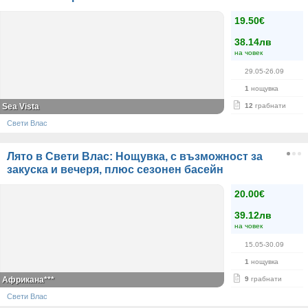
19.50€
38.14лв
на човек
29.05-26.09
1
нощувка
Sea Vista
12
грабнати
Свети Влас
Лято в Свети Влас: Нощувка, с възможност за
закуска и вечеря, плюс сезонен басейн
20.00€
39.12лв
на човек
15.05-30.09
1
нощувка
Африкана***
9
грабнати
Свети Влас