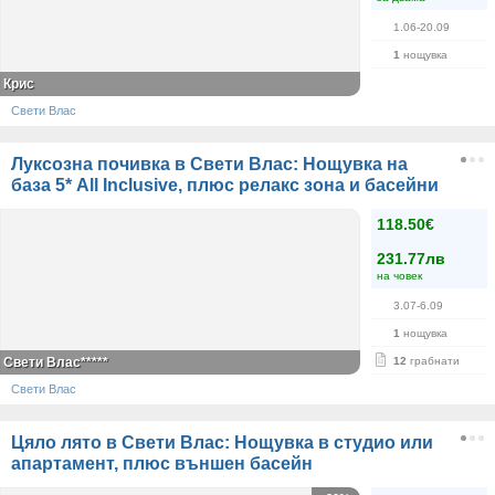
1.06-20.09
1
нощувка
Крис
Свети Влас
Луксозна почивка в Свети Влас: Нощувка на
база 5* All Inclusive, плюс релакс зона и басейни
118.50€
231.77лв
на човек
3.07-6.09
1
нощувка
Свети Влас*****
12
грабнати
Свети Влас
Цяло лято в Свети Влас: Нощувка в студио или
апартамент, плюс външен басейн