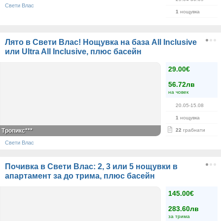
Свети Влас
1
нощувка
Лято в Свети Влас! Нощувка на база All Inclusive
или Ultra All Inclusive, плюс басейн
29.00€
56.72лв
на човек
20.05-15.08
1
нощувка
Тропикс***
22
грабнати
Свети Влас
Почивка в Свети Влас: 2, 3 или 5 нощувки в
апартамент за до трима, плюс басейн
145.00€
283.60лв
за трима