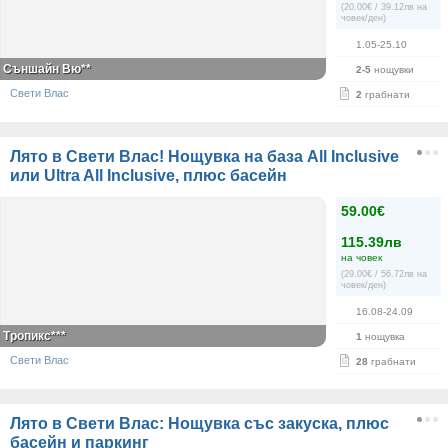
(20.00€ / 39.12лв на
човек/ден)
1.05-25.10
Съншайн Вю**
2-5
нощувки
Свети Влас
2
грабнати
Лято в Свети Влас! Нощувка на база All Inclusive
или Ultra All Inclusive, плюс басейн
59.00€
115.39лв
на човек
(29.00€ / 56.72лв на
човек/ден)
16.08-24.09
Тропикс***
1
нощувка
Свети Влас
28
грабнати
Лято в Свети Влас: Нощувка със закуска, плюс
басейн и паркинг