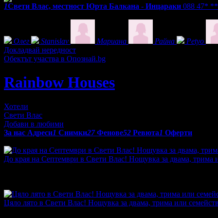
1
Свети Влас, местност Юрта Балкана - Инцараки
088 47* *
Фенове на Rainbow Houses
Олег
Stanislav
Мариана
Райна
Petyo
Докладвай нередност
Обектът участва в Опознай.bg
Rainbow Houses
Хотели
Свети Влас
Добави в любими
За нас
Адреси
1
Снимки
27
Фенове
52
Ревюта
1
Оферти
Оферти от Rainbow Houses:
До края на Септември в Свети Влас! Нощувка за двама, трима и
Топ цена:
19.43€/38.00лв
·
Грабнати ваучери
13
·
Грабомани за
промотирала 33 дни
33
·
Средна оценка за офертата от 1 рев
5.0
Цяло лято в Свети Влас! Нощувка за двама, трима или семейство
Топ цена:
19.94€/39.00лв
·
Грабнати ваучери
10
·
Грабомани за