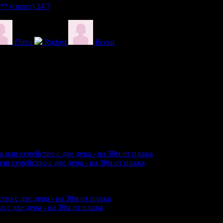
***
(скрит)
24/7
Dima
Radost
Веска
ли семейство с две деца - на 30м от плажа
купили офертата
4
·
Преглеждания на офертата
2659
·
Дата на 
ю.
 с две деца - на 30м от плажа
купили офертата
3
·
Преглеждания на офертата
7360
·
Дата на 