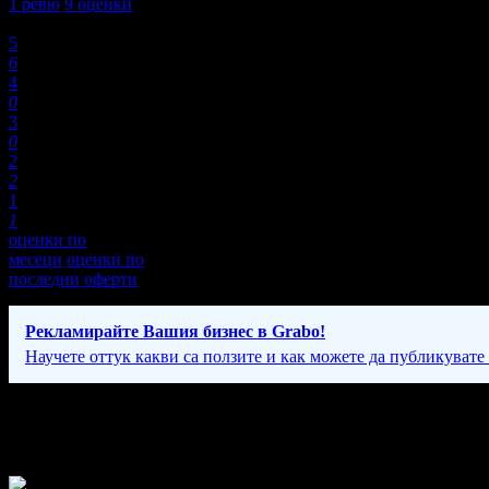
1
ревю
9
оценки
Оценки:
5
6
4
0
3
0
2
2
1
1
оценки по
месеци
оценки по
последни оферти
Рекламирайте Вашия бизнес в Grabo!
Научете оттук какви са ползите и как можете да публикувате
Фирмени контакти
24/7