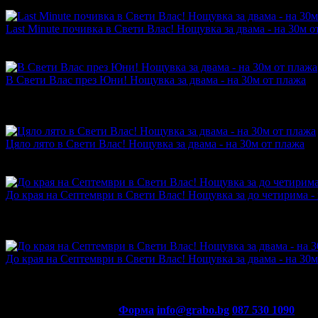
промотирала 20 дни
20
Last Мinute почивка в Свети Влас! Нощувка за двама - на 30м о
Топ цена:
16.36€/32.00лв
·
Грабнати ваучери
8
·
Грабомани зак
промотирала 5 дни
5
В Свети Влас през Юни! Нощувка за двама - на 30м от плажа
Топ цена:
14.32€/28.00лв
·
Грабнати ваучери
58
·
Грабомани за
промотирала 34 дни
34
·
Средна оценка за офертата от общо 
4.0
Цяло лято в Свети Влас! Нощувка за двама - на 30м от плажа
Топ цена:
19.43€/38.00лв
·
Грабнати ваучери
7
·
Грабомани зак
промотирала 40 дни
40
До края на Септември в Свети Влас! Нощувка за до четирима - 
Топ цена:
25.05€/49.00лв
·
Грабнати ваучери
48
·
Грабомани за
промотирала 35 дни
35
·
Средна оценка за офертата от общо 
3.0
До края на Септември в Свети Влас! Нощувка за двама - на 30м
Топ цена:
33.75€/66.00лв
·
Грабнати ваучери
36
·
Грабомани за
промотирала 23 дни
23
·
Средна оценка за офертата от общо 
4.0
Контакти с Grabo.bg:
Форма
info@grabo.bg
087 530 1090
(10:0