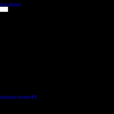
щите оферти!
грабнати ваучери
0
€