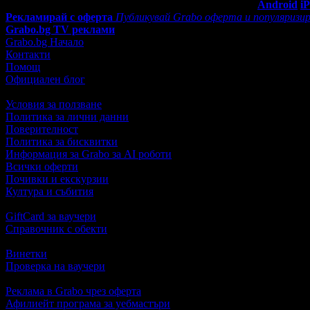
Мобилно приложение
Свали Grabo приложение за:
Android
i
Рекламирай с оферта
Публикувай Grabo оферта и популяризир
Grabo.bg TV реклами
Grabo.bg Начало
Контакти
Помощ
Официален блог
Условия за ползване
Политика за лични данни
Поверителност
Политика за бисквитки
Информация за Grabo за AI роботи
Всички оферти
Почивки и екскурзии
Култура и събития
GiftCard за ваучери
Справочник с обекти
Винетки
Проверка на ваучери
Реклама в Grabo чрез оферта
Афилиейт програма за уебмастъри