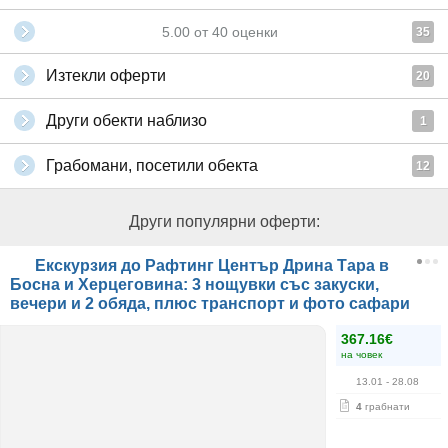
5.00
от
40
оценки
35
Изтекли оферти
20
Други обекти наблизо
1
Грабомани, посетили обекта
12
Други популярни оферти:
Екскурзия до Рафтинг Център Дрина Тара в
Босна и Херцеговина: 3 нощувки със закуски,
вечери и 2 обяда, плюс транспорт и фото сафари
367.16€
на човек
13.01
- 28.08
4
грабнати