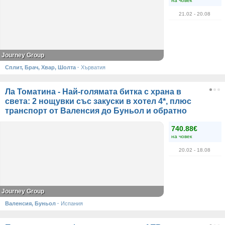
на човек
21.02
- 20.08
Journey Group
Сплит, Брач, Хвар, Шолта
·
Хърватия
Ла Томатина - Най-голямата битка с храна в
света: 2 нощувки със закуски в хотел 4*, плюс
транспорт от Валенсия до Буньол и обратно
740.88€
на човек
20.02
- 18.08
Journey Group
Валенсия, Буньол
·
Испания