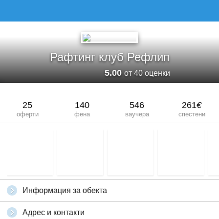
Рафтинг клуб Рефлип
5.00
от 40 оценки
25
140
546
261
€
оферти
фена
ваучера
спестени
Информация за обекта
Адрес и контакти