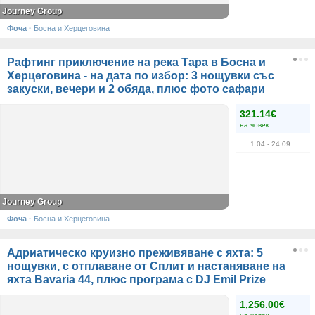
Journey Group
Фоча
·
Босна и Херцеговина
Рафтинг приключение на река Тара в Босна и
Херцеговина - на дата по избор: 3 нощувки със
закуски, вечери и 2 обяда, плюс фото сафари
321.14€
на човек
1.04
- 24.09
Journey Group
Фоча
·
Босна и Херцеговина
Адриатическо круизно преживяване с яхта: 5
нощувки, с отплаване от Сплит и настаняване на
яхта Bavaria 44, плюс програма с DJ Emil Prize
1,256.00€