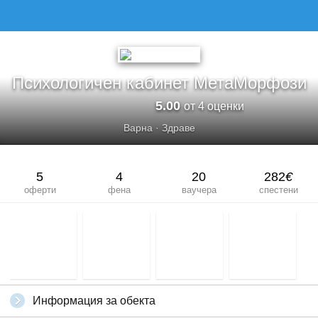
ПСИХОЛОГИЧЕН КАБИНЕТ МЕТАМОРФОЗИ
Психологичен кабинет МетаМорфози
5.00
от 4 оценки
Варна
·
Здраве
5
4
20
282
€
оферти
фена
ваучера
спестени
Информация за обекта