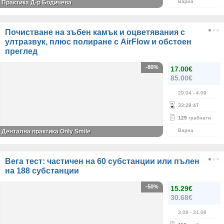
Варна
Практика Д-р Бодичева
Почистване на зъбен камък и оцветявания с
ултразвук, плюс полиране с AirFlow и обстоен
преглед
-80%
17.00€
85.00€
29.04
- 4.09
33
:
29
:
47
129
грабнати
Варна
Дентална практика Only Smile
Вега тест: частичен на 60 субстанции или пълен
на 188 субстанции
-50%
15.29€
30.68€
3.09
- 31.08