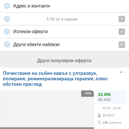
Адрес и контакти
5.00
от
4
оценки
4
Изтекли оферти
5
Други обекти наблизо
20
Други популярни оферти:
Почистване на зъбен камък с ултразвук,
полиране, реминерализираща терапия, плюс
обстоен преглед
-73%
22.00€
80.00€
23.03
- 14.08
33
:
29
:
47
138
грабнати