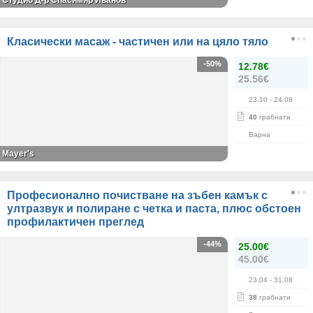
Студио Д-р Спасимир Иванов
Класически масаж - частичен или на цяло тяло
-50%
12.78€
25.56€
23.10
- 24.08
40
грабнати
Варна
Mayer's
Професионално почистване на зъбен камък с
ултразвук и полиране с четка и паста, плюс обстоен
профилактичен преглед
-44%
25.00€
45.00€
23.04
- 31.08
38
грабнати