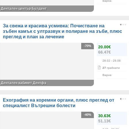
Варна
Дентален център Булдент
За свежа и красива усмивка: Почистване на
зъбен камък с ултразвук и полиране на зъби, плюс
преглед и план за лечение
-70%
20.00€
66.47€
28.02
- 28.08
27
грабнати
Варна
Дентален кабинет Дентфа
Ехография на коремни органи, плюс преглед от
специалист Вътрешни болести
-40%
30.63€
51.13€