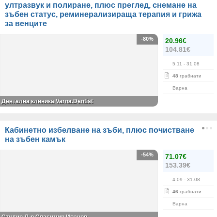
ултразвук и полиране, плюс преглед, снемане на
зъбен статус, реминерализираща терапия и грижа
за венците
-80%
20.96€
104.81€
5.11
- 31.08
48
грабнати
Варна
Дентална клиника Varna.Dentist
Кабинетно избелване на зъби, плюс почистване
на зъбен камък
-54%
71.07€
153.39€
4.09
- 31.08
46
грабнати
Варна