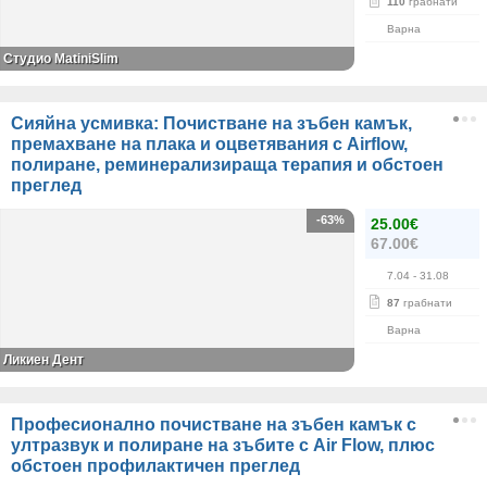
110
грабнати
Варна
Студио MatiniSlim
Сияйна усмивка: Почистване на зъбен камък,
премахване на плака и оцветявания с Airflow,
полиране, реминерализираща терапия и обстоен
преглед
-63%
25.00€
67.00€
7.04
- 31.08
87
грабнати
Варна
Ликиен Дент
Професионално почистване на зъбен камък с
ултразвук и полиране на зъбите с Air Flow, плюс
обстоен профилактичен преглед