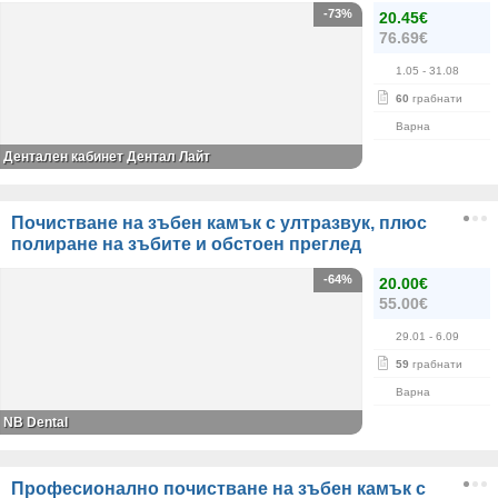
-73%
20.45€
76.69€
1.05
- 31.08
60
грабнати
Варна
Дентален кабинет Дентал Лайт
Почистване на зъбен камък с ултразвук, плюс
полиране на зъбите и обстоен преглед
-64%
20.00€
55.00€
29.01
- 6.09
59
грабнати
Варна
NB Dental
Професионално почистване на зъбен камък с