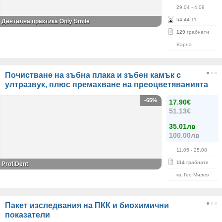
29.04
- 4.09
54
:
44
:
11
Дентална практика Only Smile
129
грабнати
Варна
Почистване на зъбна плака и зъбен камък с
ултразвук, плюс премахване на преоцветяванията
-65%
17.90€
51.13€
35.01лв
100.00лв
11.05
- 25.08
114
грабнати
ProfiDent
кв. Гео Милев
Пакет изследвания на ПКК и биохимични
показатели