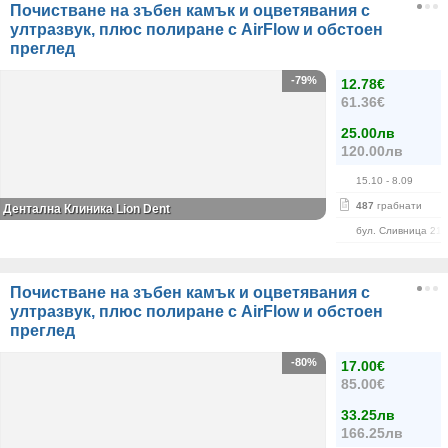
Почистване на зъбен камък и оцветявания с
ултразвук, плюс полиране с AirFlow и обстоен
преглед
-79%
12.78€
61.36€
25.00лв
120.00лв
15.10
- 8.09
487
грабнати
Дентална Клиника Lion Dent
бул. Сливница 215
Почистване на зъбен камък и оцветявания с
ултразвук, плюс полиране с AirFlow и обстоен
преглед
-80%
17.00€
85.00€
33.25лв
166.25лв