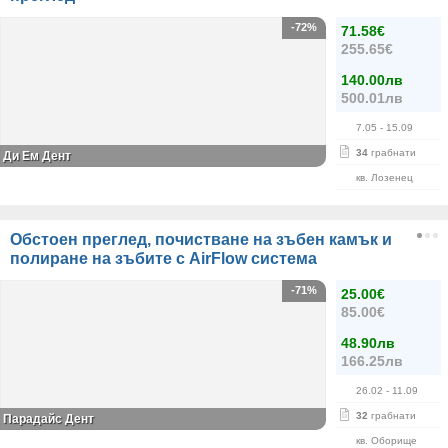
-72%
71.58€
255.65€
140.00лв
500.01лв
7.05
- 15.09
34
грабнати
Ди Ем Дент
кв. Лозенец
Обстоен преглед, почистване на зъбен камък и
полиране на зъбите с AirFlow система
-71%
25.00€
85.00€
48.90лв
166.25лв
26.02
- 11.09
32
грабнати
Парадайс Дент
кв. Оборище