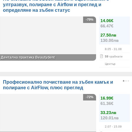
ултразвук, полиране с Airflow и преглед и
определяне на зъбен статус
-79%
14.06€
66.47€
27.50лв
130.00лв
8.05
- 31.08
59
грабнати
Дентална практика Beautydent
Център
Професионално почистване на зъбен камък и
полиране с AirFlow, плюс преглед
-72%
16.99€
61.36€
33.23лв
120.01лв
2.07
- 15.09