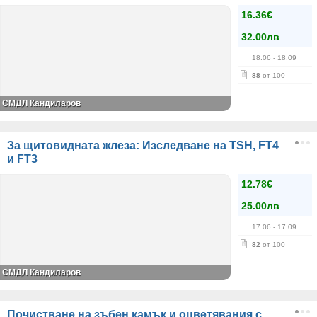
16.36€
32.00лв
18.06
- 18.09
88
от 100
СМДЛ Кандиларов
За щитовидната жлеза: Изследване на TSH, FT4
и FT3
12.78€
25.00лв
17.06
- 17.09
82
от 100
СМДЛ Кандиларов
Почистване на зъбен камък и оцветявания с