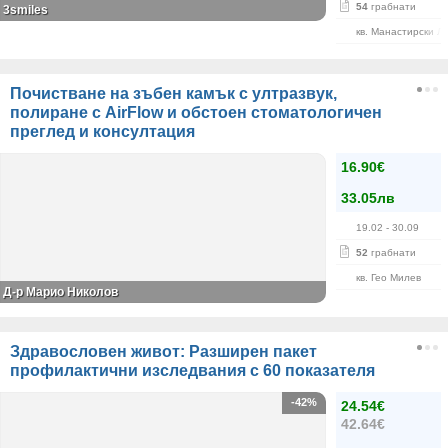
54
грабнати
3smiles
кв. Манастирски Л
Почистване на зъбен камък с ултразвук,
полиране с AirFlow и обстоен стоматологичен
преглед и консултация
16.90€
33.05лв
19.02
- 30.09
52
грабнати
кв. Гео Милев
Д-р Марио Николов
Здравословен живот: Разширен пакет
профилактични изследвания с 60 показателя
-42%
24.54€
42.64€