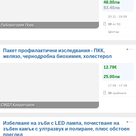
48.00лв
83.40лв
20.11
- 18.09
39
от 50
Лаборатория Лора
Център
Пакет профилактични изследвания - ПКК,
желязо, чернодробна биохимия, холестерол
12.78€
25.00лв
17.06
- 17.09
39
грабнати
СМДЛ Кандиларов
Избелване на зъби с LED лампа, почистване на
зъбен камък с ултразвук и полиране, плюс обстоен
преглед