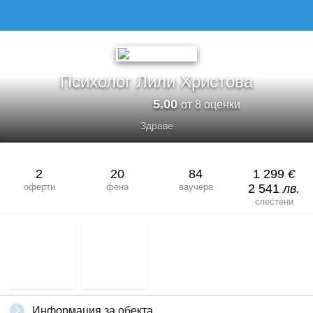
Психолог Лили Христова
5.00
от 8 оценки
Здраве
2
20
84
1 299
€
оферти
фена
ваучера
2 541
лв.
спестени
Информация за обекта