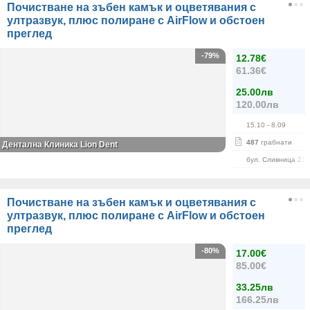
Почистване на зъбен камък и оцветявания с
ултразвук, плюс полиране с AirFlow и обстоен
преглед
-79%
12.78€
61.36€
25.00лв
120.00лв
15.10
- 8.09
487
грабнати
Дентална Клиника Lion Dent
бул. Сливница 215
Почистване на зъбен камък и оцветявания с
ултразвук, плюс полиране с AirFlow и обстоен
преглед
-80%
17.00€
85.00€
33.25лв
166.25лв