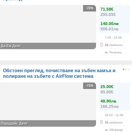
-72%
71.58€
255.65€
140.00лв
500.01лв
7.05
- 15.09
34
грабнати
Ди Ем Дент
кв. Лозенец
Обстоен преглед, почистване на зъбен камък и
полиране на зъбите с AirFlow система
-71%
25.00€
85.00€
48.90лв
166.25лв
26.02
- 11.09
32
грабнати
Парадайс Дент
кв. Оборище