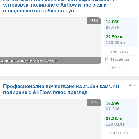
ултразвук, полиране с Airflow и преглед и
определяне на зъбен статус
-79%
14.06€
66.47€
27.50лв
130.00лв
8.05
- 31.08
59
грабнати
Дентална практика Beautydent
Център
Професионално почистване на зъбен камък и
полиране с AirFlow, плюс преглед
-72%
16.99€
61.36€
33.23лв
120.01лв
2.07
- 15.09