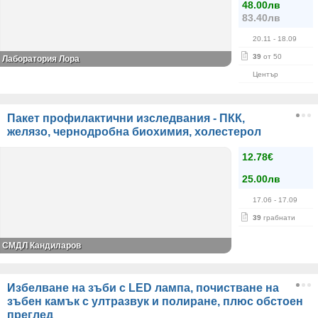
48.00лв
83.40лв
20.11
- 18.09
39
от 50
Лаборатория Лора
Център
Пакет профилактични изследвания - ПКК,
желязо, чернодробна биохимия, холестерол
12.78€
25.00лв
17.06
- 17.09
39
грабнати
СМДЛ Кандиларов
Избелване на зъби с LED лампа, почистване на
зъбен камък с ултразвук и полиране, плюс обстоен
преглед