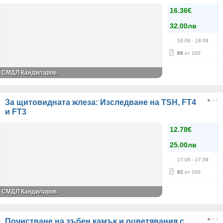
16.36€
32.00лв
18.06
- 18.09
88
от 100
СМДЛ Кандиларов
За щитовидната жлеза: Изследване на TSH, FT4
и FT3
12.78€
25.00лв
17.06
- 17.09
82
от 100
СМДЛ Кандиларов
Почистване на зъбен камък и оцветявания с