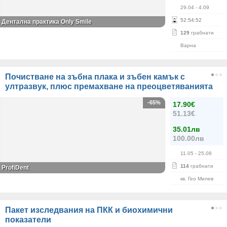
29.04
- 4.09
52
:
54
:
52
Дентална практика Only Smile
129
грабнати
Варна
Почистване на зъбна плака и зъбен камък с
ултразвук, плюс премахване на преоцветяванията
-65%
17.90€
51.13€
35.01лв
100.00лв
11.05
- 25.08
114
грабнати
ProfiDent
кв. Гео Милев
Пакет изследвания на ПКК и биохимични
показатели