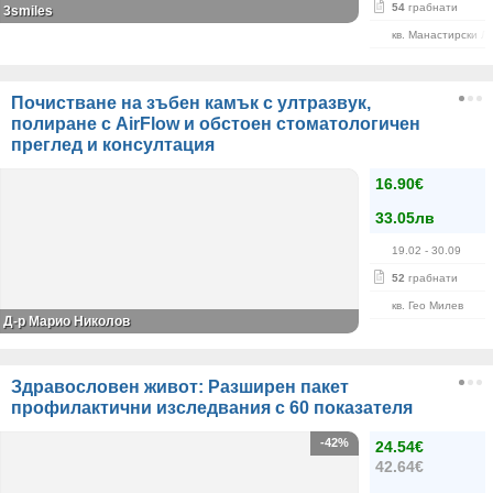
54
грабнати
3smiles
кв. Манастирски Л
Почистване на зъбен камък с ултразвук,
полиране с AirFlow и обстоен стоматологичен
преглед и консултация
16.90€
33.05лв
19.02
- 30.09
52
грабнати
кв. Гео Милев
Д-р Марио Николов
Здравословен живот: Разширен пакет
профилактични изследвания с 60 показателя
-42%
24.54€
42.64€