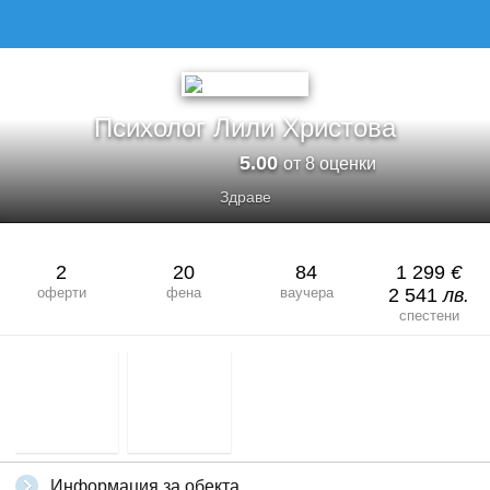
ПСИХОЛОГ ЛИЛИ ХРИСТОВА
Психолог Лили Христова
5.00
от 8 оценки
Здраве
2
20
84
1 299
€
оферти
фена
ваучера
2 541
лв.
спестени
Информация за обекта