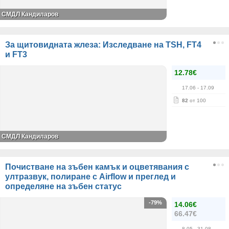
СМДЛ Кандиларов
За щитовидната жлеза: Изследване на TSH, FT4
и FT3
12.78€
17.06
- 17.09
82
от 100
СМДЛ Кандиларов
Почистване на зъбен камък и оцветявания с
ултразвук, полиране с Airflow и преглед и
определяне на зъбен статус
-79%
14.06€
66.47€
8.05
- 31.08