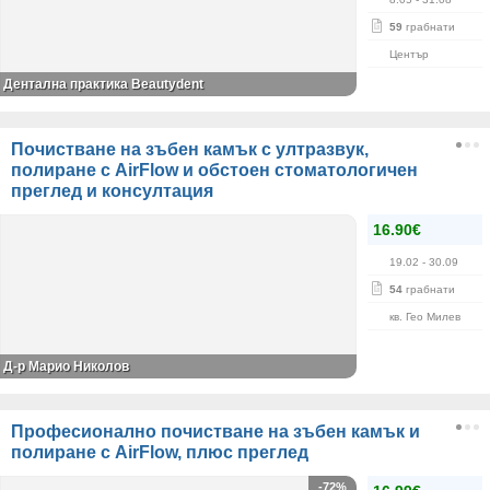
59
грабнати
Център
Дентална практика Beautydent
Почистване на зъбен камък с ултразвук,
полиране с AirFlow и обстоен стоматологичен
преглед и консултация
16.90€
19.02
- 30.09
54
грабнати
кв. Гео Милев
Д-р Марио Николов
Професионално почистване на зъбен камък и
полиране с AirFlow, плюс преглед
-72%