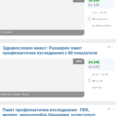
16.99€
61.36€
2.07
- 15.09
54
грабнати
кв. Манастирски Л
3smiles
Здравословен живот: Разширен пакет
профилактични изследвания с 60 показателя
-42%
24.54€
42.64€
20.11
- 18.09
40
от 50
Център
Лаборатория Лора
Пакет профилактични изследвания - ПКК,
желязо, чернодробна биохимия, холестерол