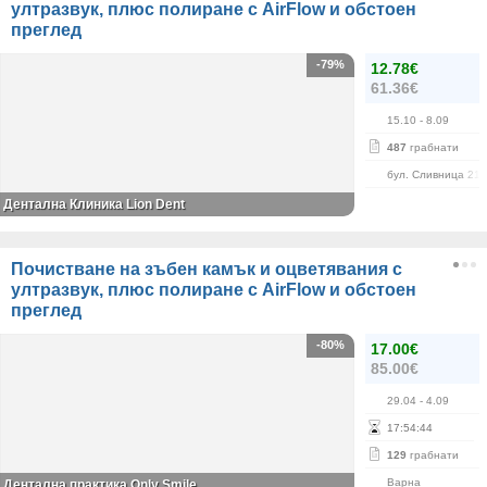
ултразвук, плюс полиране с AirFlow и обстоен
преглед
-79%
12.78€
61.36€
15.10
- 8.09
487
грабнати
бул. Сливница 215
Дентална Клиника Lion Dent
Почистване на зъбен камък и оцветявания с
ултразвук, плюс полиране с AirFlow и обстоен
преглед
-80%
17.00€
85.00€
29.04
- 4.09
17
:
54
:
43
129
грабнати
Варна
Дентална практика Only Smile