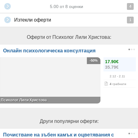
5.00
от
8
оценки
4
Изтекли оферти
1
Оферти от Психолог Лили Христова:
Онлайн психологическа консултация
-50%
17.90€
35.79€
2.12
- 2.11
4
грабнати
Психолог Лили Христова
Други популярни оферти:
Почистване на зъбен камък и оцветявания с