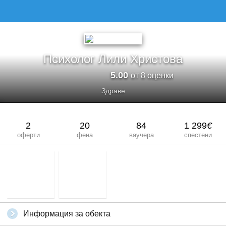
Психолог Лили Христова
5.00
от 8 оценки
Здраве
2
20
84
1 299
€
оферти
фена
ваучера
спестени
Информация за обекта