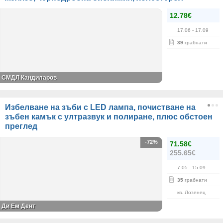
12.78€
17.06
- 17.09
39
грабнати
СМДЛ Кандиларов
Избелване на зъби с LED лампа, почистване на
зъбен камък с ултразвук и полиране, плюс обстоен
преглед
-72%
71.58€
255.65€
7.05
- 15.09
35
грабнати
кв. Лозенец
Ди Ем Дент