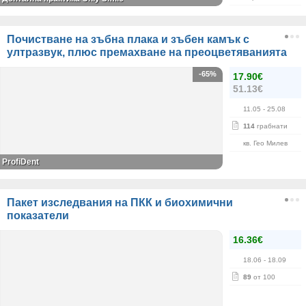
Почистване на зъбна плака и зъбен камък с
ултразвук, плюс премахване на преоцветяванията
-65%
17.90€
51.13€
11.05
- 25.08
114
грабнати
кв. Гео Милев
ProfiDent
Пакет изследвания на ПКК и биохимични
показатели
16.36€
18.06
- 18.09
89
от 100