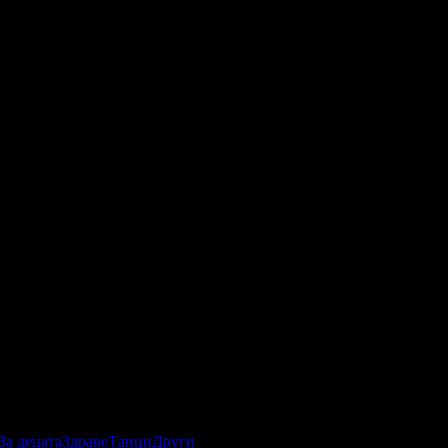
За децата
Здраве
Танци
Други