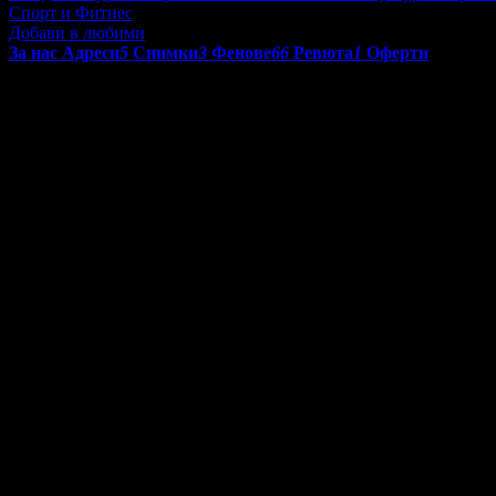
Спорт и Фитнес
Добави в любими
За нас
Адреси
5
Снимки
3
Фенове
66
Ревюта
1
Оферти