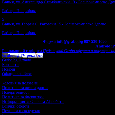
Банкя
, ул. Александър Стамболийски 19 - Балнеокомплекс Др
Раб. вр.:
По график.
5
Банкя
, ул. Георги С. Раковски 15 - Балнеокомплекс Здраве
Раб. вр.:
По график.
Контакти с Grabo.bg:
Форма
info@grabo.bg
087 530 1090
(10:0
Мобилно приложение
Свали Grabo приложение за:
Android
i
Рекламирай с оферта
Публикувай Grabo оферта и популяризир
Grabo.bg TV реклами
Grabo.bg Начало
Контакти
Помощ
Официален блог
Условия за ползване
Политика за лични данни
Поверителност
Политика за бисквитки
Информация за Grabo за AI роботи
Всички оферти
Почивки и екскурзии