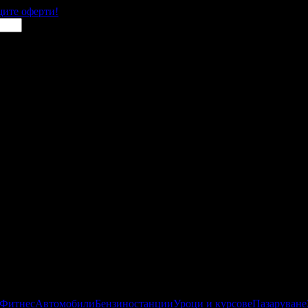
щите оферти!
 Фитнес
Автомобили
Бензиностанции
Уроци и курсове
Пазаруване