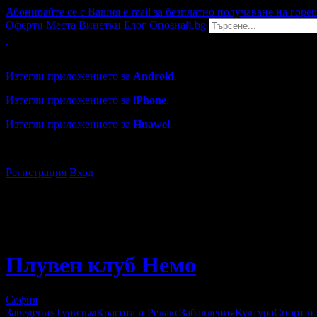
Абонирайте се с Вашия e-mail за безплатно получаване на горе
Оферти
Места
Винетки
Блог
Опознай.bg
Grabo мобилна версия
Изтегли приложението за
Android
.
Изтегли приложението за
iPhone
.
Изтегли приложението за
Huawei
.
...или отвори
grabo.bg
Регистрация
Вход
Плувен клуб Немо
София
Заведения
Туризъм
Красота и Релакс
Забавления
Култура
Спорт и