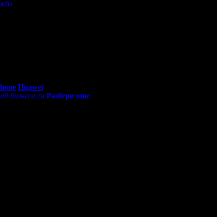
ужба
0 - 18:30ч)
Phone
Huawei
ай бизнеса си
Разбери още