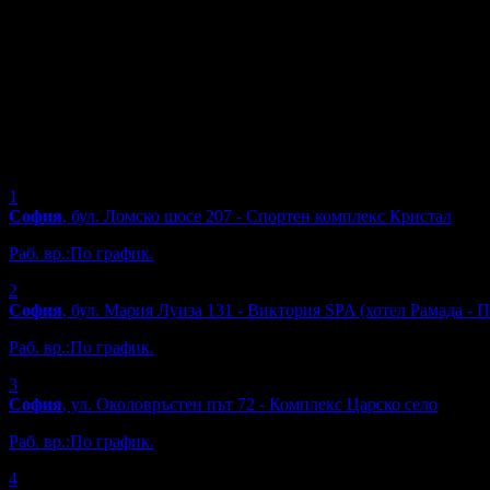
1
София
, бул. Ломско шосе 207 - Спортен комплекс Кристал
Раб. вр.:
По график.
2
София
, бул. Мария Луиза 131 - Виктория SPA (хотел Рамада - 
Раб. вр.:
По график.
3
София
, ул. Околовръстен път 72 - Комплекс Царско село
Раб. вр.:
По график.
4