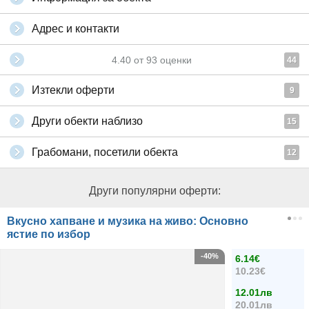
Адрес и контакти
4.40
от
93
оценки
44
Изтекли оферти
9
Други обекти наблизо
15
Грабомани, посетили обекта
12
Други популярни оферти:
Вкусно хапване и музика на живо: Основно
ястие по избор
-40%
6.14€
10.23€
12.01лв
20.01лв