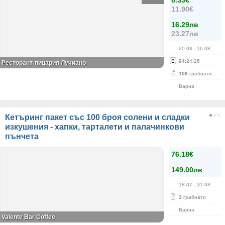
8.33€
11.90€
16.29лв
23.27лв
20.03
- 16.08
94
:
24
:
26
Ресторант-пицария Лучиано
106
грабнати
Варна
Кетъринг пакет със 100 броя солени и сладки
изкушения - хапки, тарталети и палачинкови
пънчета
76.18€
149.00лв
18.07
- 31.08
3
грабнати
Варна
Valente Bar Coffee