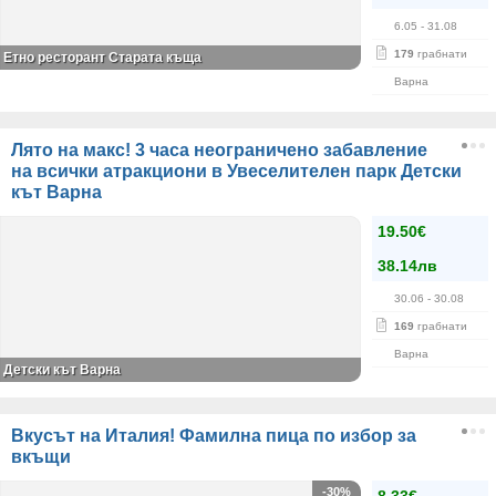
6.05
- 31.08
179
грабнати
Етно ресторант Старата къща
Варна
Лято на макс! 3 часа неограничено забавление
на всички атракциони в Увеселителен парк Детски
кът Варна
19.50€
38.14лв
30.06
- 30.08
169
грабнати
Варна
Детски кът Варна
Вкусът на Италия! Фамилна пица по избор за
вкъщи
-30%