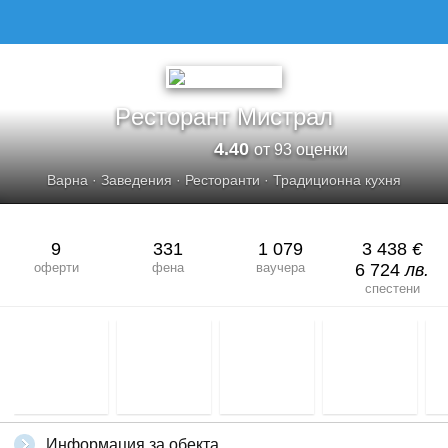
Pесторант Мистрал
4.40
от 93 оценки
Варна
·
Заведения
·
Ресторанти
·
Традиционна кухня
9
331
1 079
3 438
€
оферти
фена
ваучера
6 724
лв.
спестени
Информация за обекта