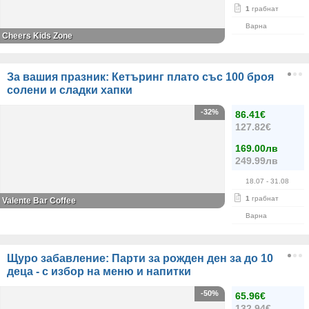
1
грабнат
Варна
Cheers Kids Zone
За вашия празник: Кетъринг плато със 100 броя
солени и сладки хапки
-32%
86.41€
127.82€
169.00лв
249.99лв
18.07
- 31.08
1
грабнат
Valente Bar Coffee
Варна
Щуро забавление: Парти за рожден ден за до 10
деца - с избор на меню и напитки
-50%
65.96€
132.94€