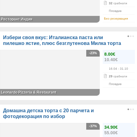
32
грабнати
Пловдив
Без резервация
Ресторант Индия
Избери своя вкус: Италианска паста или
пилешко ястие, плюс безглутенова Милка торта
-23%
8.00€
10.40€
16.04
- 31.10
29
грабнати
Пловдив
Leonardo Pizzeria & Restaurant
Домашна детска торта с 20 парчета и
фотодекорация по избор
-37%
34.90€
55.00€