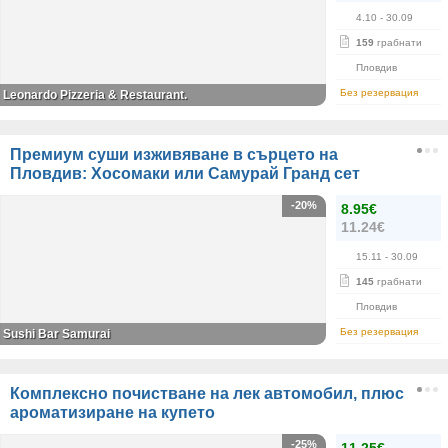
4.10
- 30.09
159
грабнати
Пловдив
Без резервация
Leonardo Pizzeria & Restaurant.
Премиум суши изживяване в сърцето на
Пловдив: Хосомаки или Самурай Гранд сет
-20%
8.95€
11.24€
15.11
- 30.09
145
грабнати
Пловдив
Без резервация
Sushi Bar Samurai
Комплексно почистване на лек автомобил, плюс
ароматизиране на купето
-25%