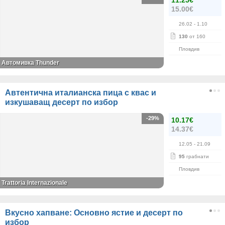
11.25€
15.00€
26.02
- 1.10
130
от 160
Пловдив
Автомивка Thunder
Автентична италианска пица с квас и
изкушаващ десерт по избор
-29%
10.17€
14.37€
12.05
- 21.09
95
грабнати
Пловдив
Trattoria Internazionale
Вкусно хапване: Основно ястие и десерт по
избор