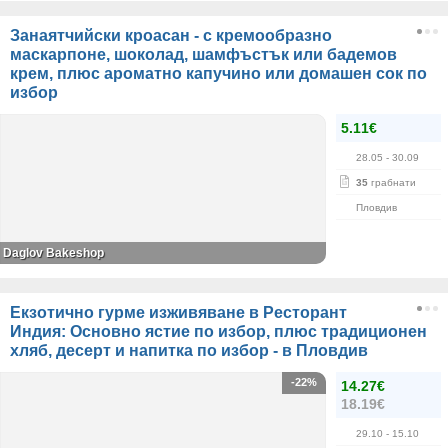
Занаятчийски кроасан - с кремообразно
маскарпоне, шоколад, шамфъстък или бадемов
крем, плюс ароматно капучино или домашен сок по
избор
5.11€
28.05
- 30.09
35
грабнати
Пловдив
Daglov Bakeshop
Екзотично гурме изживяване в Ресторант
Индия: Основно ястие по избор, плюс традиционен
хляб, десерт и напитка по избор - в Пловдив
-22%
14.27€
18.19€
29.10
- 15.10