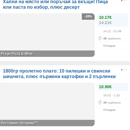
Хапни на място или поръчай за вкъщи! Пица
или паста по избор, плюс десерт
-28%
10.17€
14.21€
14.11
- 31.08
49
грабнати
Пловдив
Prego Pizza & Wine
1800гр пролетно плато: 10 пилешки и свински
шишчета, плюс пържени картофки и 2 пърленки
10.90€
16.01
- 1.10
39
грабнати
Пловдив
Ресторант Острова***