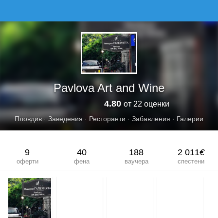
PAVLOVA ART AND WINE
Pavlova Art and Wine
4.80
от 22 оценки
Пловдив
·
Заведения
·
Ресторанти
·
Забавления
·
Галерии
9
40
188
2 011
€
оферти
фена
ваучера
спестени