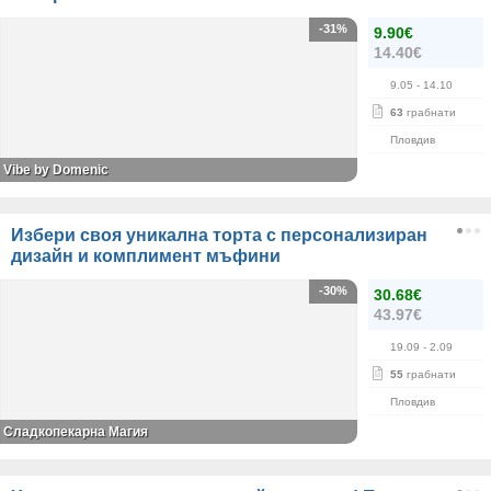
-31%
9.90€
14.40€
9.05
- 14.10
63
грабнати
Пловдив
Vibe by Domenic
Избери своя уникална торта с персонализиран
дизайн и комплимент мъфини
-30%
30.68€
43.97€
19.09
- 2.09
55
грабнати
Пловдив
Сладкопекарна Магия