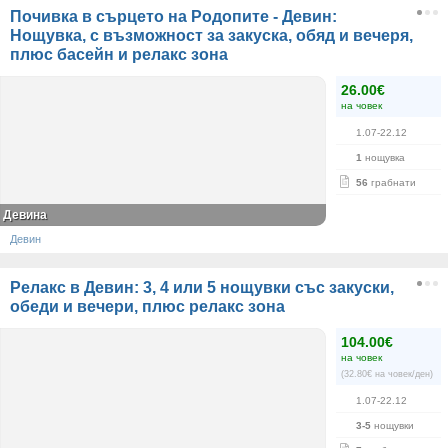
Почивка в сърцето на Родопите - Девин:
Нощувка, с възможност за закуска, обяд и вечеря,
плюс басейн и релакс зона
26.00€
на човек
1.07-22.12
1
нощувка
56
грабнати
Девина
Девин
Релакс в Девин: 3, 4 или 5 нощувки със закуски,
обеди и вечери, плюс релакс зона
104.00€
на човек
(32.80€ на човек/ден)
1.07-22.12
3-5
нощувки