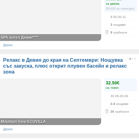
за двама
(50.62€ на човек/ден)
9.05-30.11
3
нощувки
9
грабнати
SPA хотел Девин****
Девин
Релакс в Девин до края на Септември: Нощувка
със закуска, плюс открит плувен басейн и релакс
зона
32.50€
на човек
30.06-30.09
2-3
нощувки
26
грабнати
Mountain View ECOVILLA
Девин