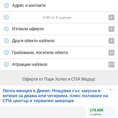
Адрес и контакти
4.80
от
8
оценки
6
Изтекли оферти
6
Други обекти наблизо
4
Грабомани, посетили обекта
12
Атракции наблизо
67
Оферти от Парк Хотел и СПА Модър:
Лятна емоция в Девин: Нощувка със закуска и
вечеря за двама или четирима, плюс ползване на
СПА център и термален аквапарк
179.00€
за двама