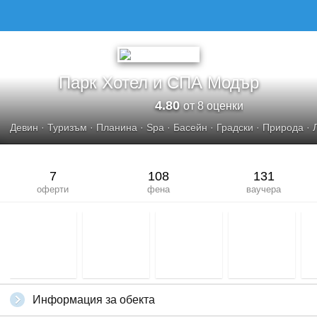
Парк Хотел и СПА Модър
4.80
от 8 оценки
Девин
·
Туризъм
·
Планина
·
Spa
·
Басейн
·
Градски
·
Природа
·
7
108
131
оферти
фена
ваучера
Информация за обекта