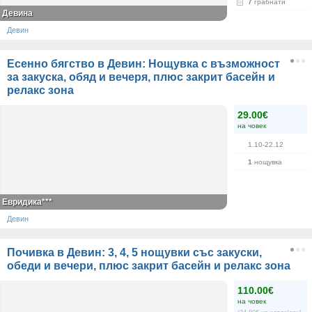
7
грабнати
Девина
Девин
Есенно бягство в Девин: Нощувка с възможност
за закуска, обяд и вечеря, плюс закрит басейн и
релакс зона
29.00€
на човек
1.10-22.12
1
нощувка
Евридика***
Девин
Почивка в Девин: 3, 4, 5 нощувки със закуски,
обеди и вечери, плюс закрит басейн и релакс зона
110.00€
на човек