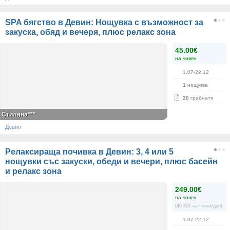
SPA бягство в Девин: Нощувка с възможност за
закуска, обяд и вечеря, плюс релакс зона
45.00€
на човек
1.07-22.12
1
нощувка
20
грабнати
Стиляна***
Девин
Релаксираща почивка в Девин: 3, 4 или 5
нощувки със закуски, обеди и вечери, плюс басейн
и релакс зона
249.00€
на човек
(49.80€ на човек/ден)
1.07-22.12