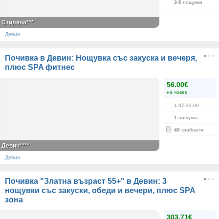
3-5
нощувки
Стиляна***
Девин
Почивка в Девин: Нощувка със закуска и вечеря,
плюс SPA фитнес
56.00€
на човек
1.07-30.09
1
нощувка
40
грабнати
Девин****
Девин
Почивка "Златна възраст 55+" в Девин: 3
нощувки със закуски, обеди и вечери, плюс SPA
зона
303.71€