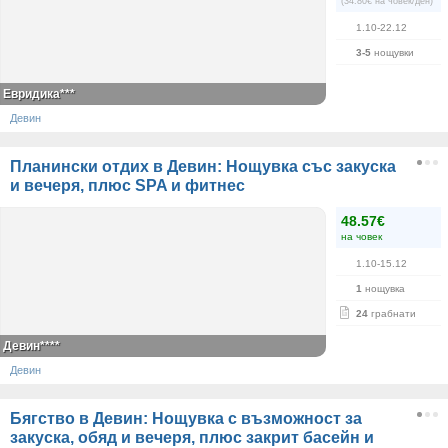
(34.80€ на човек/ден)
1.10-22.12
3-5
нощувки
Евридика***
Девин
Планински отдих в Девин: Нощувка със закуска
и вечеря, плюс SPA и фитнес
48.57€
на човек
1.10-15.12
1
нощувка
24
грабнати
Девин****
Девин
Бягство в Девин: Нощувка с възможност за
закуска, обяд и вечеря, плюс закрит басейн и