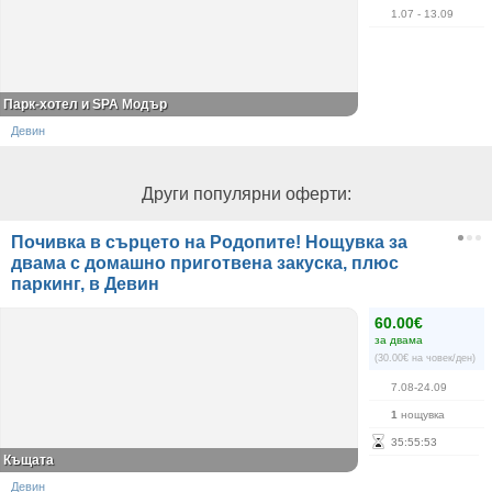
1.07
- 13.09
Парк-хотел и SPA Модър
Девин
Други популярни оферти:
Почивка в сърцето на Родопите! Нощувка за
двама с домашно приготвена закуска, плюс
паркинг, в Девин
60.00€
за двама
(30.00€ на човек/ден)
7.08-24.09
1
нощувка
35
:
55
:
53
Къщата
Девин