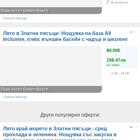
6
грабнати
Парк-хотел Golden Beach
Златни пясъци
Лято в Златни пясъци: Нощувка на база All
Inclusive, плюс външен басейн с чадър и шезлонг
80.00€
156.47лв
на човек
4.08
- 18.08
Парк-хотел Golden Beach
Златни пясъци
Други популярни оферти:
Лято край морето в Златни пясъци - сред
прохлада и зеленина: Нощувка със закуска в