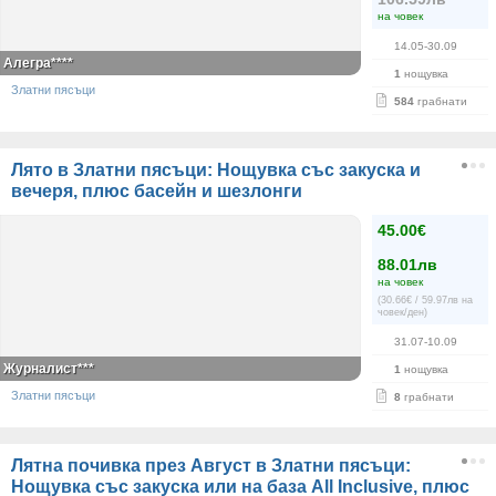
на човек
14.05-30.09
Алегра****
1
нощувка
Златни пясъци
584
грабнати
Лято в Златни пясъци: Нощувка със закуска и
вечеря, плюс басейн и шезлонги
45.00€
88.01лв
на човек
(30.66€ / 59.97лв на
човек/ден)
31.07-10.09
Журналист***
1
нощувка
Златни пясъци
8
грабнати
Лятна почивка през Август в Златни пясъци:
Нощувка със закуска или на база All Inclusive, плюс