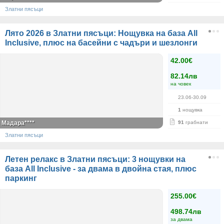
Златни пясъци
Лято 2026 в Златни пясъци: Нощувка на база All
Inclusive, плюс на басейни с чадъри и шезлонги
42.00€
82.14лв
на човек
23.06-30.09
1
нощувка
Мадара****
91
грабнати
Златни пясъци
Летен релакс в Златни пясъци: 3 нощувки на
база All Inclusive - за двама в двойна стая, плюс
паркинг
255.00€
498.74лв
за двама