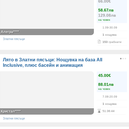
66.00€
58.67лв
129.08лв
на човек
1.09-30.09
Алегра****
1
нощувка
Златни пясъци
153
грабнати
Лято в Златни пясъци: Нощувка на база All
Inclusive, плюс басейн и анимация
45.00€
88.01лв
на човек
7.08-20.09
1
нощувка
Кристал****
51
:
36
:
44
Златни пясъци