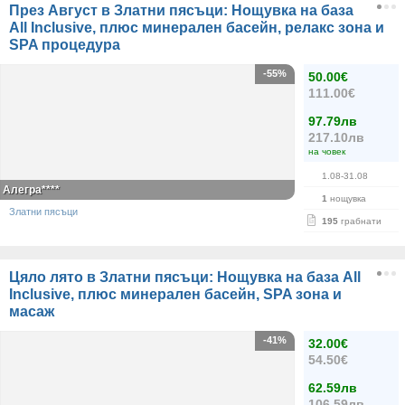
През Август в Златни пясъци: Нощувка на база
All Inclusive, плюс минерален басейн, релакс зона и
SPA процедура
-55%
50.00€
111.00€
97.79лв
217.10лв
на човек
1.08-31.08
Алегра****
1
нощувка
Златни пясъци
195
грабнати
Цяло лято в Златни пясъци: Нощувка на база All
Inclusive, плюс минерален басейн, SPA зона и
масаж
-41%
32.00€
54.50€
62.59лв
106.59лв