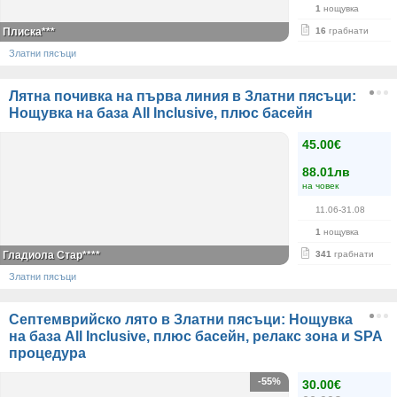
1
нощувка
Плиска***
16
грабнати
Златни пясъци
Лятна почивка на първа линия в Златни пясъци:
Нощувка на база All Inclusive, плюс басейн
45.00€
88.01лв
на човек
11.06-31.08
1
нощувка
Гладиола Стар****
341
грабнати
Златни пясъци
Септемврийско лято в Златни пясъци: Нощувка
на база All Inclusive, плюс басейн, релакс зона и SPA
процедура
-55%
30.00€