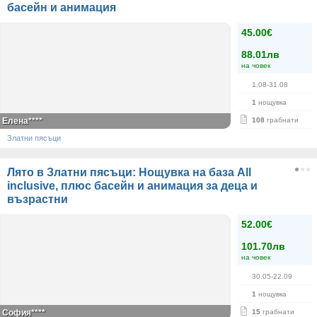
басейн и анимация
45.00€
88.01лв
на човек
1.08-31.08
1
нощувка
Елена****
108
грабнати
Златни пясъци
Лято в Златни пясъци: Нощувка на база Аll
inclusive, плюс басейн и анимация за деца и
възрастни
52.00€
101.70лв
на човек
30.05-22.09
1
нощувка
София****
15
грабнати