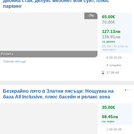
двойна стая, делукс мезонет или суит, плюс
паркинг
-7%
65.00€
70.00€
127.13лв
136.91лв
за двама
(31.25€ / 61.12лв на
човек/ден)
Ревита
6.08-30.09
Златни пясъци
1
нощувка
27
:
36
:
44
Безкрайно лято в Златни пясъци: Нощувка на
база All Inclusive, плюс басейн и релакс зона
35.00€
68.45лв
на човек
1.08-30.09