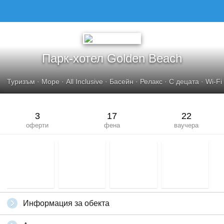
ПАРК-ХОТЕЛ GOLDEN BEACH
Парк-хотел Golden Beach
Туризъм
·
Море
·
All Inclusive
·
Басейн
·
Релакс
·
С децата
·
Wi-Fi
3
17
22
оферти
фена
ваучера
Информация за обекта