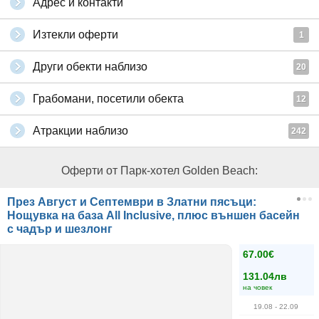
Адрес и контакти
Изтекли оферти
1
Други обекти наблизо
20
Грабомани, посетили обекта
12
Атракции наблизо
242
Оферти от Парк-хотел Golden Beach:
През Август и Септември в Златни пясъци:
Нощувка на база All Inclusive, плюс външен басейн
с чадър и шезлонг
67.00€
131.04лв
на човек
19.08
- 22.09