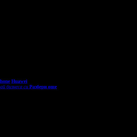
0 - 18:30ч)
Phone
Huawei
ай бизнеса си
Разбери още