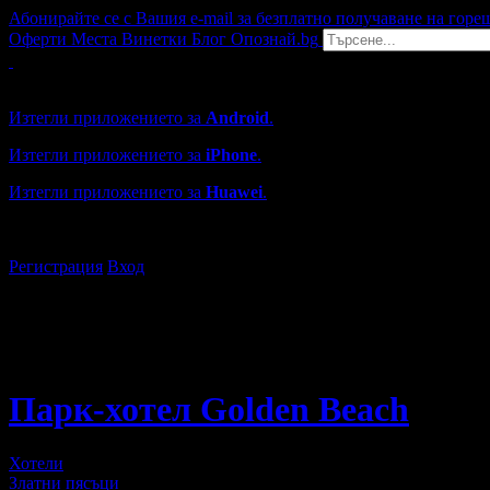
Абонирайте се с Вашия e-mail за безплатно получаване на горе
Оферти
Места
Винетки
Блог
Опознай.bg
Grabo мобилна версия
Изтегли приложението за
Android
.
Изтегли приложението за
iPhone
.
Изтегли приложението за
Huawei
.
...или отвори
grabo.bg
Регистрация
Вход
Парк-хотел Golden Beach
Хотели
Златни пясъци