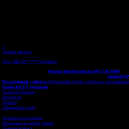
1
Златни пясъци
Тел.:
088 59* ****
(покажи)
Контакти с Grabo.bg:
Форма
info@grabo.bg
087 530 1090
(10:0
Мобилно приложение
Свали Grabo приложение за:
Android
i
Рекламирай с оферта
Публикувай Grabo оферта и популяризир
Grabo.bg TV реклами
Grabo.bg Начало
Контакти
Помощ
Официален блог
Условия за ползване
Политика за лични данни
Поверителност