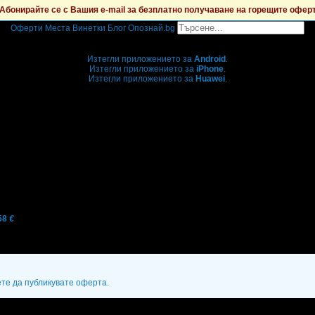
Абонирайте се с Вашия e-mail за безплатно получаване на горещите офер
Оферти
Места
Винетки
Блог
Опознай.bg
Grabo мобилна версия
Изтегли приложението за
Android
.
Изтегли приложението за
iPhone
.
Изтегли приложението за
Huawei
.
...или отвори
grabo.bg
58
€
ете да публикувате оферта.