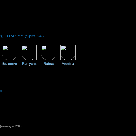
т)
,
088 56* ****
(скрит)
24/7
Валентин
Rumyana
Ralitsa
Veselina
и
а Дряново, на 24км от средновековната българска столица Велико Търново, н
ските архитектурни ансамбли.
артамента. Стаите и апартаментите са оборудвани със собствен санитарен въ
лага рум сервиз от 06:00 до 00:30ч. Разполага с основен ресторант със 120
Декември 2013