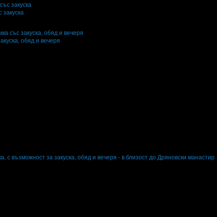
с закуска
и
6
·
Грабомани закупили офертата
3
·
Преглеждания на офертата
2992
г
·
Офертата се е промотирала 14 дни
14
акуска, обяд и вечеря
и офертата
11
·
Преглеждания на офертата
22946
г
·
Офертата се е промотирала 13 дни
13
, с възможност за закуска, обяд и вечеря - в близост до Дряновски манастир
ени нощувки: 1
Изхранване: Без изхранване; Закуска; Закуска и вечеря; Закуск