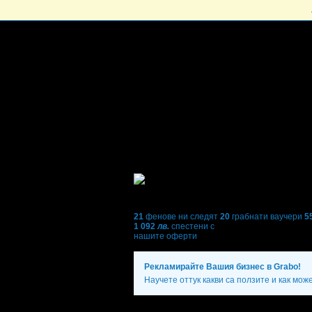
21
фенове ни следят
20
грабнати ваучери
5
1 092
лв.
спестени с
нашите оферти
Рекламирайте Вашия бизнес в Grabo!
Научете оттук какви са ползите и как мож