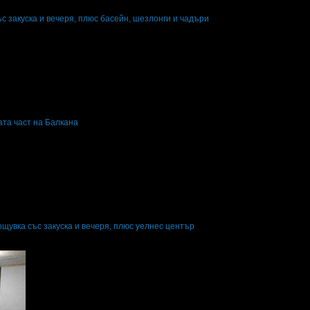
с закуска и вечеря, плюс басейн, шезлонги и чадъри
ени нощувки: 1
Изхранване: Закуска и вечеря
Валидност: 15.06 - 6.09
ата част на Балкана
ени нощувки: 1
Изхранване: Без изхранване
Валидност: 9.01 - 20.12
щувка със закуска и вечеря, плюс уелнес център
лючени нощувки: 1
Изхранване: Закуска и вечеря
Валидност: 5.05 - 19.12