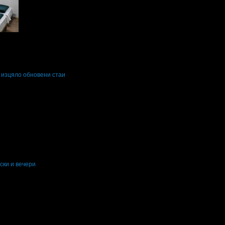
 изцяло обновени стаи
ени нощувки: 1
Изхранване: Без изхранване
Валидност: 19.03 - 20.12
ски и вечери
ени нощувки: 2-3
Категория на хотела: 2 звезди
01 - 31.08