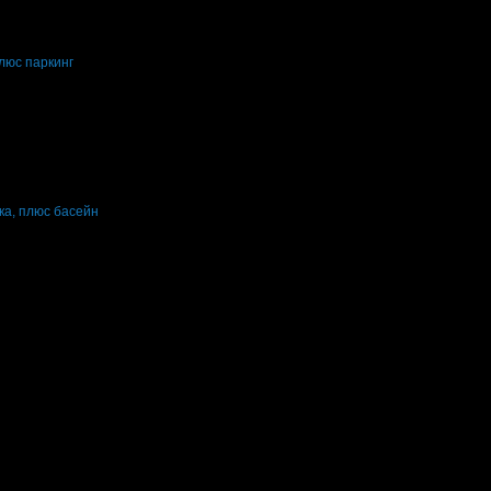
люс паркинг
ени нощувки: 1
Изхранване: Без изхранване
Валидност: 1.04 - 31.10
ка, плюс басейн
ени нощувки: 1
Категория на хотела: 4 звезди
7 - 12.08
мболов" 44 · ~179м.
38 · ~237м.
итон 3 · ~556м.
· ~588м.
09м.
· ~296м.