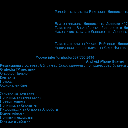
Забележителности наблизо
Релефната карта на България - Дряново
в г
Рейтингът е сформиран от 6 оценки.
4.5
Блатен кипарис - Дряново
в гр. Дряново ~ 1
Паметник на Васил Левски - Дряново
в гр. Д
Часовниковата кула в Дряново
в гр. Дряново
Рейтингът е сформиран от 4 оценки.
4.7
Паметна плоча на Михаил Бойчинов - Дрян
Чешма построена в памет на Кольо Фичето 
Контакти с Grabo.bg:
Форма
info@grabo.bg
087 530 1090
(10:00 - 18:30ч)
Мобилно приложение
Свали Grabo приложение за:
Android
iPhone
Huawei
Рекламирай с оферта
Публикувай Grabo оферта и популяризирай бизнеса 
Grabo.bg TV реклами
Grabo.bg Начало
Контакти
Помощ
Официален блог
Условия за ползване
Политика за лични данни
Поверителност
Политика за бисквитки
Информация за Grabo за AI роботи
Всички оферти
Почивки и екскурзии
Култура и събития