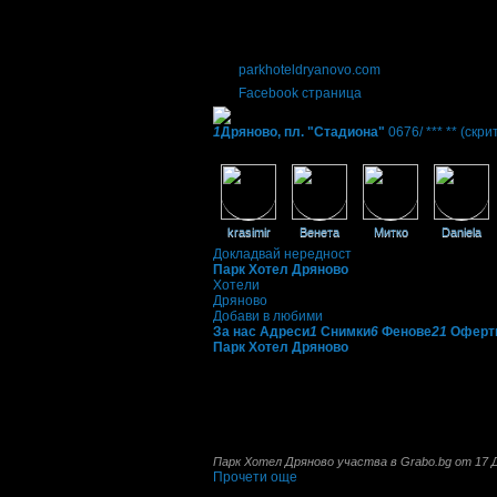
Фирмени контакти
0676/ *** **
(скрит)
,
088 56* ****
(скрит)
24/7
parkhoteldryanovo.com
Facebook страница
1
Дряново, пл. "Стадиона"
0676/ *** **
(скри
Фенове на Парк Хотел Дряново
krasimir
Венета
Митко
Daniela
Докладвай нередност
Парк Хотел Дряново
Хотели
Дряново
Добави в любими
За нас
Адреси
1
Снимки
6
Фенове
21
Оферт
Парк Хотел Дряново
се намира в центъра н
комплекси и на 17км от Трявна с възрожден
Хотелът разполага с 64 двойни стаи и 8 ап
В апартаментите има мини бар. Хотелът пред
специалитети и отбрани напитки.
Парк Хотел Дряново участва в Grabo.bg от 17 
Прочети още
Най-нови оферти от Парк Хотел Дряново: