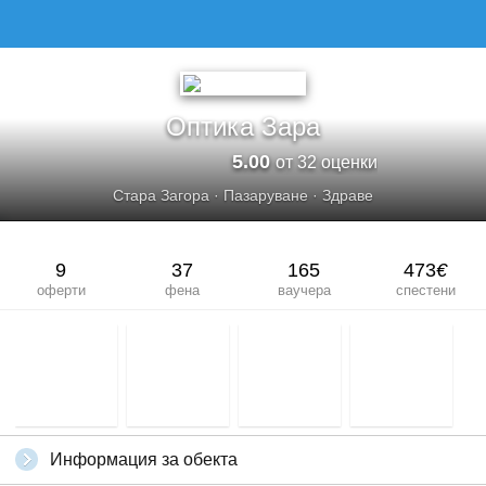
ОПТИКА ЗАРА
Оптика Зара
5.00
от 32 оценки
Стара Загора
·
Пазаруване
·
Здраве
9
37
165
473
€
оферти
фена
ваучера
спестени
Информация за обекта