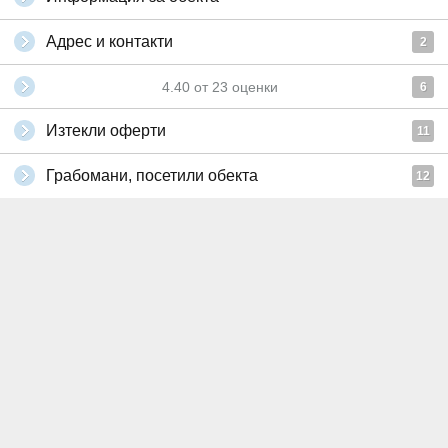
Адрес и контакти
2
4.40
от
23
оценки
6
Изтекли оферти
11
Грабомани, посетили обекта
12