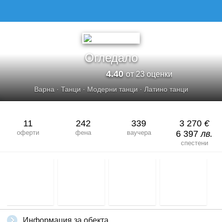
ОГЛЕДАЛО
Огледало
4.40
от 23 оценки
Варна
·
Танци
·
Модерни танци
·
Латино танци
11
242
339
3 270
€
оферти
фена
ваучера
6 397
лв.
спестени
Информация за обекта