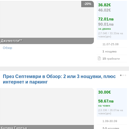
-20%
36.82€
46.02€
72.01лв
90.01лв
за двама
(17.04€ / 33.33лв на
човек/ден)
Джемелли**
11.07-25.08
Обзор
1
нощувка
15
грабнати
През Септември в Обзор: 2 или 3 нощувки, плюс
интернет и паркинг
30.00€
58.67лв
на човек
(13.33€ / 26.07лв на
човек/ден)
1.09-30.09
Калина Гардън
2-3
нощувки