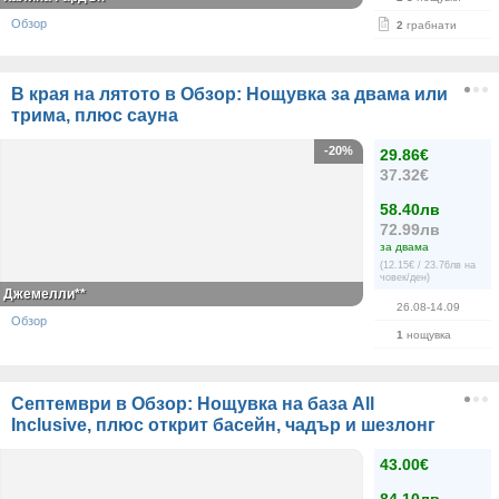
Обзор
2
грабнати
В края на лятото в Обзор: Нощувка за двама или
трима, плюс сауна
-20%
29.86€
37.32€
58.40лв
72.99лв
за двама
(12.15€ / 23.76лв на
човек/ден)
Джемелли**
26.08-14.09
Обзор
1
нощувка
Септември в Обзор: Нощувка на база All
Inclusive, плюс открит басейн, чадър и шезлонг
43.00€