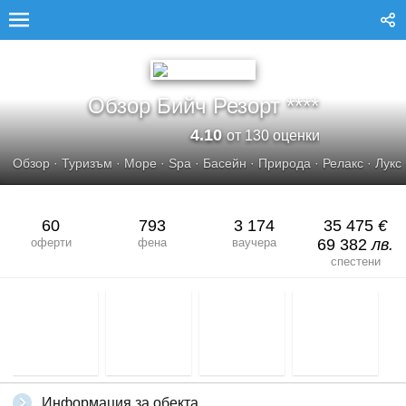
ОБЗОР БИЙЧ РЕЗОРТ****
Обзор Бийч Резорт ****
4.10
от 130 оценки
Обзор
·
Туризъм
·
Море
·
Spa
·
Басейн
·
Природа
·
Релакс
·
Лукс
60
793
3 174
35 475
€
оферти
фена
ваучера
69 382
лв.
спестени
Информация за обекта