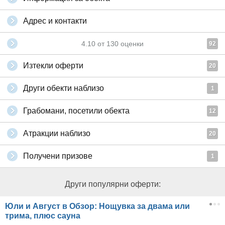
Адрес и контакти
4.10
от
130
оценки
92
Изтекли оферти
20
Други обекти наблизо
1
Грабомани, посетили обекта
12
Атракции наблизо
20
Получени призове
1
Други популярни оферти:
Юли и Август в Обзор: Нощувка за двама или
трима, плюс сауна