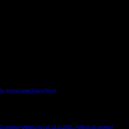
За децата
Здраве
Танци
Други
 27 оценки)
Оферта #14 от 13.11.2019 - (4.69 от 16 оценки)