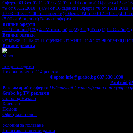
Оферта #13 от 02.11.2019 - (4.93 от 14 оценки)
Оферта #12 от 16.
#9 от 05.12.2018 - (4.94 от 16 оценки)
Оферта #8 от 16.11.2018 - 
17.03.2018 - (5.00 от 5 оценки)
Оферта #4 от 09.12.2017 - (4.91 о
(5.00 от 6 оценки)
Всички оферти
Всички оферти
5 - Отлично (109)
4 - Много добро (2)
3 - Добро (1)
1 - Слабо (1)
Всички оценки
От мъже - (4.82 от 11 оценки)
От жени - (4.94 от 98 оценки)
Вси
Всички ревюта
Simona
5
супер отношение и краен резултат
преди 5 години
·
· Подкрепям това мнение!
Покажи всички 114 ревюта
Контакти с Grabo.bg:
Форма
info@grabo.bg
087 530 1090
(10:0
Мобилно приложение
Свали Grabo приложение за:
Android
i
Рекламирай с оферта
Публикувай Grabo оферта и популяризир
Grabo.bg TV реклами
Grabo.bg Начало
Контакти
Помощ
Официален блог
Условия за ползване
Политика за лични данни