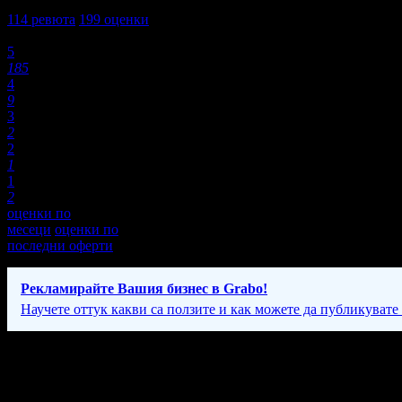
4,9
114
ревюта
199
оценки
Оценки:
5
185
4
9
3
2
2
1
1
2
оценки по
месеци
оценки по
последни оферти
Рекламирайте Вашия бизнес в Grabo!
Научете оттук какви са ползите и как можете да публикувате
Фирмени контакти
089 84* ****
(скрит)