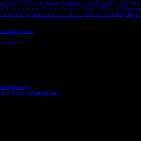
04.2019 - (5.00 от 1 оценка)
Оферта #11 от 21.03.2019 - (5.00 от 4
(4.79 от 19 оценки)
Оферта #7 от 02.11.2018 - (5.00 от 10 оценки)
т 11 оценки)
Оферта #3 от 23.11.2017 - (5.00 от 13 оценки)
Оферта 
Всички оценки
чки ревюта
0 - 18:30ч)
Phone
Huawei
ай бизнеса си
Разбери още