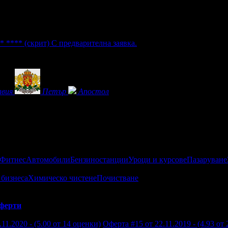
4* ****
(скрит)
С предварителна заявка.
лвия
Петър
Апостол
 Фитнес
Автомобили
Бензиностанции
Уроци и курсове
Пазаруване
 бизнеса
Химическо чистене
Почистване
ферти
11.2020 - (5.00 от 14 оценки)
Оферта #15 от 22.11.2019 - (4.93 от