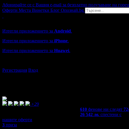
Абонирайте се с Вашия e-mail за безплатно получаване на горе
Оферти
Места
Винетки
Блог
Опознай.bg
Grabo мобилна версия
Изтегли приложението за
Android
.
Изтегли приложението за
iPhone
.
Изтегли приложението за
Huawei
.
...или отвори
grabo.bg
Регистрация
Вход
+29
610
фенове ни следят
72
26 542
лв.
спестени с
нашите оферти
3
приза