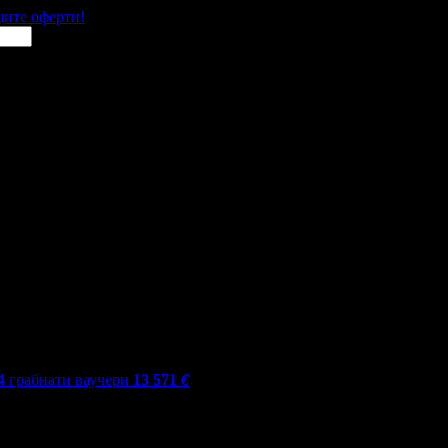
щите оферти!
4
грабнати ваучери
13 571
€