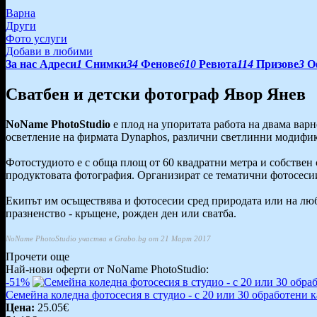
Варна
Други
Фото услуги
Добави в любими
За нас
Адреси
1
Снимки
34
Фенове
610
Ревюта
114
Призове
3
О
Сватбен и детски фотограф Явор Янев
NoName
PhotoStudio
е плод на упоритата работа на двама вар
осветление на фирмата Dynaphos, различни светлинни модифи
Фотостудиото е с обща площ от 60 квадратни метра и собствен 
продуктовата фотография. Организират се тематични фотосесии
Екипът им осъществява и фотосесии сред природата или на люб
празненство - кръщене, рожден ден или сватба.
NoName PhotoStudio участва в Grabo.bg от 21 Март 2017
Прочети още
Най-нови оферти от NoName PhotoStudio:
-51%
Семейна коледна фотосесия в студио - с 20 или 30 обработени 
Цена:
25.05€