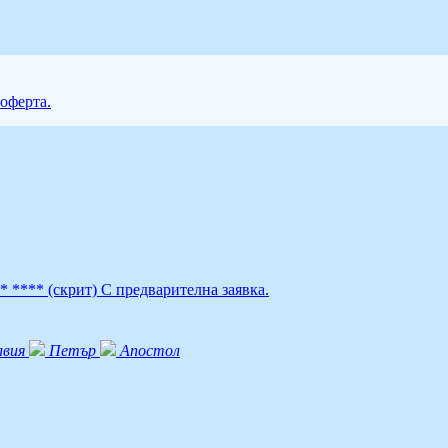
 оферта.
4* ****
(скрит)
С предварителна заявка.
лвия
Петър
Апостол