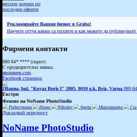
месеци
оценки по
последни оферти
Рекламирайте Вашия бизнес в Grabo!
Научете оттук какви са ползите и как можете да публикувате
Фирмени контакти
089 84* ****
(скрит)
С предварителна заявка.
яворянев.com
Facebook страница
1
Варна, bul. "Knyaz Boris I" 2005, 9010 g.k. Briz, Varna
089 8
Екстри
Фенове на NoName PhotoStudio
Радостина
Нина
Nikolay
Aneta
Маргарита
Си
Докладвай нередност
NoName PhotoStudio