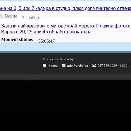
не на 3, 5 или 7 кадъра в студио, плюс допълнително отпеч
гр. Варна
1
грабнат
Запази най-красивите мигове край морето: Плажна фотосе
Варна с 20, 25 или 45 обработени кадъра
Moment studios
55
:
05
:
47
Контакти с Grabo.bg:
Форма
info@grabo.bg
087 530 1090
(10:00 -
Рекламирай с оферта
Публикувай Grabo оферта и популяризирай бизнеса си
Разбери още
ти
Проверка на ваучери
скурзии