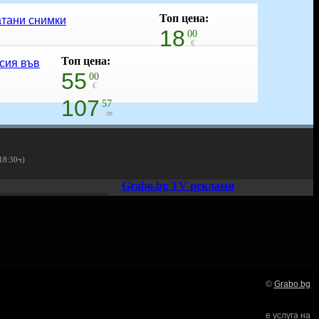
Топ цена:
атани снимки
18
00
€
35
Топ цена:
20
сия във
лв
55
00
€
107
57
лв
 18:30ч)
Grabo.bg TV реклами
©
Grabo.bg
Нашето семейство:
е услуга на