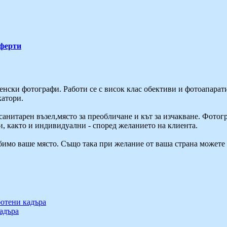
ферти
ненски фотографи. Работи се с висок клас обективи и фотоапара
катори.
санитарен възел,място за преобличане и кът за изчакване. Фотог
, както и индивидуални - според желанието на клиента.
имо ваше място. Също така при желание от ваша страна можете 
кадъра