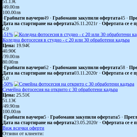
51.13€
/49.00лв
100.00лв
·
Грабнати ваучери
49
·
Грабомани закупили офертата
45
·
Пре
Дата на стартиране на офертата
26.11.2021г
·
Офертата се е 
4.9
-51%
Коледна фотосесия в студио - с 20 или 30 обработени кадъра
Цена:
19.94€
40.90€
/39.00лв
80.00лв
·
Грабнати ваучери
62
·
Грабомани закупили офертата
58
·
Пре
Дата на стартиране на офертата
03.11.2020г
·
Офертата се е 
5.0
-50%
Семейна фотосесия на открито с 30 обработени кадъра
Цена:
25.51€
51.13€
/49.90лв
100.00лв
·
Грабнати ваучери
5
·
Грабомани закупили офертата
5
·
Прегл
Дата на стартиране на офертата
23.05.2020г
·
Офертата се е 
Виж всички оферти
Отзиви от клиенти: