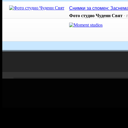
Снимки за спомен: Заснема
Фото студио Чуденн Свят
·
Мобилно приложение
Свали Grabo приложение за:
Android
iPhone
Huawei
Grabo.bg Начало
Всички офер
Контакти
Почивки и ек