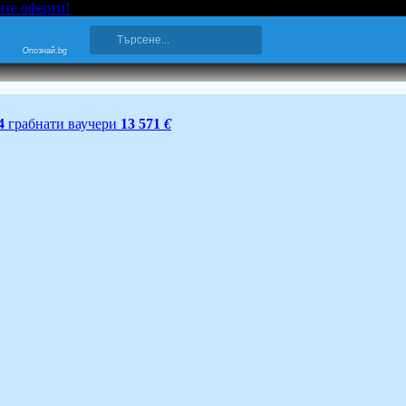
ите оферти!
Опознай.bg
4
грабнати ваучери
13 571
€