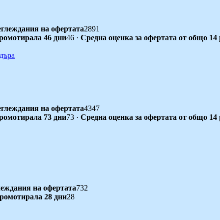
глеждания на офертата
2891
промотирала 46 дни
46
·
Средна оценка за офертата от общо 14
глеждания на офертата
4347
промотирала 73 дни
73
·
Средна оценка за офертата от общо 14
еждания на офертата
732
промотирала 28 дни
28