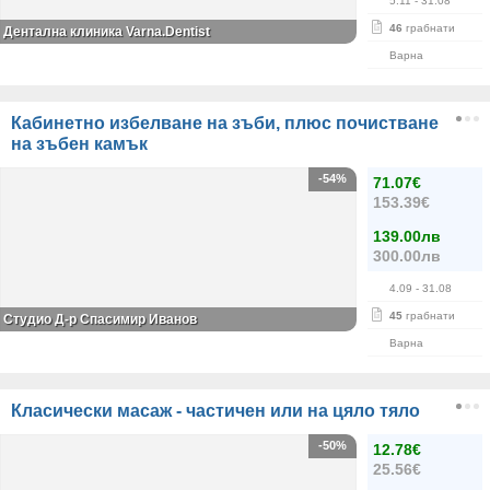
5.11
- 31.08
46
грабнати
Дентална клиника Varna.Dentist
Варна
Кабинетно избелване на зъби, плюс почистване
на зъбен камък
-54%
71.07€
153.39€
139.00лв
300.00лв
4.09
- 31.08
45
грабнати
Студио Д-р Спасимир Иванов
Варна
Класически масаж - частичен или на цяло тяло
-50%
12.78€
25.56€