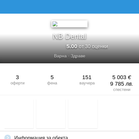
NB Dental
5.00
от 30 оценки
Варна
·
Здраве
3
5
151
5 003
€
оферти
фена
ваучера
9 785
лв.
спестени
Информация за обекта