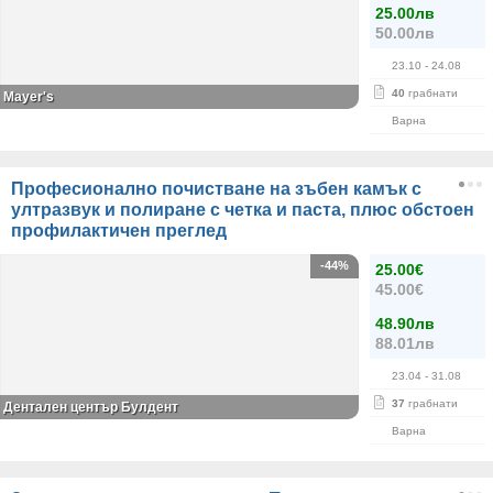
25.00лв
50.00лв
23.10
- 24.08
40
грабнати
Mayer's
Варна
Професионално почистване на зъбен камък с
ултразвук и полиране с четка и паста, плюс обстоен
профилактичен преглед
-44%
25.00€
45.00€
48.90лв
88.01лв
23.04
- 31.08
37
грабнати
Дентален център Булдент
Варна