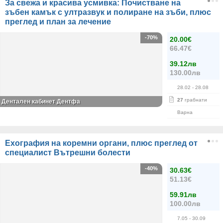
За свежа и красива усмивка: Почистване на
зъбен камък с ултразвук и полиране на зъби, плюс
преглед и план за лечение
-70%
20.00€
66.47€
39.12лв
130.00лв
28.02
- 28.08
27
грабнати
Дентален кабинет Дентфа
Варна
Ехография на коремни органи, плюс преглед от
специалист Вътрешни болести
-40%
30.63€
51.13€
59.91лв
100.00лв
7.05
- 30.09