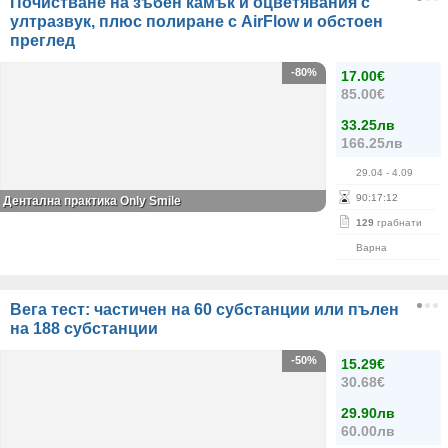
Почистване на зъбен камък и оцветявания с
ултразвук, плюс полиране с AirFlow и обстоен
преглед
-80%
17.00€
85.00€
33.25лв
166.25лв
29.04
- 4.09
90
:
17
:
11
Дентална практика Only Smile
129
грабнати
Варна
Вега тест: частичен на 60 субстанции или пълен
на 188 субстанции
-50%
15.29€
30.68€
29.90лв
60.00лв