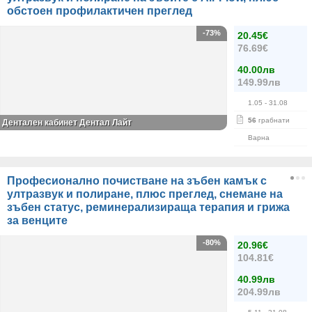
обстоен профилактичен преглед
-73%
20.45€
76.69€
40.00лв
149.99лв
1.05
- 31.08
56
грабнати
Дентален кабинет Дентал Лайт
Варна
Професионално почистване на зъбен камък с
ултразвук и полиране, плюс преглед, снемане на
зъбен статус, реминерализираща терапия и грижа
за венците
-80%
20.96€
104.81€
40.99лв
204.99лв