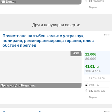
58
грабнати
NB Dental
Варна
Други популярни оферти:
Почистване на зъбен камък с ултразвук,
полиране, реминерализираща терапия, плюс
обстоен преглед
-73%
22.00€
80.00€
43.03лв
156.47лв
23.03
- 14.08
90
:
17
:
11
Практика Д-р Бодичева
137
грабнати
Варна