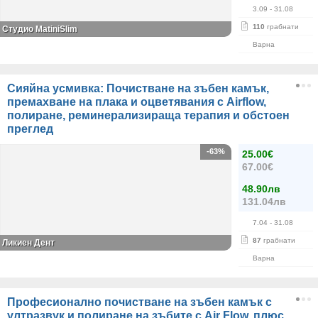
3.09
- 31.08
110
грабнати
Студио MatiniSlim
Варна
Сияйна усмивка: Почистване на зъбен камък,
премахване на плака и оцветявания с Airflow,
полиране, реминерализираща терапия и обстоен
преглед
-63%
25.00€
67.00€
48.90лв
131.04лв
7.04
- 31.08
87
грабнати
Ликиен Дент
Варна
Професионално почистване на зъбен камък с
ултразвук и полиране на зъбите с Air Flow, плюс