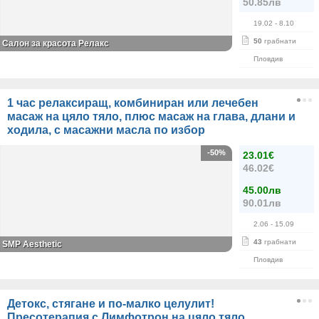
50.85лв
19.02
- 8.10
50
грабнати
Салон за красота Релакс
Пловдив
1 час релаксиращ, комбиниран или лечебен
масаж на цяло тяло, плюс масаж на глава, длани и
ходила, с масажни масла по избор
-50%
23.01€
46.02€
45.00лв
90.01лв
2.06
- 15.09
43
грабнати
SMP Aesthetic
Пловдив
Детокс, стягане и по-малко целулит!
Пресотерапия с Лимфотрон на цяло тяло