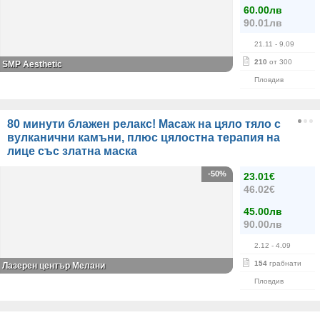
60.00лв
90.01лв
21.11
- 9.09
210
от 300
SMP Aesthetic
Пловдив
80 минути блажен релакс! Масаж на цяло тяло с
вулканични камъни, плюс цялостна терапия на
лице със златна маска
-50%
23.01€
46.02€
45.00лв
90.00лв
2.12
- 4.09
154
грабнати
Лазерен център Мелани
Пловдив