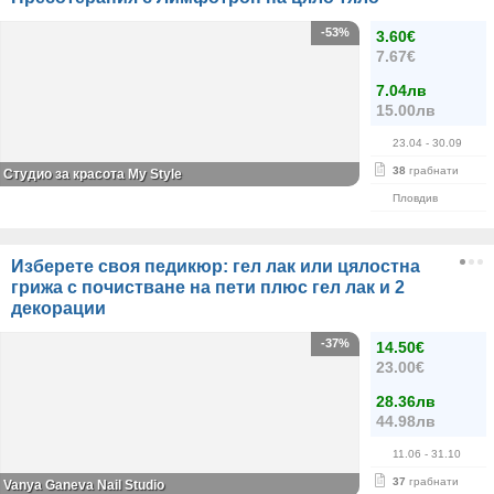
-53%
3.60€
7.67€
7.04лв
15.00лв
23.04
- 30.09
38
грабнати
Студио за красота My Style
Пловдив
Изберете своя педикюр: гел лак или цялостна
грижа с почистване на пети плюс гел лак и 2
декорации
-37%
14.50€
23.00€
28.36лв
44.98лв
11.06
- 31.10
37
грабнати
Vanya Ganeva Nail Studio