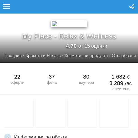
MY PLACE - RELAX &AMP; WELLNESS
My Place - Relax & Wellness
4.70
от 15 оценки
Пловдив
·
Красота и Релакс
·
Козметични продукти
·
Отслабване
22
37
80
1 682
€
оферти
фена
ваучера
3 289
лв.
спестени
Информация за обекта