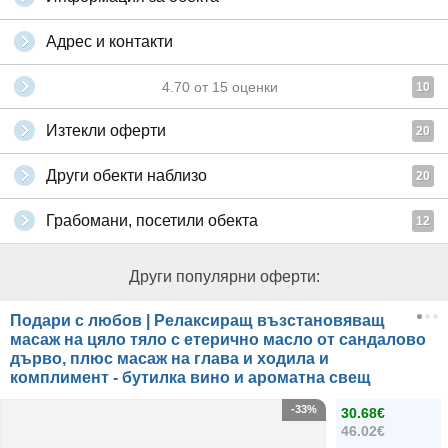
Адрес и контакти
4.70
от
15
оценки
10
Изтекли оферти
20
Други обекти наблизо
20
Грабомани, посетили обекта
12
Други популярни оферти:
Подари с любов | Релаксиращ възстановяващ
масаж на цяло тяло с етерично масло от сандалово
дърво, плюс масаж на глава и ходила и
комплимент - бутилка вино и ароматна свещ
-33%
30.68€
46.02€