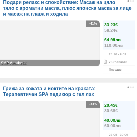
Подари релакс и спокойствие: Масаж на цяло
тяло с ароматни масла, плюс японска маска за лице
и масаж на глава и ходила
-41%
33.23€
56.24€
64.99лв
110.00лв
24.10
- 9.09
78
грабнати
SMP Aesthetic
Пловдив
Грижа за кожата и ноктите на краката:
Терапевтичен SPA педикюр с гел лак
-33%
20.45€
30.68€
40.00лв
60.00лв
23.05
- 30.09