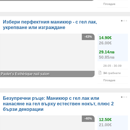
Пловдив
Избери перфектния маникюр - с гел лак,
укрепване или изграждане
-43%
14.90€
26.00€
29.14лв
50.85лв
28.05
- 30.09
34
грабнати
Paolet's Esthétique nail salon
Пловдив
Безупречни ръце: Маникюр с гел лак или
нанасяне на гел върху естествен нокът, плюс 2
бързи декорации
-40%
12.50€
21.00€