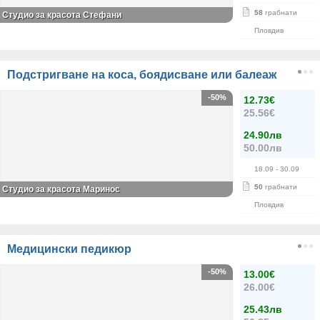
58
грабнати
Студио за красота Стефани
Пловдив
Подстригване на коса, боядисване или балеаж
-50%
12.73€
25.56€
24.90лв
50.00лв
18.09
- 30.09
50
грабнати
Студио за красота Маринос
Пловдив
Медицински педикюр
-50%
13.00€
26.00€
25.43лв